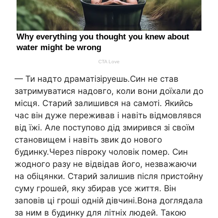
— Ти надто драматізіруешь.Син не став
затримуватися надовго, коли вони доїхали до
місця. Старий залишився на самоті. Якийсь
час він дуже переживав і навіть відмовлявся
від їжі. Але поступово дід змирився зі своїм
становищем і навіть звик до нового
будинку.Через півроку чоловік помер. Син
жодного разу не відвідав його, незважаючи
на обіцянки. Старий залишив після пристойну
суму грошей, яку збирав усе життя. Він
заповів ці гроші одній дівчині.Вона доглядала
за ним в будинку для літніх людей. Такою