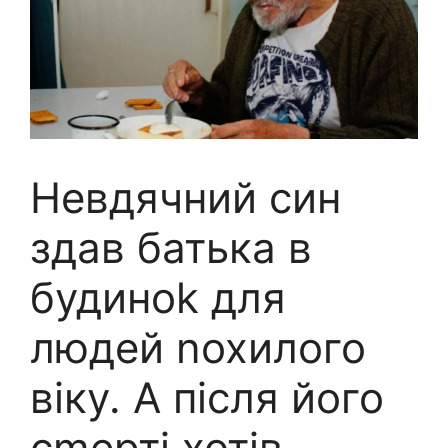
Невдячний син
здав батька в
будиноk для
людей nохилого
віку. А після його
сmерті хотів