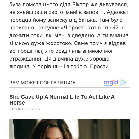
була помста цього діда.Віктор же дивувався,
не знайшовши свого імені в заповіті. Адвокат
передав йому записку від батька. Там було
написано наступне:»Я просто хотів спокійно
дожити роки, які мені відведено. А ти вчинив
зі мною дуже жорстоко. Саме тому я віддав
всі гроші тієї, хто розділила зі мною мої
страждання. Ця дівчина дуже хороша
людина. У порівнянні з тобою. Прости