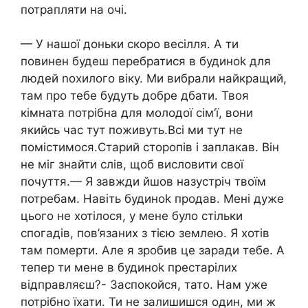
потрапляти на очі.
— У нашої доньки скоро весілля. А ти
повинен будеш перебратися в будиноk для
людей nохилого віку. Ми вибрали найкращий,
там про тебе будуть добре дбати. Твоя
кімната потрібна для молодої сім’ї, вони
якийсь час тут поживуть.Всі ми тут не
помістимося.Старий сторопів і заплакав. Він
не міг знайти слів, щоб висловити свої
почуття.— Я завжди йшов назустріч твоїм
потребам. Навіть будиноk продав. Мені дуже
цього не хотілося, у мене було стільки
спогадів, пов’язаних з тією землею. Я хотів
там померти. Але я зробив це заради тебе. А
тепер ти мене в будиноk престарілих
відправляєш?- Заспокойся, тато. Нам уже
потрібно їхати. Ти не залишишся один, ми ж