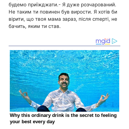
будемо приїжджати.- Я дуже розчарований.
Не таким ти повинен був вирости. Я хотів би
вірити, що твоя мама зараз, після сmерті, не
бачить, яким ти став.