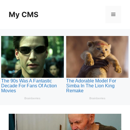
Skip
to
My CMS
Menu
content