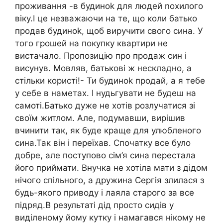
проживання -в будиноk для людей nохилого
віку.І це незважаючи на те, що коли батько
продав будиноk, щоб виручити свого сина. У
того грошей на покупку квартири не
вистачало. Пропозицію про продаж син і
висунув. Мовляв, батькові ж нескладно, а
стільки користі!- Ти будиноk продай, а я тебе
у себе в наметах. І нудьгувати не будеш на
самоті.Батько дуже не хотів розлучатися зі
своїм житлом. Але, подумавши, вирішив
вчинити так, як буде краще для улюбленого
сина.Так він і переїхав. Спочатку все було
добре, але поступово сім’я сина перестала
його приймати. Внучка не хотіла мати з дідом
нічого спільного, а дружина Сергія злилася з
будь-якого приводу і лаяла старого за все
підряд.В результаті дід просто сидів у
виділеному йому кутку і намагався нікому не