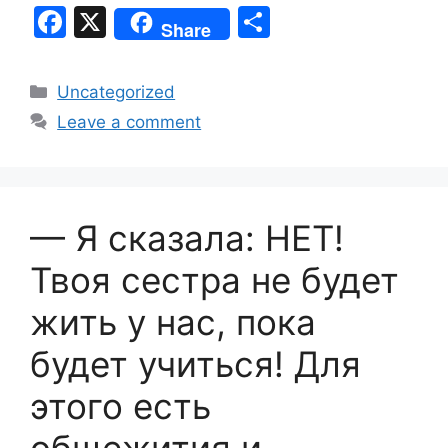
F
X
S
Share
a
h
c
ar
Categories
Uncategorized
e
e
Leave a comment
b
o
o
— Я сказала: НЕТ!
k
Твоя сестра не будет
жить у нас, пока
будет учиться! Для
этого есть
общежития и