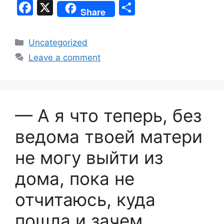
F
X
S
Share
a
h
c
ar
Categories
Uncategorized
e
e
Leave a comment
b
o
o
— А я что теперь, без
k
ведома твоей матери
не могу выйти из
дома, пока не
отчитаюсь, куда
пошла и зачем