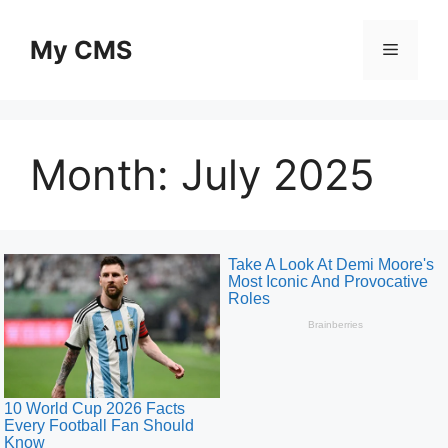
Skip
to
My CMS
Menu
content
Month:
July 2025