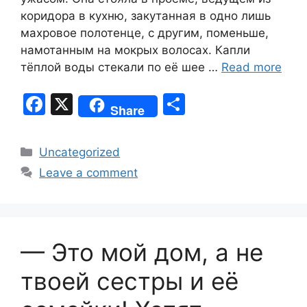
коридора в кухню, закутанная в одно лишь
махровое полотенце, с другим, поменьше,
намотанным на мокрых волосах. Капли
тёплой воды стекали по её шее …
Read more
F
X
S
Share
a
h
c
ar
Categories
Uncategorized
e
e
Leave a comment
b
o
o
— Это мой дом, а не
k
твоей сестры и её