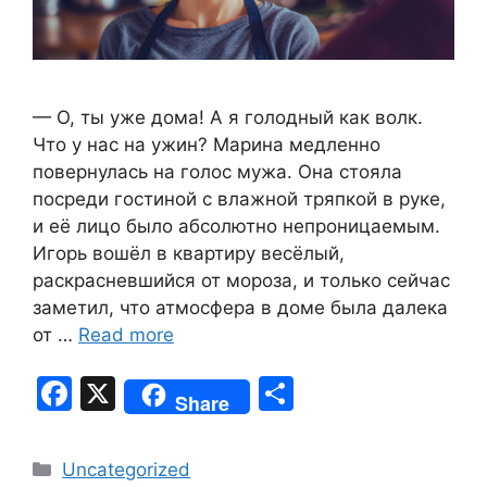
— О, ты уже дома! А я голодный как волк.
Что у нас на ужин? Марина медленно
повернулась на голос мужа. Она стояла
посреди гостиной с влажной тряпкой в руке,
и её лицо было абсолютно непроницаемым.
Игорь вошёл в квартиру весёлый,
раскрасневшийся от мороза, и только сейчас
заметил, что атмосфера в доме была далека
от …
Read more
F
X
S
Share
a
h
c
ar
Categories
Uncategorized