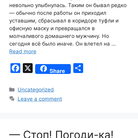
невольно улыбнулась. Таким он бывал редко
— обычно после работы он приходил
уставшим, сбрасывал в коридоре туфли и
офисную маску и превращался в
молчаливого домашнего мужчину. Но
сегодня всё было иначе. Он влетел на …
Read more
F
X
S
Share
a
h
c
ar
Categories
Uncategorized
e
e
Leave a comment
b
o
o
— Стоп! Погоди-ка!
k