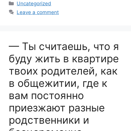
c
ar
Categories
Uncategorized
e
e
Leave a comment
b
o
o
— Ты считаешь, что я
k
буду жить в квартире
твоих родителей, как
в общежитии, где к
вам постоянно
приезжают разные
родственники и