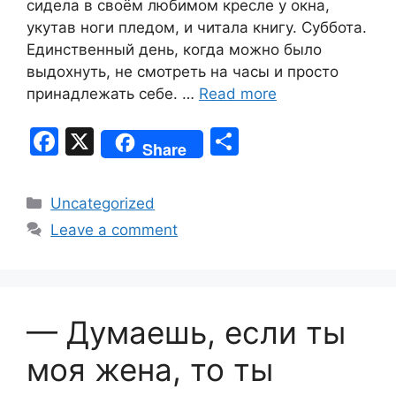
сидела в своём любимом кресле у окна,
укутав ноги пледом, и читала книгу. Суббота.
Единственный день, когда можно было
выдохнуть, не смотреть на часы и просто
принадлежать себе. …
Read more
F
X
S
Share
a
h
c
ar
Categories
Uncategorized
e
e
Leave a comment
b
o
o
— Думаешь, если ты
k
моя жена, то ты