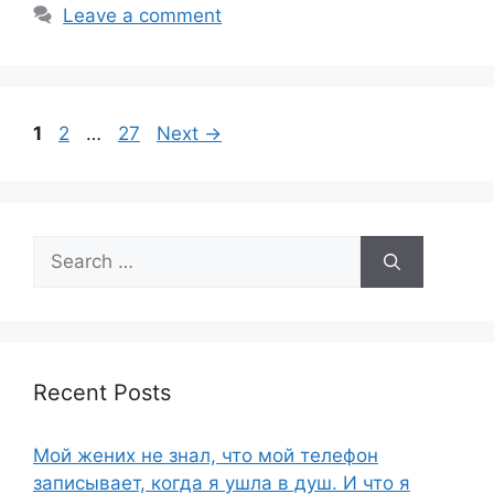
e
e
Leave a comment
b
o
o
Page
Page
Page
1
2
…
27
Next
→
k
Search
for:
Recent Posts
Мой жених не знал, что мой телефон
записывает, когда я ушла в душ. И что я