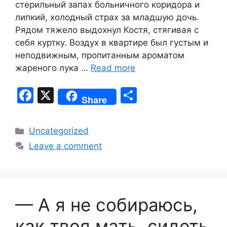
стерильный запах больничного коридора и
липкий, холодный страх за младшую дочь.
Рядом тяжело выдохнул Костя, стягивая с
себя куртку. Воздух в квартире был густым и
неподвижным, пропитанным ароматом
жареного лука …
Read more
F
X
S
Share
a
h
c
ar
Categories
Uncategorized
e
e
Leave a comment
b
o
o
— А я не собираюсь,
k
как твоя мать, сидеть