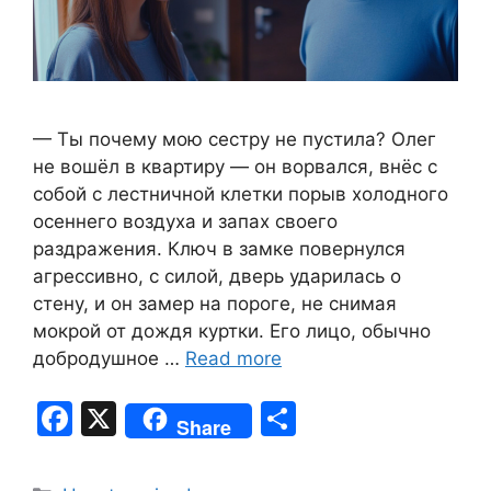
— Ты почему мою сестру не пустила? Олег
не вошёл в квартиру — он ворвался, внёс с
собой с лестничной клетки порыв холодного
осеннего воздуха и запах своего
раздражения. Ключ в замке повернулся
агрессивно, с силой, дверь ударилась о
стену, и он замер на пороге, не снимая
мокрой от дождя куртки. Его лицо, обычно
добродушное …
Read more
F
X
S
Share
a
h
c
ar
Categories