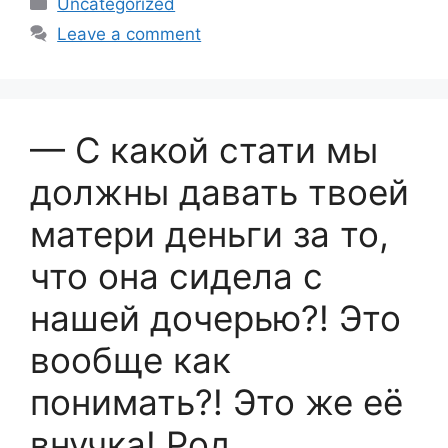
Uncategorized
e
e
Leave a comment
b
o
o
— С какой стати мы
k
должны давать твоей
матери деньги за то,
что она сидела с
нашей дочерью?! Это
вообще как
понимать?! Это же её
внучка! Род