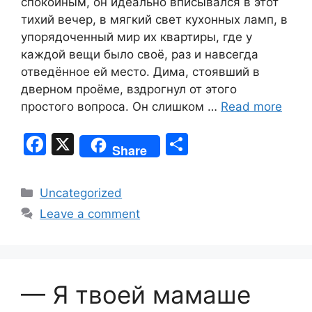
спокойным, он идеально вписывался в этот
тихий вечер, в мягкий свет кухонных ламп, в
упорядоченный мир их квартиры, где у
каждой вещи было своё, раз и навсегда
отведённое ей место. Дима, стоявший в
дверном проёме, вздрогнул от этого
простого вопроса. Он слишком …
Read more
F
X
S
Share
a
h
c
ar
Categories
Uncategorized
e
e
Leave a comment
b
o
o
— Я твоей мамаше
k