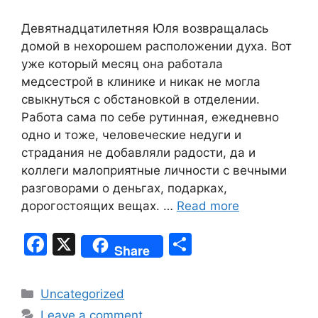
Девятнадцатилетняя Юля возвращалась
домой в нехорошем расположении духа. Вот
уже который месяц она работала
медсестрой в клинике и никак не могла
свыкнуться с обстановкой в отделении.
Работа сама по себе рутинная, ежедневно
одно и тоже, человеческие недуги и
страдания не добавляли радости, да и
коллеги малоприятные личности с вечными
разговорами о деньгах, подарках,
дорогостоящих вещах. …
Read more
F
X
S
Share
a
h
c
ar
Categories
Uncategorized
e
e
Leave a comment