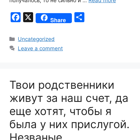
получалось, то не сильно и …
Read more
F
X
S
Share
a
h
c
ar
Categories
Uncategorized
e
e
Leave a comment
b
o
o
Твои родственники
k
живут за наш счет, да
еще хотят, чтобы я
была у них прислугой.
Незваные