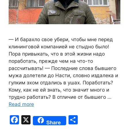
— И барахло свое убери, чтобы мне перед
клининговой компанией не стыдно было!
Пора привыкать, что в этой жизни надо
поработать, прежде чем на что-то
рассчитывать! — Последние слова бывшего
мужа долетели до Насти, словно издалека и
гулким эхом отдались в ушах. Поработать?
Кому, как не ей знать, что значит много и
трудно работать? В отличие от бывшего …
Read more
F
X
S
Share
a
h