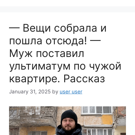
b
o
o
— Вещи собрала и
k
пошла отсюда! —
Муж поставил
ультиматум по чужой
квартире. Рассказ
January 31, 2025
by
user user