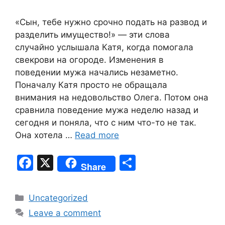
«Сын, тебе нужно срочно подать на развод и
разделить имущество!» — эти слова
случайно услышала Катя, когда помогала
свекрови на огороде. Изменения в
поведении мужа начались незаметно.
Поначалу Катя просто не обращала
внимания на недовольство Олега. Потом она
сравнила поведение мужа неделю назад и
сегодня и поняла, что с ним что-то не так.
Она хотела …
Read more
F
X
S
Share
a
h
c
ar
Categories
Uncategorized
e
e
Leave a comment