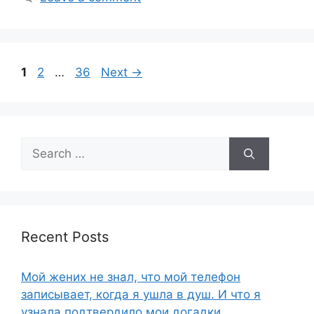
b
o
o
Page
Page
Page
1
2
…
36
Next
→
k
Search
for:
Recent Posts
Мой жених не знал, что мой телефон
записывает, когда я ушла в душ. И что я
узнала подтвердило мои догадки