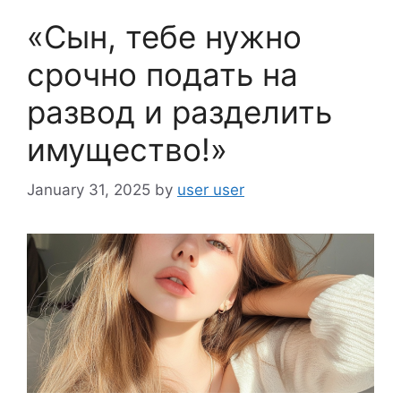
o
«Сын, тебе нужно
k
срочно подать на
развод и разделить
имущество!»
January 31, 2025
by
user user