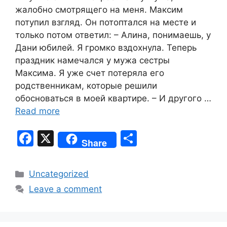
жалобно смотрящего на меня. Максим
потупил взгляд. Он потоптался на месте и
только потом ответил: – Алина, понимаешь, у
Дани юбилей. Я громко вздохнула. Теперь
праздник намечался у мужа сестры
Максима. Я уже счет потеряла его
родственникам, которые решили
обосноваться в моей квартире. – И другого …
Read more
F
X
S
Share
a
h
c
ar
Categories
Uncategorized
e
e
Leave a comment
b
o