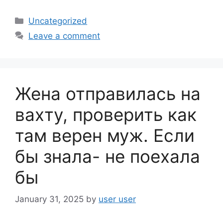
a
h
c
ar
Categories
Uncategorized
e
e
Leave a comment
b
o
o
Жена отправилась на
k
вахту, проверить как
там верен муж. Если
бы знала- не поехала
бы
January 31, 2025
by
user user