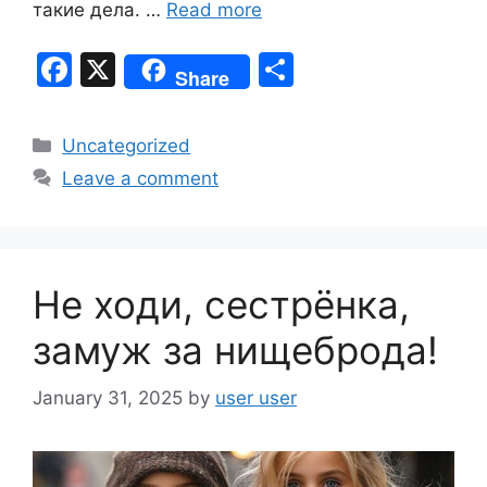
такие дела. …
Read more
F
X
S
Share
a
h
c
ar
Categories
Uncategorized
e
e
Leave a comment
b
o
o
Не ходи, сестрёнка,
k
замуж за нищеброда!
January 31, 2025
by
user user