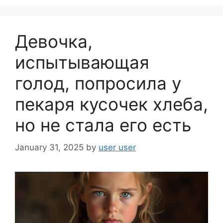
o
o
Девочка,
k
испытывающая
голод, попросила у
пекаря кусочек хлеба,
но не стала его есть
January 31, 2025
by
user user