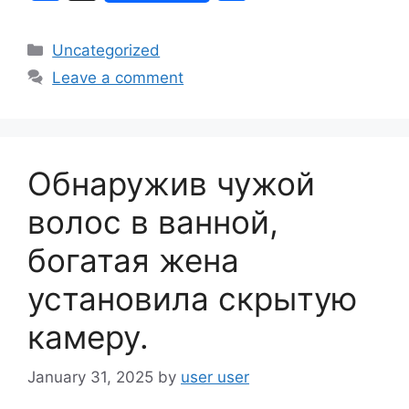
a
h
c
ar
Categories
Uncategorized
e
e
Leave a comment
b
o
o
Обнаружив чужой
k
волос в ванной,
богатая жена
установила скрытую
камеру.
January 31, 2025
by
user user