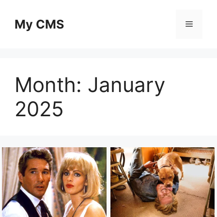
Skip
to
My CMS
Menu
content
Month:
January
2025