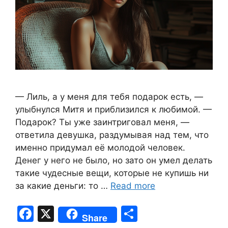
— Лиль, а у меня для тебя подарок есть, —
улыбнулся Митя и приблизился к любимой. —
Подарок? Ты уже заинтриговал меня, —
ответила девушка, раздумывая над тем, что
именно придумал её молодой человек.
Денег у него не было, но зато он умел делать
такие чудесные вещи, которые не купишь ни
за какие деньги: то …
Read more
F
X
S
Share