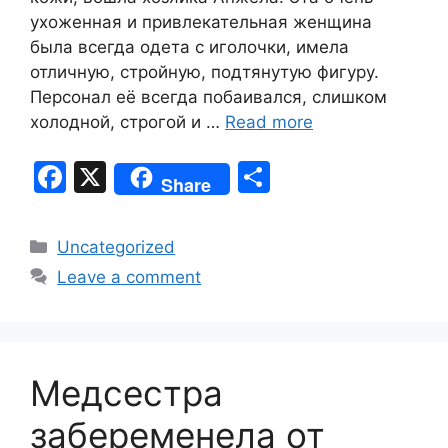
ухоженная и привлекательная женщина
была всегда одета с иголочки, имела
отличную, стройную, подтянутую фигуру.
Персонал её всегда побаивался, слишком
холодной, строгой и …
Read more
F
X
S
Share
a
h
c
ar
Categories
Uncategorized
e
e
Leave a comment
b
o
o
Медсестра
k
забеременела от