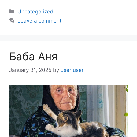
c
ar
Categories
Uncategorized
e
e
Leave a comment
b
o
o
Баба Аня
k
January 31, 2025
by
user user