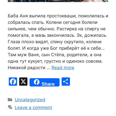
Баба Аня выпила простокваши, помолилась и
собралась спать. Колени сегодня болели
сильнее, чем обычно. Растирка на спирту не
помогала, а мазь закончилась. Эх, дожилась.
Глаза плохо видят, спину скрутило, колени
болят. И когда уже Бог приберёт её к себе…
Там муж Ваня, сын Стёпа, родители, а она
одна тут кукует, грустно и одиноко совсем.
Никакой радости …
Read more
F
X
S
Share
a
h
c
ar
Categories
Uncategorized
e
e
Leave a comment
b