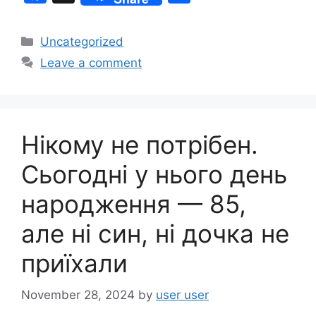
a
h
c
ar
Categories
Uncategorized
e
e
Leave a comment
b
o
o
Нікому не потрібен.
k
Сьогодні у нього день
народження — 85,
але ні син, ні дочка не
приїхали
November 28, 2024
by
user user