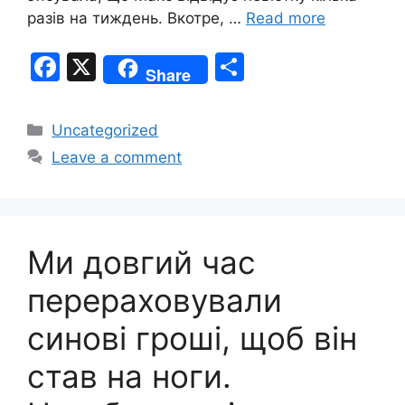
разів на тиждень. Вкотре, …
Read more
F
X
S
Share
a
h
c
ar
Categories
Uncategorized
e
e
Leave a comment
b
o
o
Ми довгий час
k
перераховували
синові гроші, щоб він
став на ноги.