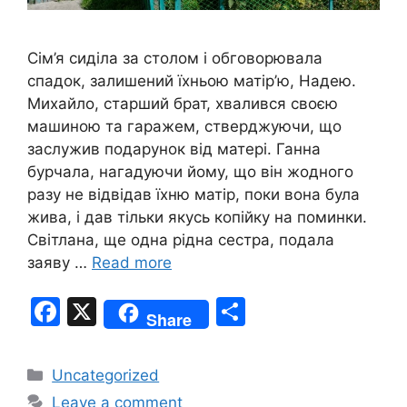
Сім’я сиділа за столом і обговорювала
спадок, залишений їхньою матір’ю, Надею.
Михайло, старший брат, хвалився своєю
машиною та гаражем, стверджуючи, що
заслужив подарунок від матері. Ганна
бурчала, нагадуючи йому, що він жодного
разу не відвідав їхню матір, поки вона була
жива, і дав тільки якусь копійку на поминки.
Світлана, ще одна рідна сестра, подала
заяву …
Read more
F
X
S
Share
a
h
c
ar
Categories
Uncategorized
e
e
Leave a comment