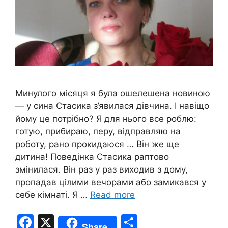
Минулого місяця я була ошелешена новиною
— у сина Стасика з’явилася дівчина. І навіщо
йому це потрібно? Я для нього все роблю:
готую, прибираю, перу, відправляю на
роботу, рано прокидаюся … Він же ще
дитина! Поведінка Стасика раптово
змінилася. Він раз у раз виходив з дому,
пропадав цілими вечорами або замикався у
себе кімнаті. Я …
Read more
F
X
S
Share