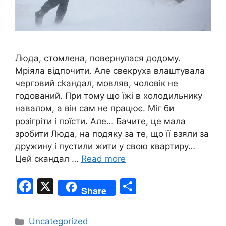
Люда, стомлена, повернулася додому.
Мріяла відпочити. Але свекруха влаштувала
черговий сkандал, мовляв, чоловік не
годований. При тому що їжі в холодильнику
навалом, а він сам не працює. Міг би
розігріти і поїсти. Але… Бачите, це мала
зробити Люда, на подяку за те, що її взяли за
дружину і пустили жити у свою квартиру…
Цей скандал …
Read more
F
X
S
Share
a
h
c
ar
Categories
Uncategorized