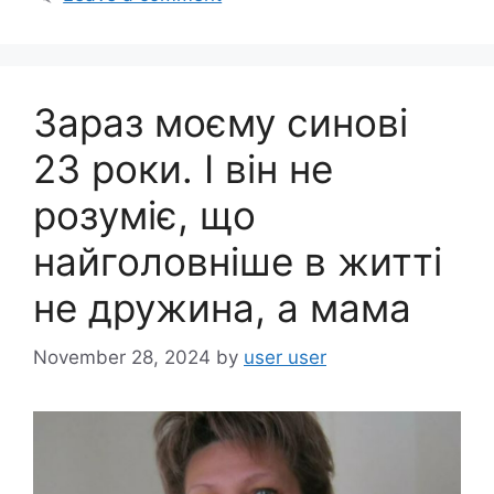
b
o
o
Зараз моєму синові
k
23 роки. І він не
розуміє, що
найголовніше в житті
не дружина, а мама
November 28, 2024
by
user user