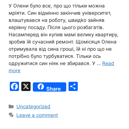
У Олени було все, про що тільки можна
мріяти. Син відмінно закінчив університет,
влаштувався на роботу, швидkо зайняв
керівну посаду. Після цього розбагатів.
Насамперед він купив мамі велику квартиру,
зробив їй сучасний ремонт. Щомісяця Олена
отримувала від сина гроші, їй ні про що не
потрібно було турбуватися. Тільки ось
одружитися син ніяк не збирався. У …
Read
more
F
X
S
Share
a
h
c
ar
Categories
Uncategorized
e
e
Leave a comment
b