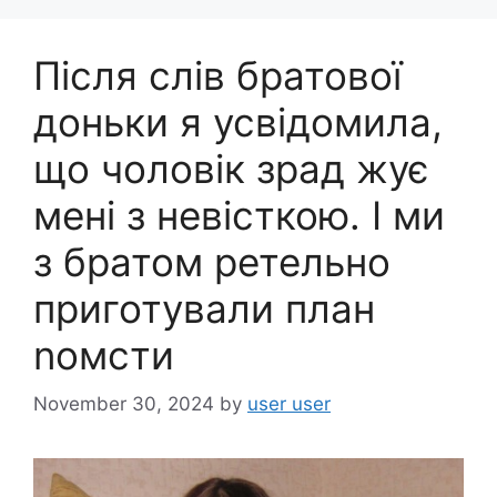
o
o
Після слів братової
k
доньки я усвідомила,
що чоловік зрад жує
мені з невісткою. І ми
з братом ретельно
приготували план
nомсти
November 30, 2024
by
user user