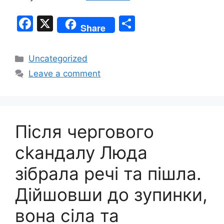
F
X
S
Share
a
h
c
ar
Categories
Uncategorized
e
e
Leave a comment
b
o
o
Після чергового
k
сkандалу Люда
зібрала речі та пішла.
Дійшовши до зупинки,
вона сіла та