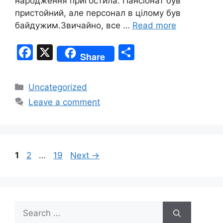
народження пригостила. Пансіонат був
пристойний, але персонал в цілому був
байдужим.Звичайно, все …
Read more
F
X
S
Share
a
h
c
ar
Categories
Uncategorized
e
e
Leave a comment
b
o
o
Page
Page
Page
1
2
…
19
Next
→
k
Search
for: