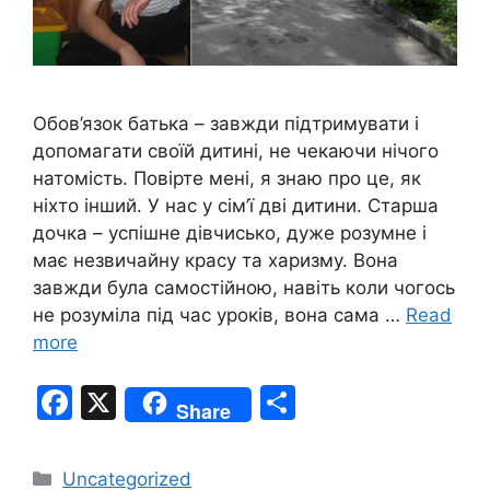
Обов’язок батька – завжди підтримувати і
допомагати своїй дитині, не чекаючи нічого
натомість. Повірте мені, я знаю про це, як
ніхто інший. У нас у сім’ї дві дитини. Старша
дочка – успішне дівчисько, дуже розумне і
має незвичайну красу та харизму. Вона
завжди була самостійною, навіть коли чогось
не розуміла під час уроків, вона сама …
Read
more
F
X
S
Share
a
h
c
ar
Categories
Uncategorized