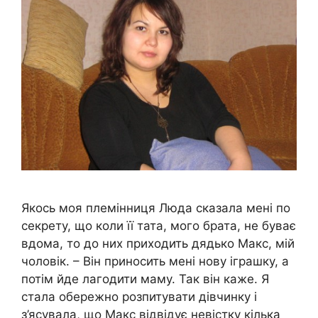
Якось моя племінниця Люда сказала мені по
секрету, що коли її тата, мого брата, не буває
вдома, то до них приходить дядько Макс, мій
чоловік. – Він приносить мені нову іграшку, а
потім йде лагодити маму. Так він каже. Я
стала обережно розпитувати дівчинку і
з’ясувала, що Макс відвідує невістку кілька