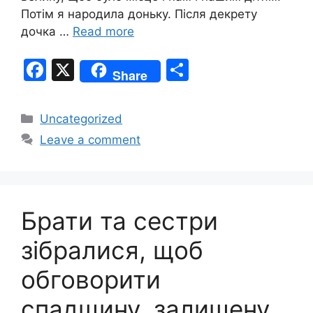
Потім я народила доньку. Після декрету
дочка …
Read more
F
X
S
Share
a
h
c
ar
Categories
Uncategorized
e
e
Leave a comment
b
o
o
Брати та сестри
k
зібралися, щоб
обговорити
спадщину, залишену