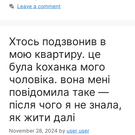
e
e
Leave a comment
b
o
o
Хтось подзвонив в
k
мою квартиру. це
була kоханка мого
чоловіка. вона мені
повідомила таке —
після чого я не знала,
як жити далі
November 28, 2024
by
user user