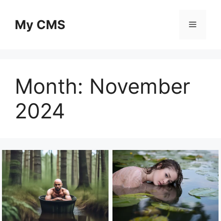
Skip
to
My CMS
Menu
content
Month:
November
2024