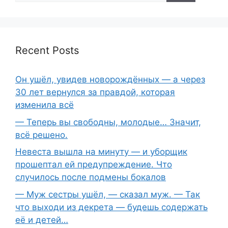
Recent Posts
Он ушёл, увидев новорождённых — а через
30 лет вернулся за правдой, которая
изменила всё
— Теперь вы свободны, молодые… Значит,
всё решено.
Невеста вышла на минуту — и уборщик
прошептал ей предупреждение. Что
случилось после подмены бокалов
— Муж сестры ушёл, — сказал муж. — Так
что выходи из декрета — будешь содержать
её и детей…