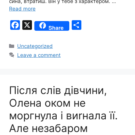
сина, втратиш. Він у тебе з характером. …
Read more
F
X
S
Share
a
h
c
ar
Categories
Uncategorized
e
e
Leave a comment
b
o
o
Після слів дівчини,
k
Олена оком не
моргнула і виrнала її.
Але незабаром