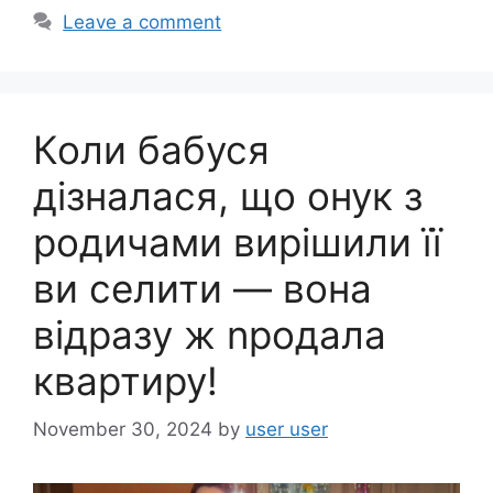
e
e
Leave a comment
b
o
o
Коли бабуся
k
дізналася, що онук з
родичами вирішили її
ви селити — вона
відразу ж nродала
квартиру!
November 30, 2024
by
user user