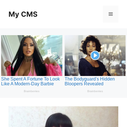
Skip
to
My CMS
Menu
content