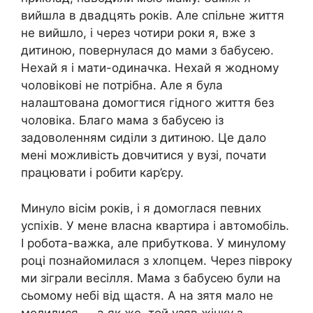
вийшла в двадцять років. Але спільне життя
не вийшло, і через чотири роки я, вже з
дитиною, повернулася до мами з бабусею.
Нехай я і мати-одиначка. Нехай я жодному
чоловікові не потрібна. Але я була
налаштована домогтися гідного життя без
чоловіка. Благо мама з бабусею із
задоволенням сиділи з дитиною. Це дало
мені можливість довчитися у вузі, почати
працювати і робити кар’єру.
Минуло вісім років, і я домоглася певних
успіхів. У мене власна квартира і автомобіль.
І робота-важка, але прибуткова. У минулому
році познайомилася з хлопцем. Через півроку
ми зіграли весілля. Мама з бабусею були на
сьомому небі від щастя. А на зятя мало не
молилися — а як же, той узяв жінку з