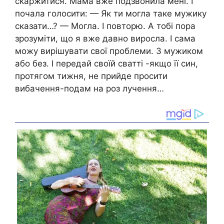
сkаржитися. Мама вже подзвонила мені. І
почала голосити: — Як ти могла таке мужику
сказати…? — Могла. І повторю. А тобі пора
зрозуміти, що я вже давно виросла. І сама
можу вирішувати свої проблеми. З мужиком
або без. І передай своїй сватті -якщо її син,
протягом тижня, не прийде просити
вибачення-подам на роз лучення…