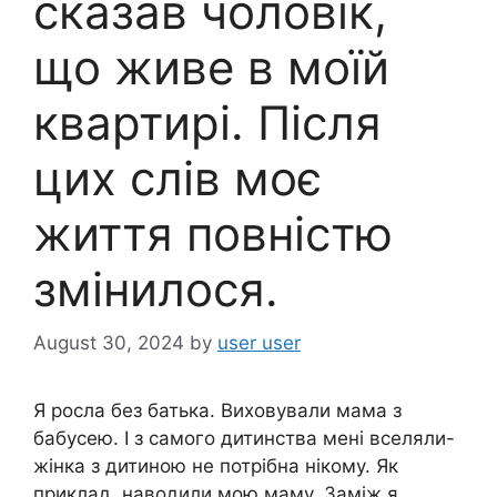
сказав чоловік,
що живе в моїй
квартирі. Після
цих слів моє
життя повністю
змінилося.
August 30, 2024
by
user user
Я росла без батька. Виховували мама з
бабусею. І з самого дитинства мені вселяли-
жінка з дитиною не потрібна нікому. Як
приклад, наводили мою маму. Заміж я