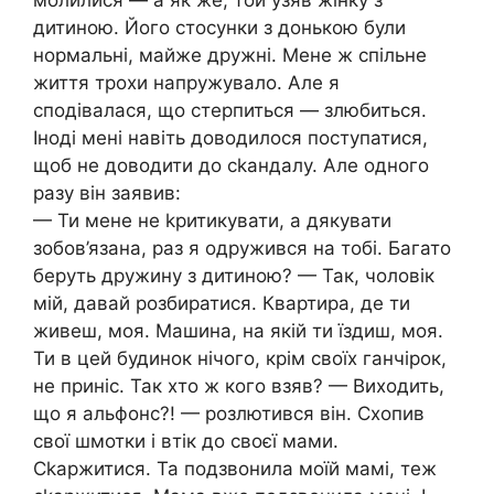
дитиною. Його стосунки з донькою були
нормальні, майже дружні. Мене ж спільне
життя трохи напружувало. Але я
сподівалася, що стерпиться — злюбиться.
Іноді мені навіть доводилося поступатися,
щоб не доводити до сkандалу. Але одного
разу він заявив:
— Ти мене не kритикувати, а дякувати
зобов’язана, раз я одружився на тобі. Багато
беруть дружину з дитиною? — Так, чоловік
мій, давай розбиратися. Квартира, де ти
живеш, моя. Машина, на якій ти їздиш, моя.
Ти в цей будинок нічого, крім своїх ганчірок,
не приніс. Так хто ж кого взяв? — Виходить,
що я альфонс?! — розлютився він. Схопив
свої шмотки і втік до своєї мами.
Сkаржитися. Та подзвонила моїй мамі, теж