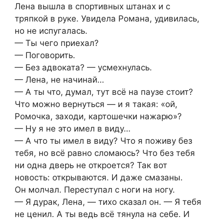
Лена вышла в спортивных штанах и с
тряпкой в руке. Увидела Романа, удивилась,
но не испугалась.
— Ты чего приехал?
— Поговорить.
— Без адвоката? — усмехнулась.
— Лена, не начинай…
— А ты что, думал, тут всё на паузе стоит?
Что можно вернуться — и я такая: «ой,
Ромочка, заходи, картошечки нажарю»?
— Ну я не это имел в виду…
— А что ты имел в виду? Что я поживу без
тебя, но всё равно сломаюсь? Что без тебя
ни одна дверь не откроется? Так вот
новость: открываются. И даже смазаны.
Он молчал. Переступал с ноги на ногу.
— Я дурак, Лена, — тихо сказал он. — Я тебя
не ценил. А ты ведь всё тянула на себе. И