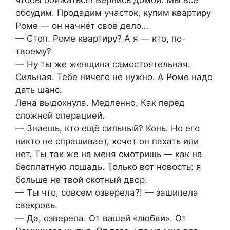
чтобы обижаться! Вернись домой. Мы всё
обсудим. Продадим участок, купим квартиру
Роме — он начнёт своё дело…
— Стоп. Роме квартиру? А я — кто, по-
твоему?
— Ну ты же женщина самостоятельная.
Сильная. Тебе ничего не нужно. А Роме надо
дать шанс.
Лена выдохнула. Медленно. Как перед
сложной операцией.
— Знаешь, кто ещё сильный? Конь. Но его
никто не спрашивает, хочет он пахать или
нет. Ты так же на меня смотришь — как на
бесплатную лошадь. Только вот новость: я
больше не твой скотный двор.
— Ты что, совсем озверела?! — зашипела
свекровь.
— Да, озверела. От вашей «любви». От