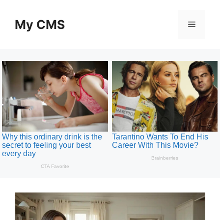
Skip
to
My CMS
Menu
content