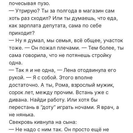
почесывая пузо.
— Утрирую? Ты за полгода в магазин сам
хоть раз сходил? Или ты думаешь, что еда,
как зарплата депутата, сама по себе
приходит?
— Ну я думал, мы семья, всё общее, участок
тоже. — Он пожал плечами. — Тем более, ты
сама говорила, что не потянешь стройку
одна.
— Так я и не одна, — Лена отодвинула его
рукой. — Я с собой. Этого вполне
достаточно. А ты, Рома, взрослый мужик,
сорок лет, между прочим. Встань уже с
дивана. Найди работу. Или хотя бы
перестань в “доту” играть ночами. Я врач, а
не нянька.
Свекровь кивнула на сына:
— Не надо с ним так. Он просто ещё не