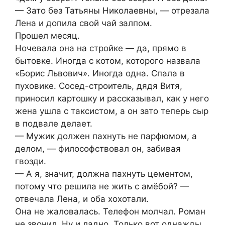
— Зато без Татьяны Николаевны, — отрезала
Лена и допила свой чай залпом.
Прошел месяц.
Ночевала она на стройке — да, прямо в
бытовке. Иногда с котом, которого назвала
«Борис Львович». Иногда одна. Спала в
пуховике. Сосед-строитель, дядя Витя,
приносил картошку и рассказывал, как у него
жена ушла с таксистом, а он зато теперь сыр
в подвале делает.
— Мужик должен пахнуть не парфюмом, а
делом, — философствовал он, забивая
гвозди.
— А я, значит, должна пахнуть цементом,
потому что решила не жить с амёбой? —
отвечала Лена, и оба хохотали.
Она не жаловалась. Телефон молчал. Роман
не звонил. Ну и ладно. Только вот однажды