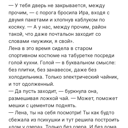
— У тебя дверь не закрывается, между
прочим, — с порога бросила Ира, входя с
двумя пакетами и хлопнув каблуком по
косяку. — А у нас, между прочим, район
такой, что даже почтальон заходит со
словами «мужики, я свой».
Лена в это время сидела в старом
спортивном костюме на табуретке посреди
голой кухни. Голой — в буквальном смысле:
без плитки, без занавесок, даже без
холодильника. Только электрический чайник,
и тот одолженный.
— Да пусть заходит, — буркнула она,
размешивая ложкой чай. — Может, поможет
мешки с цементом поднять.
— Лена, ты на себя посмотри! Ты как будто
сбежала из психушки и тут решила построить
«дом у озера». Только без озера. И без дома.