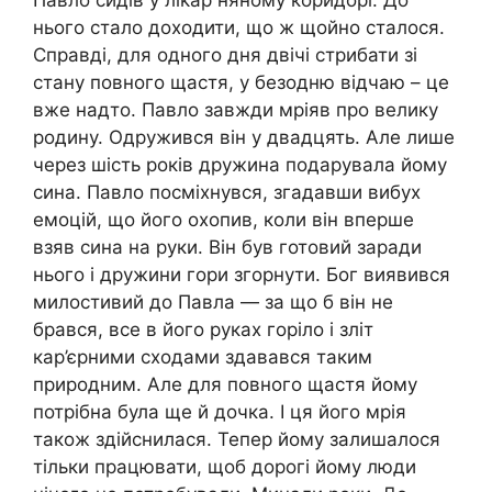
Павло сидів у лikap няному коридорі. До
нього стало доходити, що ж щойно сталося.
Справді, для одного дня двічі стрибати зі
стану повного щастя, у безодню відчаю – це
вже надто. Павло завжди мріяв про велику
родину. Одружився він у двадцять. Але лише
через шість років дружина подарувала йому
сина. Павло посміхнувся, згадавши вибух
емоцій, що його охопив, коли він вперше
взяв сина на руки. Він був готовий заради
нього і дружини гори згорнути. Бог виявився
милостивий до Павла — за що б він не
брався, все в його руках горіло і зліт
кар’єрними сходами здавався таким
природним. Але для повного щастя йому
потрібна була ще й дочка. І ця його мрія
також здійснилася. Тепер йому залишалося
тільки працювати, щоб дорогі йому люди