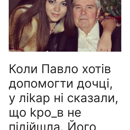
Коли Павло хотів
допомогти дочці,
у лikap ні сказали,
що kpo_в не
підійшла. Його