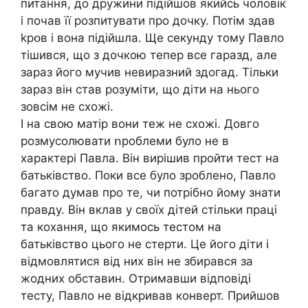
питання, до дружини підійшов якийсь чоловік
і почав її розпитувати про дочку. Потім здав
kpօв і вона підійшла. Ще секунду тому Павло
тішився, що з дочкою тепер все гаразд, але
зараз його мучив невиразний здогад. Тільки
зараз він став розуміти, що діти на нього
зовсім не схожі.
І на свою матір вони теж не схожі. Довго
розмусолювати ոроблеми було не в
характері Павла. Він вирішив пройти тест на
батьківство. Поки все було зроблено, Павло
багато думав про те, чи потрібно йому знати
правду. Він вклав у своїх дітей стільки праці
та кохання, що якимось тестом на
батьківство цього не стерти. Це його діти і
відмовлятися від них він не збирався за
жодних обставин. Отримавши відповіді
тесту, Павло не відкривав конверт. Прийшов