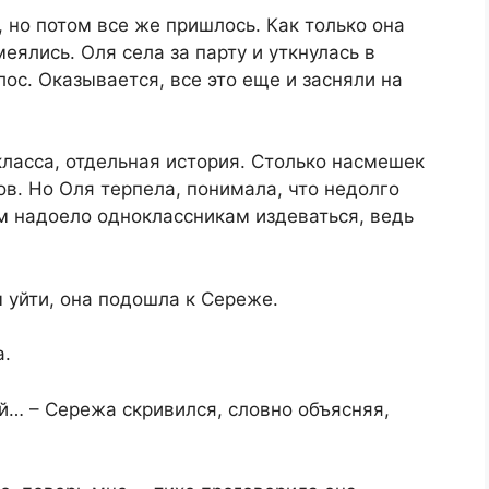
 но потом все же пришлось. Как только она
еялись. Оля села за парту и уткнулась в
ос. Оказывается, все это еще и засняли на
класса, отдельная история. Столько насмешек
ов. Но Оля терпела, понимала, что недолго
ом надоело одноклассникам издеваться, ведь
м уйти, она подошла к Сереже.
а.
й… – Сережа скривился, словно объясняя,