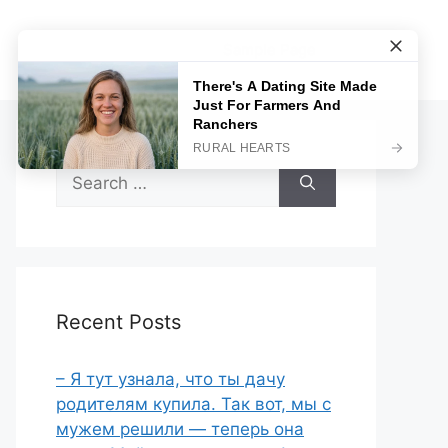
Sample Page
Search
for:
Recent Posts
– Я тут узнала, что ты дачу
родителям купила. Так вот, мы с
мужем решили — теперь она