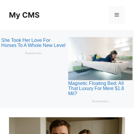
Skip
to
My CMS
Menu
content