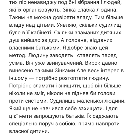
тих пір ненавиджу подібні зібрання і людей,
які їх організовують. Зінка слабка людина.
Таким не можна довіряти владу. Тим більше
владу над дітьми. Уявляю, скільки судилищ
було в її кабінеті. Скільки зламаних дитячих
душ вийшло звідси. А головне, відданих
власними батьками. Я добре знаю цей
метод. Людину заводять і ставлять перед
усіма. Він уже звинувачений. Вирок давно
винесено такими Зінками.Але весь інтерес в
іншому — потрібно розтоптати людину.
Потрібно зламати і знищити, щоб він більше
ніколи не зміг, ніколи не підняв би голови
проти системи. Судилище маленької людини.
Який ще не навчився себе захищати. І для
цієї мети запрошують батьків. Їх саджають
спеціально поруч з собою, прямо навпроти
власної дитини.