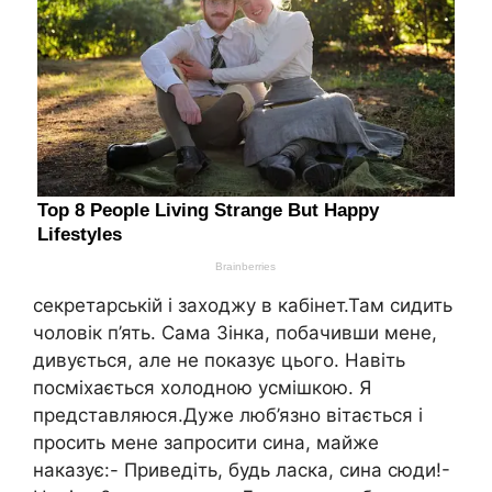
секретарській і заходжу в кабінет.Там сидить
чоловік п’ять. Сама Зінка, побачивши мене,
дивується, але не показує цього. Навіть
посміхається холодною усмішкою. Я
представляюся.Дуже люб’язно вітається і
просить мене запросити сина, майже
наказує:- Приведіть, будь ласка, сина сюди!-