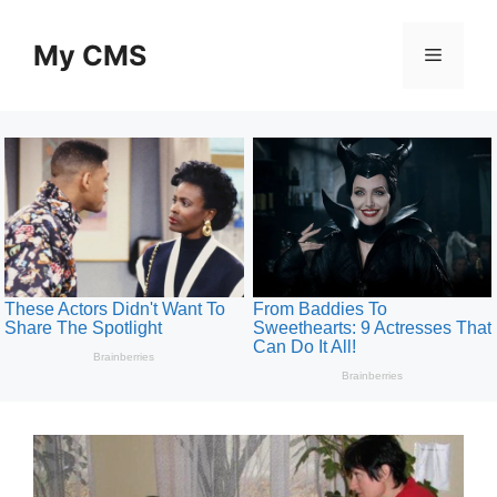
Skip
to
My CMS
Menu
content