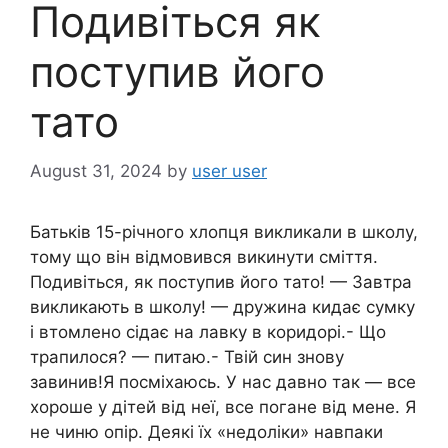
Подивіться як
поступив його
тато
August 31, 2024
by
user user
Батьків 15-річного хлопця викликали в школу,
тому що він відмовився викинути сміття.
Подивіться, як поступив його тато! — Завтра
викликають в школу! — дружина кидає сумку
і втомлено сідає на лавку в коридорі.- Що
трапилося? — питаю.- Твій син знову
завинив!Я посміхаюсь. У нас давно так — все
хороше y дітей від неї, все погане від мене. Я
не чиню опір. Деякі їх «недоліки» навпаки