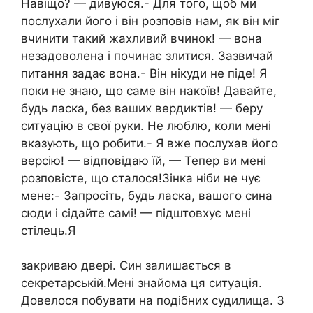
Навіщо? — дивуюся.- Для того, щоб ми
послухали його і він розповів нам, як він міг
вчинити такий жахливий вчинок! — вона
незадоволена і починає злитися. Зазвичай
питання задає вона.- Він нікуди не піде! Я
поки не знаю, що саме він накоїв! Давайте,
будь ласка, без ваших вердиктів! — беру
ситуацію в свої руки. Не люблю, коли мені
вказують, що робити.- Я вже послухав його
версію! — відповідаю їй, — Тепер ви мені
розповісте, що сталося!Зінка ніби не чує
мене:- Запросіть, будь ласка, вашого сина
сюди і сідайте самі! — підштовхує мені
стілець.Я
закриваю двері. Син залишається в
секретарській.Мені знайома ця ситуація.
Довелося побувати на подібних судилища. З