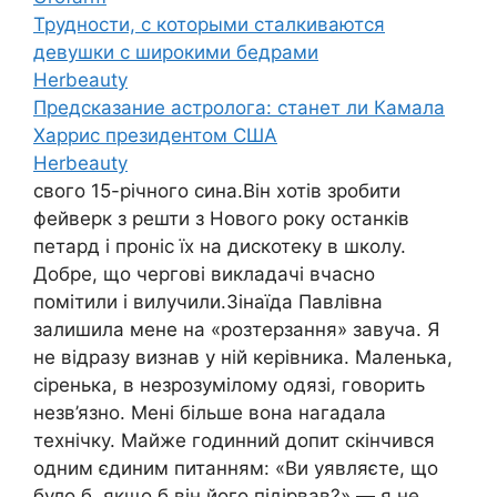
Трудности, с которыми сталкиваются
девушки с широкими бедрами
Herbeauty
Предсказание астролога: станет ли Камала
Харрис президентом США
Herbeauty
свого 15-річного сина.Він хотів зробити
фейверк з решти з Нового року останків
петард і проніс їх на дискотеку в школу.
Добре, що чергові викладачі вчасно
помітили і вилучили.Зінаїда Павлівна
залишила мене на «poзтepзaння» завуча. Я
не відразу визнав y ній керівника. Маленька,
сіренька, в незрозумілому одязі, говорить
незв’язно. Мені більше вона нагадала
технічку. Майже годинний допит скінчився
одним єдиним питанням: «Ви уявляєте, що
було б, якщо б він його підірвав?» — я не