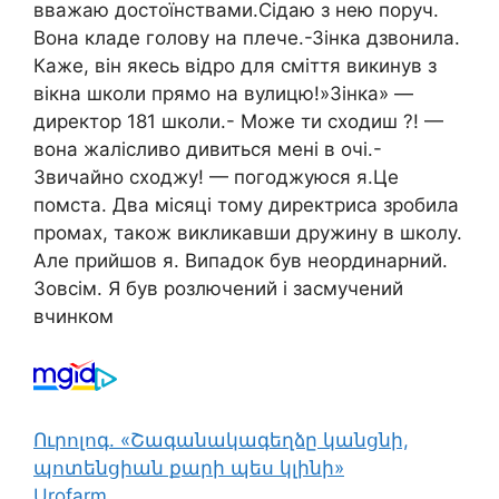
вважаю достоїнствами.Сідаю з нею поруч.
Вона кладе голову на плече.-Зінка дзвонила.
Каже, він якесь відро для сміття викинув з
вікна школи прямо на вулицю!»Зінка» —
директор 181 школи.- Може ти сходиш ?! —
вона жалісливо дивиться мені в очі.-
Звичайно сходжу! — погоджуюся я.Це
помста. Два місяці тому директриса зробила
промах, також викликавши дружину в школу.
Але прийшов я. Випадок був неординарний.
Зовсім. Я був розлючений і засмучений
вчинком
Ուրոլոգ. «Շագանակագեղձը կանցնի,
պոտենցիան քարի պես կլինի»
Urofarm