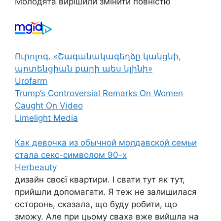
Молодята вирішили змінити повністю
Ուրոլոգ. «Շագանակագեղձը կանցնի,
պոտենցիան քարի պես կլինի»
Urofarm
Trump’s Controversial Remarks On Women
Caught On Video
Limelight Media
Как девочка из обычной молдавской семьи
стала секс-символом 90-х
Herbeauty
дизайн своєї квартири. І свати тут як тут,
прийшли допомагати. Я теж не залишилася
осторонь, сказала, що буду робити, що
зможу. Але при цьому сваха вже вийшла на