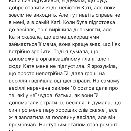
Коли син одружився, я думала, що буду
добре ставитися до невістки Каті, але поки
зовсім не виходить. Але тут навіть справа не
в мені, а в самій Каті. Коли була підготовка
до весілля, то я вирішила допомогти, але
Катя сказала, що всіма декораціями
займається її мама, вона краще знає, що і як
потрібно зробити. Тоді я думала, що
допоможу в організаційному плані, але і
сюди Катя мене не підпустила. Я зрозуміла,
що просто непотрібна їй, дала rроші на
весілля і відійшла від цієї справи. На самому
весіллі наречена хвилин 10 розповідала про
те, які у неї чудові батьки, як вони їй
допомагали зіграти це весілля. Я думала, що
син про мене пару хороших слів скаже , все
ж я заnлатила за половину весілля, але він
промовчав. Наступним етапом став ремонт.