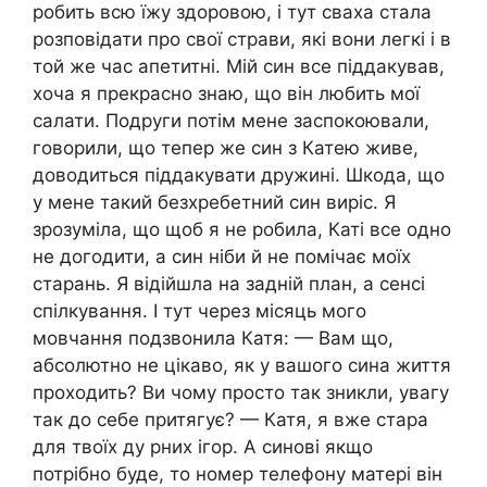
робить всю їжу здоровою, і тут сваха стала
розповідати про свої страви, які вони легкі і в
той же час апетитні. Мій син все піддакував,
хоча я прекрасно знаю, що він любить мої
салати. Подруги потім мене заспокоювали,
говорили, що тепер же син з Катею живе,
доводиться піддакувати дружині. Шкода, що
у мене такий безхребетний син виріс. Я
зрозуміла, що щоб я не робила, Каті все одно
не догодити, а син ніби й не помічає моїх
старань. Я відійшла на задній план, а сенсі
спілкування. І тут через місяць мого
мовчання подзвонила Катя: — Вам що,
абсолютно не цікаво, як у вашого сина життя
проходить? Ви чому просто так зникли, увагу
так до себе притягує? — Катя, я вже стара
для твоїх ду рних ігор. А синові якщо
потрібно буде, то номер телефону матері він