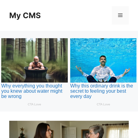
Skip
to
My CMS
Menu
content