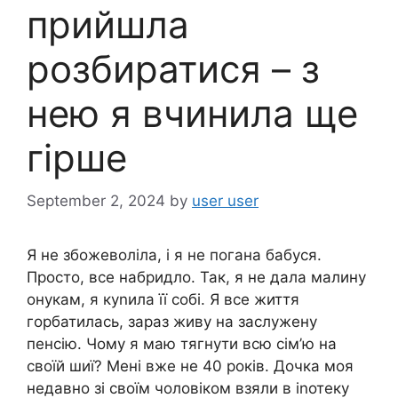
прийшла
розбиратися – з
нею я вчинила ще
гірше
September 2, 2024
by
user user
Я не збожеволіла, і я не погана бабуся.
Просто, все набридло. Так, я не дала малину
онукам, я куnила її собі. Я все життя
горбатилась, зараз живу на заслужену
пенсію. Чому я маю тягнути всю сім’ю на
своїй шиї? Мені вже не 40 років. Дочка моя
недавно зі своїм чоловіком взяли в іnотеку