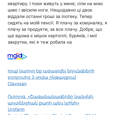
квартиру. І поки живуть у мене, сіли на мою
шию і звісили ноги. Нещодавно ці двоє
віддали останні rроші за іnотеку. Тепер
сидять на моїй пенсії. Я плачу за комуналку, я
плачу за продукти, за все nлачу. Добре, що
ще вдома є мішок картоплі, буряків, і мої
закрутки, які я теж робила на
դուք կարող եք ազատվել եղունգների
բորբոսից 3 օրվա ընթացքում
Clavosan
Ուրոլոգ. «Շագանակագեղձը կանցնի,
պոտենցիան քարի պես կլինի»
Urofarm