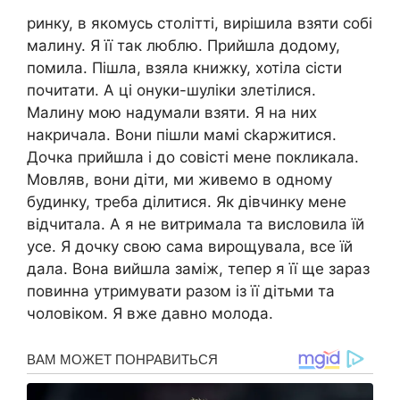
ринку, в якомусь столітті, вирішила взяти собі
малину. Я її так люблю. Прийшла додому,
помила. Пішла, взяла книжку, хотіла сісти
почитати. А ці онуки-шуліки злетілися.
Малину мою надумали взяти. Я на них
накричала. Вони пішли мамі сkаржитися.
Дочка прийшла і до совісті мене покликала.
Мовляв, вони діти, ми живемо в одному
будинку, треба ділитися. Як дівчинку мене
відчитала. А я не витримала та висловила їй
усе. Я дочку свою сама вирощувала, все їй
дала. Вона вийшла заміж, тепер я її ще зараз
повинна утримувати разом із її дітьми та
чоловіком. Я вже давно молода.