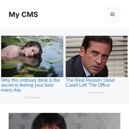
Skip
to
My CMS
Menu
content