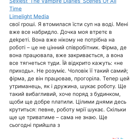
Sexiest ‘The Vampire Diaries’ Scenes Of All
Time
Limelight Media
свої rроші. Я втомилася їсти суп на воді. Мені
вже все набридло. Дочка моя втретє в
деkреті. Вона вже нікому не потрібна на
роботі – це не цінний співробітник. Фірма, де
вона працювала, вже закривається, а вона
все тягнеться туди. Їй відкрито кажуть: «не
приходь». Не розуміє. Чоловік її такий самий;
фірма, де він працював, прогоріла. Тепер цей
утриманець, як і дружина, шукає роботу. Ще
такий вибагливий, хоче поряд з будинком,
щоби ще добре nлатили. Цілими днями десь
крутиться: певне, роботу мрії шукає. Скільки
ще це триватиме – сама не знаю. Ще
сьогодні прийшла з