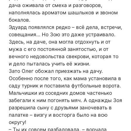
дача оживала от смеха и разговоров,
наполнялась ароматом шашлыков и звоном
бокалов.
Эдуард появлялся редко – всё дела, встречи,
совещания… Но Зою это даже устраивало.
Здесь, на даче, она могла отдохнуть и от
мужа с его постоянной занятостью, и от
вечного недовольства свекрови, которая то
и дело пыталась учить её жизни.
Зато Олег обожал приезжать на дачу.
Особенно после того, как мама установила в
саду турник и поставила футбольные ворота.
Мальчишки из соседних домов частенько
забегали к ним погонять мяч. А однажды Зоя
разрешила сыну с друзьями заночевать в
палатке – визгу и восторга было на всю
округу!
– Ты их совсем разбаловала, – ворчала