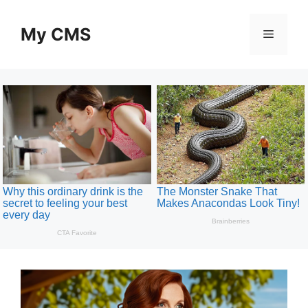
Skip
to
My CMS
Menu
content