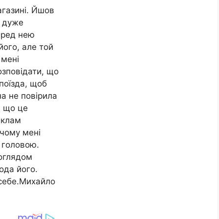
газині. Йшов
а дуже
еред нею
його, але той
 мені
озповідати, що
 поїзда, щоб
на не повірила
, що це
еклам
 чому мені
к головою.
поглядом
ода його.
 себе.Михайло