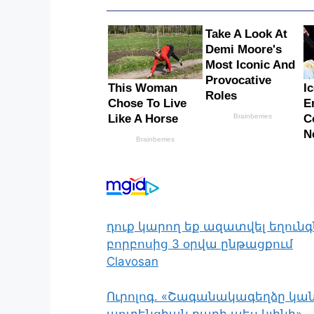
դուք կարող եք ազատվել եղունգ
բորբոսից 3 օրվա ընթացքում
Clavosan
Ուրոլոգ. «Շագանակագեղձը կան
պոտենցիան քարի պես կլինի»