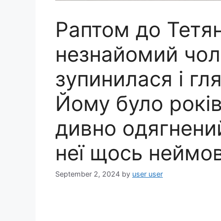
Раптом до Тетян
незнайомий чоло
зупинилася і гля
Йому було років 
дивно одягнений
неї щось неймо
September 2, 2024
by
user user