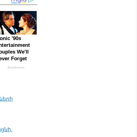
ների
ցնի,