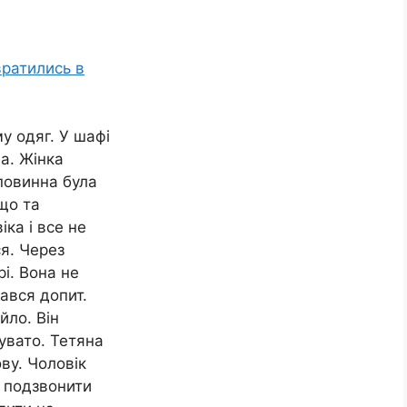
вратились в
у одяг. У шафі
ла. Жінка
 повинна була
 що та
іка і все не
ся. Через
і. Вона не
чався допит.
йло. Він
увато. Тетяна
ву. Чоловік
б подзвонити