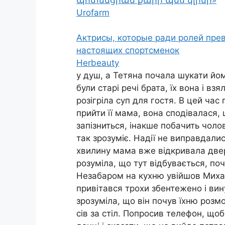
Urofarm
Актрисы, которые ради ролей пре
настоящих спортсменок
Herbeauty
у душ, а Тетяна почала шукати йом
були старі речі брата, їх вона і взя
розігріла суп для гостя. В цей час
прийти її мама, вона сподівалася,
запізниться, інакше побачить чолов
так зрозуміє. Надії не виправдали
хвилину мама вже відкривала двер
розуміла, що тут відбувається, по
Незабаром на кухню увійшов Миха
привітався трохи збентежено і вин
зрозуміла, що він почув їхню розмо
сів за стіл. Попросив телефон, що