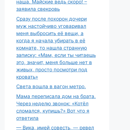
наша. Майские ведь скоро! –
заявила свекровь
Сразу после похорон дочери
муж настойчиво уговаривал
меня выбросить её вещи, а
когда я начала убирать в её
комнате, то нашла странную
записку: «Мам, если ты читаешь
это, значит, меня больше нет в
живых, просто посмотри под
кровать»
Света вошла в вагон метро.
Мама переписала дом на брата.
Через неделю звонок: «Котёл
сломался, купишь?» Вот что я
ответила
— Вика, имей совесть, — ревел