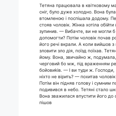
Тетяна працювала в квітковому ма
сніг, було дуже холодно. Вона бул
втомленою і поспішала додому. П
стояв чоловік. Жінка хотіла обійти 
зупинив. — Вибачте, ви не могли б
допомогти? Потім чоловік почав р
його речі вкрали. А коли вийшов з
зловити зло дія, поїзд поїхав. Тетя
йому. Вона, звичайно ж, подумала
черговий бо мж, під враженням р
бойовиkів. — І ви туди ж. Господи,
ніхто не вірить? — похитав чолові
Потім він підняв голову і сумним 
подивився в небо. Тетяні стало шк
Вона зважилася впустити його до
пішов