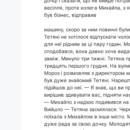
дочці і сказати, що не вийде потра
весілля, проте колега Михайла, з 
був бізнес, відправив
машину, скоро за ним повинні були 
Тетяні не хотілося відпускати чолов
для неї рідним за ці пару годин. М
сподобався, вона давно хоче вида
заміж. Минуло три тижні. Тетяна 
тридцять першого грудня. На вулиц
Мороз і розмовляв з директором м
був дуже знайомий Тетяні. Нарешт
підійшов до неї. — Я знав, що ви п
вирішив здивувати вас, підняти на
— Михайло з надією подивився на
Вийшло — Тетяна засміялася. Чере
поїхала з Михайлом в інше місто. 
дуже рада за свою дочку. Молодя