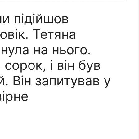
и підійшов
вік. Тетяна
нула на нього.
сорок, і він був
. Він запитував у
вірне