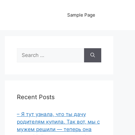
Sample Page
Search
for:
Recent Posts
– Я тут узнала, что ты дачу
родителям купила. Так вот, мы с
мужем решили — теперь она