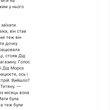
пити на
яким у нього
заїхати.
іка, він став
амі теж він
ти дочку
працювала
і, стояв Дід
агазину. Голос
і Дід Мороз
рацюєте, ось і
стрій. Вийшло?
 Тетяну. —
з місяць вона
Мати була
та теж були