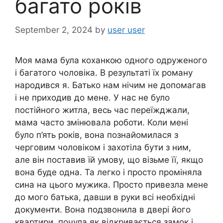
багато років
September 2, 2024
by
user user
Моя мама була коханкою одного одруженого
і багатого чоловіка. В результаті їх роману
народився я. Батько нам нічим не допомагав
і не приходив до мене. У нас не було
постійного житла, весь час переїжджали,
мама часто змінювала роботи. Коли мені
було п’ять років, вона познайомилася з
черговим чоловіком і захотіла бути з ним,
але він поставив їй умову, що візьме її, якщо
вона буде одна. Та легко і просто проміняла
сина на цього мужика. Просто привезла мене
до мого батька, давши в руки всі необхідні
документи. Вона подзвонила в двері його
квартири, почула як відкривається замок і