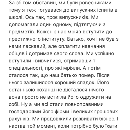
За збігом обставин, ми були ровесниками,
тому я теж готувався до випускних іспитів в
школі. Ось так, троє випускників. Ми
допомагали один одному, підтягуючи з
предметів. Кожен з нас мріяв вступити до
престижного інституту. Батько, хоч і не був з
нами ласкавий, але оплатити навчання
обіцяв і дотримав свого слова. Ми успішно
вступили і вивчилися, отримавши ті
спеціальності, про які мріяли. А потім
сталося так, що наш батько помер. Після
нього залишилося хороший спадок. Його
останньою коханці не дісталося нічого —
вона просто не встигла його одружити на
собі. Ну а ми всі стали повноправними
господарями його фірми і великих грошових
рахунків. Ми продовжили розвивати бізнес. І
настав той момент, коли потрібно було їхати