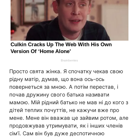
Просто свята жінка. Я спочатку чекав свою
рідну матір, думав, що вона ось-ось
повернеться за мною. А потім перестав, і
почав дружину свого батька називати
мамою. Мій рідний батько не мав ні до кого з
дітей теплих почуттів, не кажучи вже про
мене. Мене він вважав це зайвим ротом, але
продовжував утримувати, як і інших членів
сім’ї. Сам він був дуже деспотичною