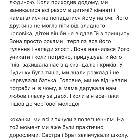
людиною. Коли приходив додому, ми
замикалися всі разом в дитячій кімнаті і
намагалися не попадатися йому на очі. Його
дружина не могла піти від владного
чоловіка, дітей він би не віддав їй з принципу.
Вона просто роками і терпіла все його
гуляння і напади злості. Вона навчилася його
уникати і коли потрібно, придушувати його
гнів, захищала нас від скандалів і криків. У
будинку була тиша, ми знали розклад і не
нервували батька. Головне, ми не відчували
потреби ні в чому, а мама дарувала нам
любов і ласку за двох. І коли він все-таки
пішов до чергової молодої
коханки, ми всі зітхнули з полегшенням. На
той момент ми вже були практично
дорослими. Сестра і брат закінчували школу.