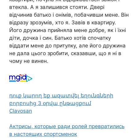
втекла. А я залишився стояти. Двері
відчинив батько і онімів, побачивши мене. Він
відразу зрозумів, хто я. Завів в квартиру.
Його дружина прийняла мене добре, як і їхні
діти, дочка і син. Батько хотів спочатку
віддати мене до притулку, але його дружина
не дала цього зробити, сказавши, що я ні в
чому не винен.
դուք կարող եք ազատվել եղունգների
բորբոսից 3 օրվա ընթացքում
Clavosan
Актрисы, которые ради ролей превратились
в настоящих спортсменок