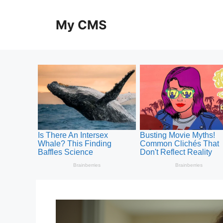
Skip
to
My CMS
content