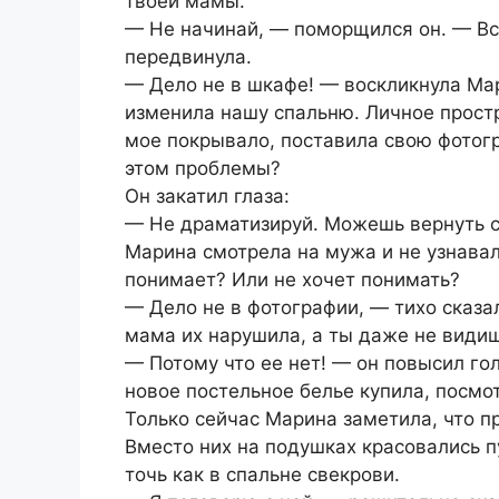
твоей мамы.
— Не начинай, — поморщился он. — В
передвинула.
— Дело не в шкафе! — воскликнула Мар
изменила нашу спальню. Личное простр
мое покрывало, поставила свою фотог
этом проблемы?
Он закатил глаза:
— Не драматизируй. Можешь вернуть с
Марина смотрела на мужа и не узнавал
понимает? Или не хочет понимать?
— Дело не в фотографии, — тихо сказа
мама их нарушила, а ты даже не види
— Потому что ее нет! — он повысил го
новое постельное белье купила, посмо
Только сейчас Марина заметила, что 
Вместо них на подушках красовались 
точь как в спальне свекрови.