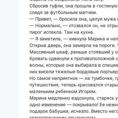
Сбросив туфли, она прошла в гостиную
следя за футбольным матчем.
— Привет, — бросила она, целуя мужа 
— Нормально, — отозвался он, не отры
пирог испекла. Там на кухне.
— Я заметила, — кивнула Марина и нап
Открыв дверь, она замерла на пороге. 
Массивный шкаф, раньше стоявший у ок
Кровать сдвинули к противоположной 
волны, которые она выбирала в специ
них висели тяжелые бордовые портьер
Но самое неприятное — на тумбочке, г
путешествия, теперь красовался стары
маленьким ребенком Игорем.
Марина медленно вздохнула, старясь у
одно изменение — покрывало! Ее нежн
подарок бабушки, исчезло. Вместо нег
геометрическим орнаментом.