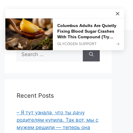
Sample Page
Search
for:
Recent Posts
– Я тут узнала, что ты дачу
родителям купила. Так вот, мы с
мужем решили — теперь она