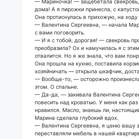
— Мариночка! — защебетала свекровь, 
дома! А я пирожки принесла, с капусто
Она протиснулась в прихожую, на ходу
— Валентина Сергеевна, — начала Мари
с вами поговорить.
— И я с тобой, дорогая! — свекровь пр
преобразила? Ох и намучилась я с эти
отвалится. Но я же знала, что вам пон
Она прошла на кухню, поставила корзи
хозяйничать — открыла шкафчик, доста
— Вообще-то, — осторожно произнесла
этом. О спальне.
— Да-да, — закивала Валентина Серге
повесить над кроватью. У меня как раз
нравился. Масло, знаешь ли, настоящи
Марина сделала глубокий вдох.
— Валентина Сергеевна, я ценю вашу з
переставляли мебель в нашей квартир