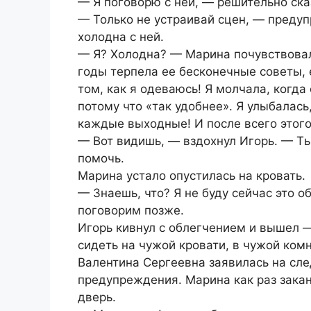
— Я поговорю с ней, — решительно ска
— Только не устраивай сцен, — предуп
холодна с ней.
— Я? Холодна? — Марина почувствовала
годы терпела ее бесконечные советы, 
том, как я одеваюсь! Я молчала, когд
потому что «так удобнее». Я улыбалас
каждые выходные! И после всего этого
— Вот видишь, — вздохнул Игорь. — Т
помочь.
Марина устало опустилась на кровать.
— Знаешь, что? Я не буду сейчас это о
поговорим позже.
Игорь кивнул с облегчением и вышел 
сидеть на чужой кровати, в чужой комн
Валентина Сергеевна заявилась на сл
предупреждения. Марина как раз закан
дверь.