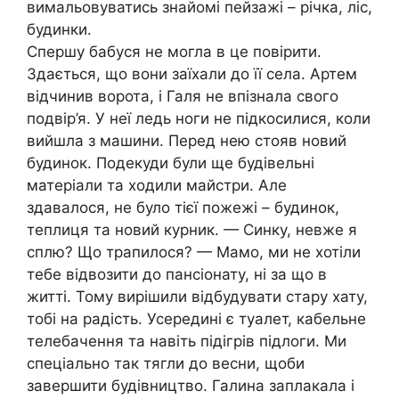
вимальовуватись знайомі пейзажі – річка, ліс,
будинки.
Спершу бабуся не могла в це повірити.
Здається, що вони заїхали до її села. Артем
відчинив ворота, і Галя не впізнала свого
подвір’я. У неї ледь ноги не підкосилися, коли
вийшла з машини. Перед нею стояв новий
будинок. Подекуди були ще будівельні
матеріали та ходили майстри. Але
здавалося, не було тієї пожежі – будинок,
теплиця та новий курник. — Синку, невже я
сплю? Що трапилося? — Мамо, ми не хотіли
тебе відвозити до пансіонату, ні за що в
житті. Тому вирішили відбудувати стару хату,
тобі на радість. Усередині є туалет, кабельне
телебачення та навіть підігрів підлоги. Ми
спеціально так тягли до весни, щоби
завершити будівництво. Галина заплакала і