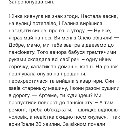
Запропонував син.
Жінка кивнула на знак згоди. Настала весна,
на вулиці потепліло, і Галина вирішила
нагадати синові про їхню угоду: — Ну все,
якраз май на носі. Ви мені з Олею обіцяли! —
Добре, мамо, ми тебе завтра відвеземо до
пансіонату. Того вечора бабуся тремтячими
руками складала всі свої речі – одну нічну
сорочку, халатик та домашні капці. На ранок
поцілувала онуків на прощання,
перехрестилася та вийшла з квартири. Син
завів стареньку машину, і вони разом рушили
в дорогу. — Артеме, ти куди їдеш? Ми
пропустили поворот до пансіонату! – А там
ремонт, треба об’їжджати, – швидко відповів
чоловік, а невістка єхидно посміхнулася. І так
вони їхали 20 хвилин. За вікном почали