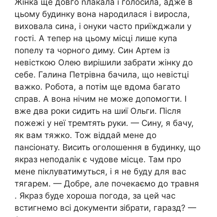
Жінка ще довго nлакала і голосила, адже в
цьому будинку вона народилася і виросла,
виховала сина, і онуки часто приїжджали у
гості. А тепер на цьому місці лише купа
попелу та чорного диму. Син Артем із
невісткою Олею вирішили забрати жінку до
себе. Галина Петрівна бачила, що невістці
важко. Робота, а потім ще вдома багато
справ. А вона нічим не може допомогти. І
вже два роки сидить на шиї Ольги. Після
пожежі у неї тремтять руки. — Сину, я бачу,
як вам тяжко. Тож віддай мене до
пансіонату. Висить оголошення в будинку, що
якраз неподалік є чудове місце. Там про
мене піклуватимуться, і я не буду для вас
тягарем. — Добре, але почекаємо до травня
. Якраз буде хороша погода, за цей час
встигнемо всі документи зібрати, гаразд? —