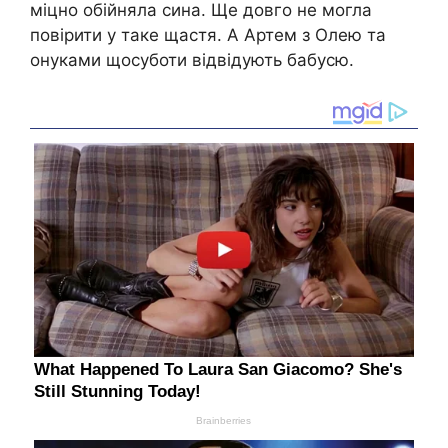
міцно обійняла сина. Ще довго не могла
повірити у таке щастя. А Артем з Олею та
онуками щосуботи відвідують бабусю.