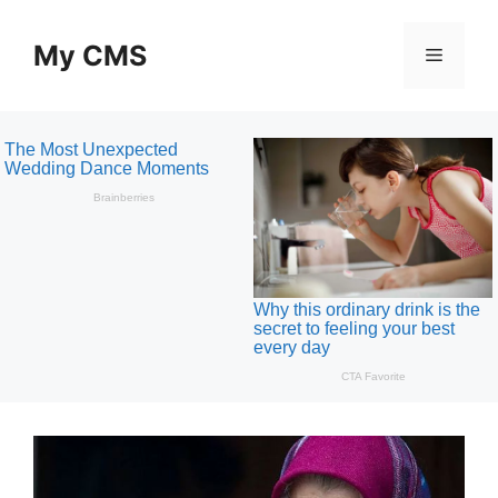
Skip
to
My CMS
Menu
content