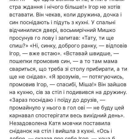
стра ждання і нічого більше!» Ігор не хотів
вставати. Він чекав, коли дружина, дочка і
син поснідають і підуть з кухні. У спальні
відчинилися двері, восьмирічний Мишко
просунув го лову і запитав: «Тату, ти ще
спиш?» «Ні, синку, доброго ранку, — відповів
Ігор, — вже встаю». «Вставай швидше, —
пошепки промовив син, — а то там мама
свариться, що треба зі столу прибирати, а ти
ще не снідав». «Я зрозумів, — потягуючись,
промовив Ігор, — спасибі, Міша!» Він зайшов
на кухню, сів за стіл і подивився на дружину.
«Зараз поснідаю і поїду до друзів, —
промайнуло у нього в гол ові — не буду цей
карнавал спостерігати весь вихідний день».
Незадоволена Катя мовчки поставила
сніданок на стіл і вийшла з кухні. «Ось і
добре, — сказав про себе Ігор, — хоча б