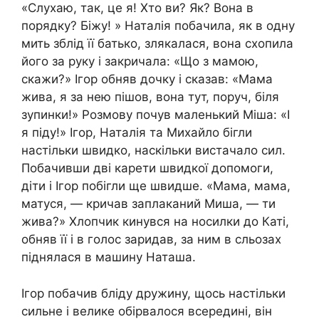
«Слухаю, так, це я! Хто ви? Як? Вона в
порядку? Біжу! » Наталія побачила, як в одну
мить зблід її батько, злякалася, вона схопила
його за руку і закричала: «Що з мамою,
скажи?» Ігор обняв дочку і сказав: «Мама
жива, я за нею пішов, вона тут, поруч, біля
зупинки!» Розмову почув маленький Міша: «І
я піду!» Ігор, Наталія та Михайло бігли
настільки швидко, наскільки вистачало сил.
Побачивши дві карети швидкої допомоги,
діти і Ігор побігли ще швидше. «Мама, мама,
матуся, — кричав заплаканий Миша, — ти
жива?» Хлопчик кинувся на носилки до Каті,
обняв її і в голос заридав, за ним в сльозах
піднялася в машину Наташа.
Ігор побачив бліду дружину, щось настільки
сильне і велике обірвалося всередині, він