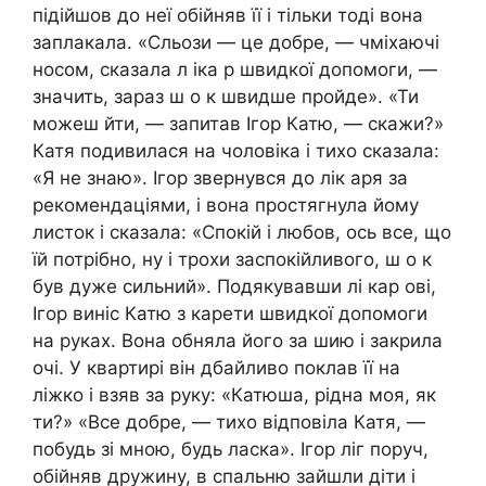
підійшов до неї обійняв її і тільки тоді вона
заплакала. «Сльози — це добре, — чміхаючі
носом, сказала л іка р швидкої допомоги, —
значить, зараз ш о к швидше пройде». «Ти
можеш йти, — запитав Ігор Катю, — скажи?»
Катя подивилася на чоловіка і тихо сказала:
«Я не знаю». Ігор звернувся до лік аря за
рекомендаціями, і вона простягнула йому
листок і сказала: «Спокій і любов, ось все, що
їй потрібно, ну і трохи заспокійливого, ш о к
був дуже сильний». Подякувавши лі кар ові,
Ігор виніс Катю з карети швидкої допомоги
на руках. Вона обняла його за шию і закрила
очі. У квартирі він дбайливо поклав її на
ліжко і взяв за руку: «Катюша, рідна моя, як
ти?» «Все добре, — тихо відповіла Катя, —
побудь зі мною, будь ласка». Ігор ліг поруч,
обійняв дружину, в спальню зайшли діти і