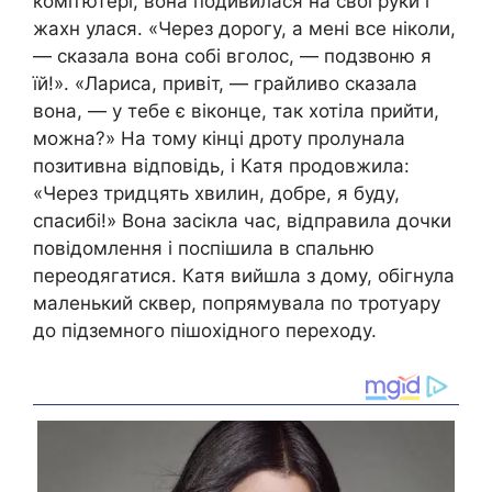
комп’ютері, вона подивилася на свої руки і
жахн улася. «Через дорогу, а мені все ніколи,
— сказала вона собі вголос, — подзвоню я
їй!». «Лариса, привіт, — грайливо сказала
вона, — у тебе є віконце, так хотіла прийти,
можна?» На тому кінці дроту пролунала
позитивна відповідь, і Катя продовжила:
«Через тридцять хвилин, добре, я буду,
спасибі!» Вона засікла час, відправила дочки
повідомлення і поспішила в спальню
переодягатися. Катя вийшла з дому, обігнула
маленький сквер, попрямувала по тротуару
до підземного пішохідного переходу.