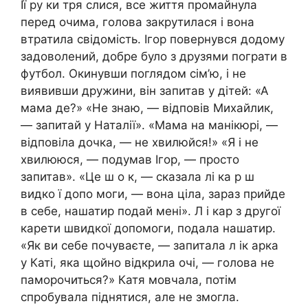
Її ру ки тря слися, все життя промайнула
перед очима, голова закрутилася і вона
втратила свідомість. Ігор повернувся додому
задоволений, добре було з друзями пограти в
футбол. Окинувши поглядом сім’ю, і не
виявивши дружини, він запитав у дітей: «А
мама де?» «Не знаю, — відповів Михайлик,
— запитай у Наталії». «Мама на манікюрі, —
відповіла дочка, — не хвилюйся!» «Я і не
хвилююся, — подумав Ігор, — просто
запитав». «Це ш о к, — сказала лі ка р ш
видко ї допо моги, — вона ціла, зараз прийде
в себе, нашатир подай мені». Л і кар з другої
карети швидкої допомоги, подала нашатир.
«Як ви себе почуваєте, — запитала л ік арка
у Каті, яка щойно відкрила очі, — голова не
паморочиться?» Катя мовчала, потім
спробувала піднятися, але не змогла.