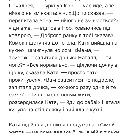
Почалося, — буркнув Ігор, — час йде, але
нічого не змінюється «. «Що ти сказав, —
перепитала вона, — нічого не змінюється?»
«Іди вже, — відповів Ігор, ховаючись під
ковдрою, — Доброго ранку я тобі сказав».
Комок підступив до го рла, Катя вийшла на
кухню і шмигнула но сом. «Мама, —
тривожно запитала донька Наталя, — ти
чого?» «Все нормально, — цілуючи дочку в
що ку, сказала Катя, — просто тато
прокинувся». «Вам сваритися не надоело, —
запитала дочка, — кожного разу одне й те
саме?» «Ти ще мене повчи жити, —
розсердилася Катя, — йди до себе!» Наталя
кинула на стіл ложку і вийшла з кухні.
Катя підійшла до вікна і подумала: «Сімейне
життя — це одна велика бі ль, в ній є тільки