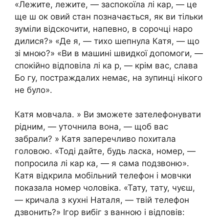
«Лежите, лежите, — заспокоїла лі кар, — це
ще ш ок овий стан позначається, як ви тільки
зуміли відскочити, напевно, в сорочці наро
дилися?» «Де я, — тихо шепнула Катя, — що
зі мною?» «Ви в машині швидкої допомоги, —
спокійно відповіла лі ка р, — крім вас, слава
Бо гу, постраждалих немає, на зупинці нікого
не було».
Катя мовчала. » Ви зможете зателефонувати
рідним, — уточнила вона, — щоб вас
забрали? » Катя заперечливо похитала
головою. «Тоді дайте, будь ласка, номер, —
попросила лі кар ка, — я сама подзвоню».
Катя відкрила мобільний телефон і мовчки
показала номер чоловіка. «Тату, тату, чуєш,
— кричала з кухні Наталя, — твій телефон
дзвонить?» Ігор вибіг з ванною і відповів: