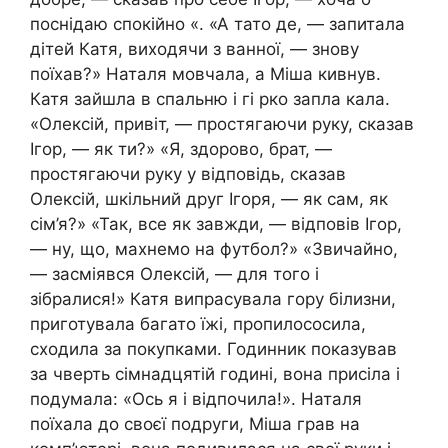
поснідаю спокійно «. «А тато де, — запитала
дітей Катя, виходячи з ванної, — знову
поїхав?» Наталя мовчала, а Міша кивнув.
Катя зайшла в спальню і гі рко запла кала.
«Олексій, привіт, — простягаючи руку, сказав
Ігор, — як ти?» «Я, здорово, брат, —
простягаючи руку у відповідь, сказав
Олексій, шкільний друг Ігоря, — як сам, як
сім’я?» «Так, все як завжди, — відповів Ігор,
— ну, що, махнемо на футбол?» «Звичайно,
— засміявся Олексій, — для того і
зібралися!» Катя випрасувала гору білизни,
приготувала багато їжі, пропилососила,
сходила за покупками. Годинник показував
за чверть сімнадцятій годині, вона присіла і
подумала: «Ось я і відпочила!». Наталя
поїхала до своєї подруги, Міша грав на