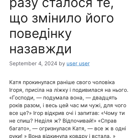
разу сталося те,
що змінило його
поведінку
назавжди
September 4, 2024
by
user user
Катя прокинулася раніше свого чоловіка
Ігоря, присіла на ліжку і подивилася на нього.
«Господи, — подумала вона, — двадцять
років разом, і весь цей час ми чужі, для чого
все це?» Ігор відкрив очі і запитав: «Чому ти
не спиш? Неділя ж? Відпочивай!» «Справ
багато», — огризнулася Катя, — все ж в одні
руки! » Вона відкинула ковдру і встала. »