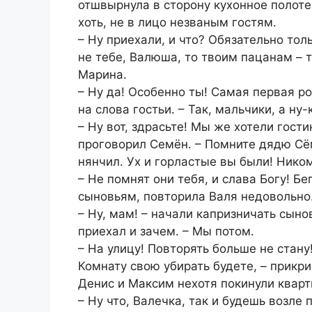
отшвырнула в сторону кухонное полот
хоть, не в лицо незваным гостям.
– Ну приехали, и что? Обязательно то
не тебе, Валюша, то твоим пацанам – 
Марина.
– Ну да! Особенно ты! Самая первая р
на слова гостьи. – Так, мальчики, а ну
– Ну вот, здрасьте! Мы же хотели гост
проговорил Семён. – Помните дядю Сёму
нянчил. Ух и горластые вы были! Ником
– Не помнят они тебя, и слава Богу! Бе
сыновьям, повторила Валя недовольно
– Ну, мам! – начали капризничать сыно
приехал и зачем. – Мы потом.
– На улицу! Повторять больше не стану
Комнату свою убирать будете, – прикри
Денис и Максим нехотя покинули кварт
– Ну что, Валечка, так и будешь возле