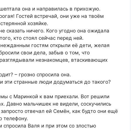
рошептала она и направилась в прихожую.
рогая! Гостей встречай, они уже на твоём
астерянной хозяйке.
 не сказать ничего. Кого угодно она ожидала
того, кто стоял сейчас перед ней.
ь нежданным гостям открыли её дети, желая
росили свои дела, забыв о том, что
м разглядывали незнакомцев, втаскивающих
одит? – грозно спросила она.
ли эти странные люди додуматься до такого?
и мы с Маринкой к вам приехали. Вот решили
х. Давно мальчишек не видели, соскучились
 запросто отвечал ей Семён, как будто они ещё
о телефону.
м спросила Валя и при этом со злостью