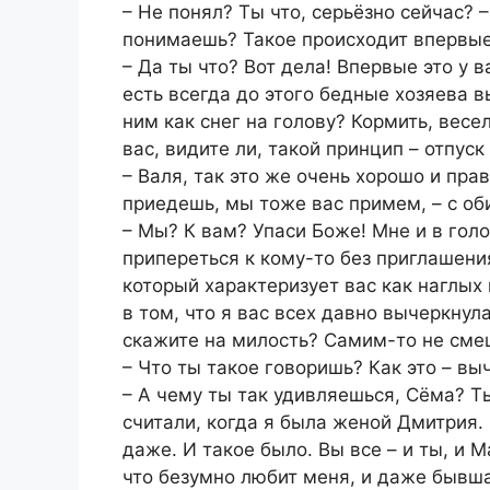
– Не понял? Ты что, серьёзно сейчас? 
понимаешь? Такое происходит впервые
– Да ты что? Вот дела! Впервые это у 
есть всегда до этого бедные хозяева 
ним как снег на голову? Кормить, весе
вас, видите ли, такой принцип – отпуск
– Валя, так это же очень хорошо и пра
приедешь, мы тоже вас примем, – с об
– Мы? К вам? Упаси Боже! Мне и в голо
припереться к кому-то без приглашения
который характеризует вас как наглых
в том, что я вас всех давно вычеркнул
скажите на милость? Самим-то не смеш
– Что ты такое говоришь? Как это – вы
– А чему ты так удивляешься, Сёма? Т
считали, когда я была женой Дмитрия.
даже. И такое было. Вы все – и ты, и 
что безумно любит меня, и даже бывша