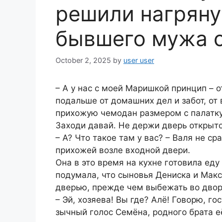
решили нагряну
бывшего мужа с
October 2, 2025
by
user user
– А у нас с моей Маришкой принцип – о
подальше от домашних дел и забот, от 
прихожую чемодан размером с палатку,
Заходи давай. Не держи дверь открыто
– А? Что такое там у вас? – Валя не ср
прихожей возле входной двери.
Она в это время на кухне готовила еду
подумала, что сыновья Дениска и Макс
дверью, прежде чем выбежать во двор 
– Эй, хозяева! Вы где? Алё! Говорю, го
зычный голос Семёна, родного брата 