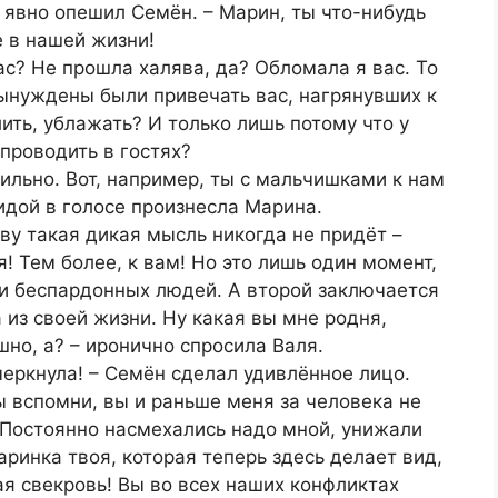
– явно опешил Семён. – Марин, ты что-нибудь
 в нашей жизни!
вас? Не прошла халява, да? Обломала я вас. То
вынуждены были привечать вас, нагрянувших к
лить, ублажать? И только лишь потому что у
 проводить в гостях?
вильно. Вот, например, ты с мальчишками к нам
идой в голосе произнесла Марина.
ву такая дикая мысль никогда не придёт –
! Тем более, к вам! Но это лишь один момент,
 и беспардонных людей. А второй заключается
а из своей жизни. Ну какая вы мне родня,
но, а? – иронично спросила Валя.
черкнула! – Семён сделал удивлённое лицо.
ы вспомни, вы и раньше меня за человека не
 Постоянно насмехались надо мной, унижали
Маринка твоя, которая теперь здесь делает вид,
я свекровь! Вы во всех наших конфликтах