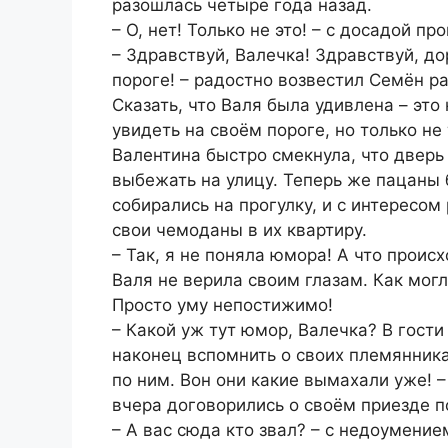
разошлась четыре года назад.
– О, нет! Только не это! – с досадой п
– Здравствуй, Валечка! Здравствуй, до
пороге! – радостно возвестил Семён р
Сказать, что Валя была удивлена – это
увидеть на своём пороге, но только не 
Валентина быстро смекнула, что двер
выбежать на улицу. Теперь же пацаны б
собирались на прогулку, и с интересо
свои чемоданы в их квартиру.
– Так, я не поняла юмора! А что происх
Валя не верила своим глазам. Как мог
Просто уму непостижимо!
– Какой уж тут юмор, Валечка? В гост
наконец вспомнить о своих племянника
по ним. Вон они какие вымахали уже! –
вчера договорились о своём приезде п
– А вас сюда кто звал? – с недоумение