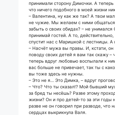
принимали сторону Димочки. А теперь 
что ничего подобного в моей жизни ник
– Валентина, ну как же так? А твои ма
не чужие. Мы желаем с ними общатьс
забыть о своих обидах? – не унимался 
принимай гостей. А то, действительно
спустит нас с Маришкой с лестницы. А 
– Насчёт мужа вы правы. И, кстати, он 
поводу своих детей я вам так скажу – 
теперь вдруг любовью воспылали к ним
вас больше не привечает, так ты с как
вы тоже здесь не нужны.
– Это не я… Это Димка, – вдруг прого
– Что? Что ты сказал!? Мой бывший му
за бред ты несёшь? Разве этому прохо
жизни? Он и про детей-то за эти годы н
разве не он говорил при разводе, что 
сердцах выкрикнула Валя.