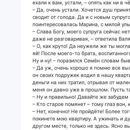
ехали к вам, устали, – опять как ни в
– Да, очень устали. Хочется душ приня
сводит от голода. Да и с новым супруг
поинтересовалась Марина, с милой улы
– Слава Богу, моего супруга сейчас не
даже не разговаривая, – ответила Валя
– О, как круто! Да неужели же ты могл
яй! После моего-то брата, воспитанног
Ну и ну! – поразился Семён словам бы
– Да уж, очень хорошо я помню все вы
он своих подружек водил в нашу кварти
деньги на них тратил, отрывая от мале
меня он давно уже в прошлом. Пусть т
– Ну и правильно! Давайте же забудем
– Кто старое помянет – тому глаз вон,
– Нет, конечно! Не пройдёте! Более то
покинете мою квартиру. А ужинать и д
другом месте, только не здесь. Ясно в