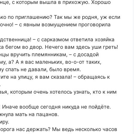
енце, с которым вышла в прихожую. Хорошо
лько по приглашению? Так мы же родня, уж если
точно! – с явным возмущением проговорила
одственница! – с сарказмом ответила хозяйка
-ка бегом во двор. Нечего вам здесь уши греть!
инцы вручить племянникам, – с досадой
, а? А я вас маленьких, во-о-от таких,
у спать не давали, было время.
гите на улицу, я вам сказала! – обращаясь к
.
вья, которым очень хотелось узнать, кто к ним
! Иначе вообще сегодня никуда не пойдёте.
кнула мать на пацанов.
иру.
 порога нас держать? Мы ведь несколько часов