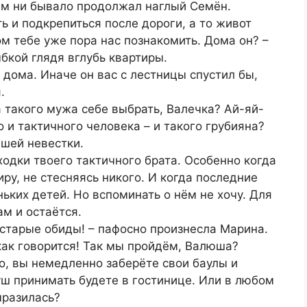
 чём ни бывало продолжал наглый Семён.
ть и подкрепиться после дороги, а то живот
ом тебе уже пора нас познакомить. Дома он? –
бкой глядя вглубь квартиры.
т дома. Иначе он вас с лестницы спустил бы,
.
а такого мужа себе выбрать, Валечка? Ай-яй-
о и тактичного человека – и такого грубияна?
вшей невестки.
ходки твоего тактичного брата. Особенно когда
ру, не стесняясь никого. И когда последние
ньких детей. Но вспоминать о нём не хочу. Для
ам и остаётся.
 старые обиды! – пафосно произнесла Марина.
 как говорится! Так мы пройдём, Валюша?
го, вы немедленно заберёте свои баулы и
уш принимать будете в гостинице. Или в любом
ыразилась?