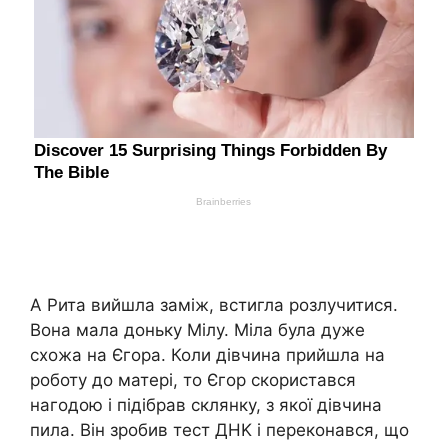
А Рита вийшла заміж, встигла розлучитися.
Вона мала доньку Мілу. Міла була дуже
схожа на Єгора. Коли дівчина прийшла на
роботу до матері, то Єгор скористався
нагодою і підібрав склянку, з якої дівчина
пила. Він зробив тест ДHK і переконався, що