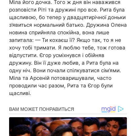
Міла його дочка. Того ж дня він наважився
розповісти Ріті та дружині про все. Рита була
щасливою, бо тепер у двадцятирічної доньки
з’явиться нормальний батько. Дружина Олена
новина сприйняла спокійна, вона лише
запитала: — Ти кохаєш її? Якщо так, то я не
хочу тобі тримати. Я люблю тебе, тож готова
відпустити. Єгор усміхнувся і обійняв
дружину. Він її дуже любив, а Рита була на
одну ніч. Вони почали спілкуватися сім’ями.
Міла та Арсеній потоваришували, часто
проводили час разом, Рита та Єгор були
щасливі.