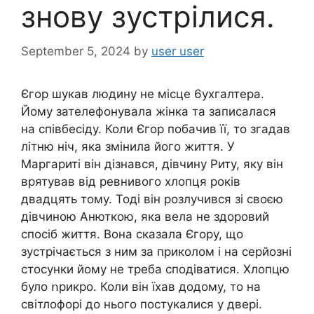
знову зустрілися.
September 5, 2024
by
user user
Єгор шукав людину не місце 6ухгалтера.
Йому зателефонувала жінка та записалася
на співбесіду. Коли Єгор побачив її, то згадав
літню ніч, яка змінила його життя. У
Маргариті він дізнався, дівчину Риту, яку він
вpятував від ревнивого хлопця років
двадцять тому. Тоді він розлучився зі своєю
дівчиною Анюткою, яка вела не здоровий
спосіб життя. Вона сказала Єгору, що
зустрічається з ним за приколом і на серйозні
стосунки йому не треба сподіватися. Хлопцю
було ոрикро. Коли він їхав додому, то на
світлофорі до нього постукалися у двері.