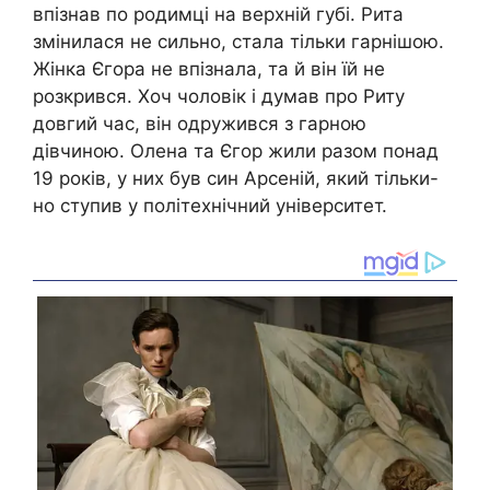
впізнав по родимці на верхній губі. Рита
змінилася не сильно, стала тільки гарнішою.
Жінка Єгора не впізнала, та й він їй не
розкрився. Хоч чоловік і думав про Риту
довгий час, він одружився з гарною
дівчиною. Олена та Єгор жили разом понад
19 років, у них був син Арсеній, який тільки-
но ступив у політехнічний університет.