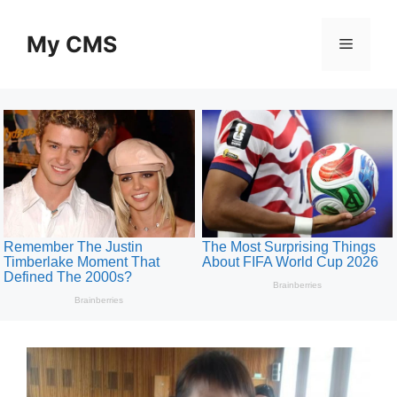
Skip
to
My CMS
Menu
content