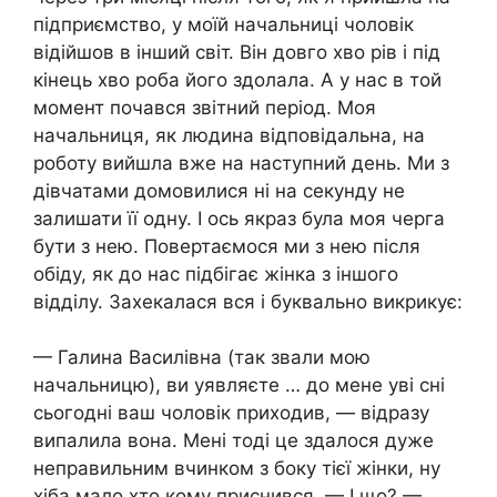
підприємство, у моїй начальниці чоловік
відійшов в інший світ. Він довго хво рів і під
кінець хво роба його здолала. А у нас в той
момент почався звітний період. Моя
начальниця, як людина відповідальна, на
роботу вийшла вже на наступний день. Ми з
дівчатами домовилися ні на секунду не
залишати її одну. І ось якраз була моя черга
бути з нею. Повертаємося ми з нею після
обіду, як до нас підбігає жінка з іншого
відділу. Захекалася вся і буквально викрикує:
— Галина Василівна (так звали мою
начальницю), ви уявляєте … до мене уві сні
сьогодні ваш чоловік приходив, — відразу
випалила вона. Мені тоді це здалося дуже
неправильним вчинком з боку тієї жінки, ну
хіба мало хто кому приснився. — І що? —