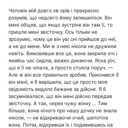
Чоловік мій довго хв орів і прекрасно
розумів, що недовго йому залишилося. Він
мені обіцяв, що якщо зустріне він там її, то
пришле мені звісточку. Ось тільки не
зрозумію, чому це він уві сні прийшов до неї,
а не до мене. Ми ж з нею ніколи не дружили
навіть. Вимовивши все це, вона закрила очі і
якийсь час сиділа, важко дихаючи. Ясна річ,
що я її не чіпала, а просто стояла поруч. —
Але ж він все правильно зробив. Приснився б
він мені, я б вирішила, що це просто моя
свідомість видало бажане за дійсне. Я б
засумнівалася, що він мені дійсно передав
звісточку. А так, через чужу жінку … Тим
більше, вона нічого про нашу дочку не знала
ніколи, — не відкриваючи очей, шепотіла
вона. Потім, відкривши їх і подивившись на