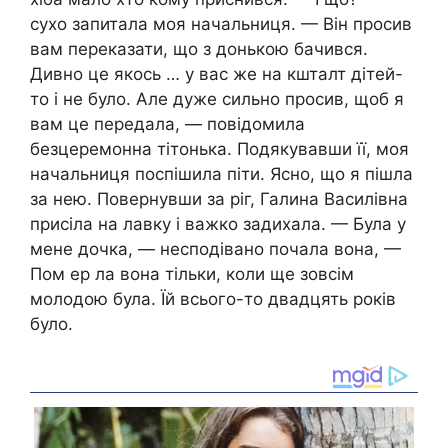
сухо запитала моя начальниця. — Він просив
вам переказати, що з донькою бачився.
Дивно це якось … у вас же на кшталт дітей-
то і не було. Але дуже сильно просив, щоб я
вам це передала, — повідомила
безцеремонна тітонька. Подякувавши її, моя
начальниця поспішила піти. Ясно, що я пішла
за нею. Повернувши за ріг, Галина Василівна
присіла на лавку і важко задихала. — Була у
мене дочка, — несподівано почала вона, —
Пом ер ла вона тільки, коли ще зовсім
молодою була. Їй всього-то двадцять років
було.