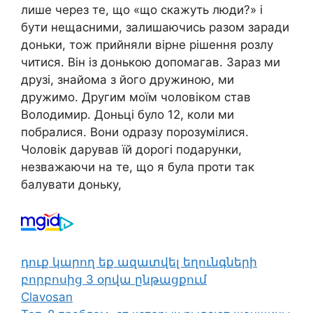
лише через те, що «що скажуть люди?» і
бути нещасними, залишаючись разом заради
доньки, тож прийняли вірне рішення розлу
читися. Він із донькою допомагав. Зараз ми
друзі, знайома з його дружиною, ми
дружимо. Другим моїм чоловіком став
Володимир. Доньці було 12, коли ми
побралися. Вони одразу порозумілися.
Чоловік дарував їй дорогі подарунки,
незважаючи на те, що я була проти так
балувати доньку,
դուք կարող եք ազատվել եղունգների
բորբոսից 3 օրվա ընթացքում
Clavosan