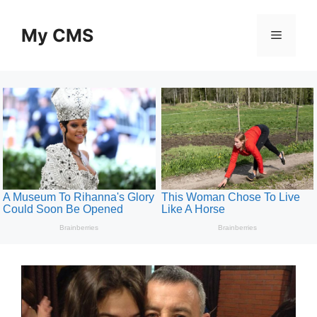
Skip
to
My CMS
Menu
content