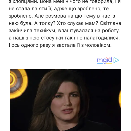
з хлопцями. Вона мені нічого не говорила, і я
не стала ла яти її, адже що зроблено, те
зроблено. Але розмова на цю тему в нас із
нею була. А толку? Хто слухає мам? Світлана
закінчила технікум, влаштувалася на роботу,
а наші з нею стосунки так і не налагодилися.
І ось одного разу я застала її з чоловіком.