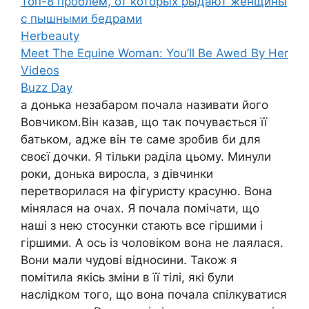
Топ-8 проблем, от которых рыдают женщины
с пышными бедрами
Herbeauty
Meet The Equine Woman: You’ll Be Awed By Her
Videos
Buzz Day
а донька незабаром почала називати його
Вовчиком.Він казав, що так почувається її
батьком, адже він те саме зробив би для
своєї дочки. Я тільки раділа цьому. Минули
роки, донька виросла, з дівчинки
перетворилася на фігуристу красуню. Вона
мінялася на очах. Я почала помічати, що
наші з нею стосунки стають все гіршими і
гіршими. А ось із чоловіком вона не лаялася.
Вони мали чудові відносини. Також я
помітила якісь зміни в її тілі, які були
наслідком того, що вона почала спілкуватися