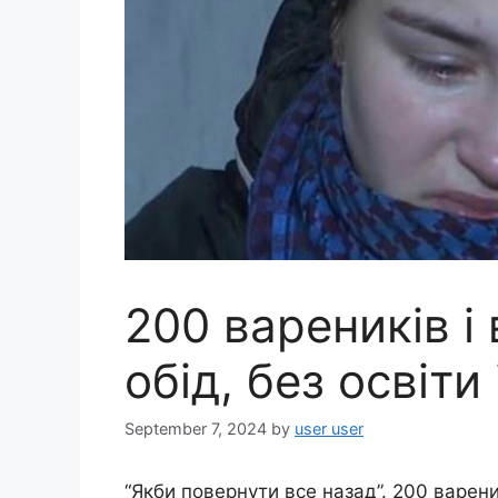
200 вареників і
обід, без освіти
September 7, 2024
by
user user
“Якби повернути все назад”. 200 вареник