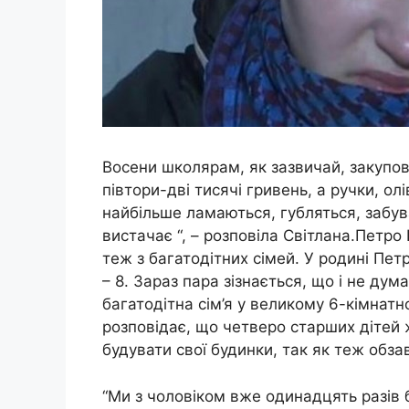
Восени школярам, як зазвичай, закупов
півтори-дві тисячі гривень, а ручки, о
найбільше ламаються, губляться, забув
вистачає “, – розповіла Світлана.Петро
теж з багатодітних сімей. У родині Петр
– 8. Зараз пара зізнається, що і не дум
багатодітна сім’я у великому 6-кімнатн
розповідає, що четверо старших дітей 
будувати свої будинки, так як теж обзав
“Ми з чоловіком вже одинадцять разів 