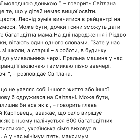
ї молодшою донькою “, – говорить Світлана.
е те, що у дітей немає вищої освіти.
 щастя, Леонід зумів вивчитися в райцентрі на
ємося. Може бути, дочки і сини зможуть дати
ує багатодітна мама.На дні народження і Різдво
ки, вітають один одного словами. “Зате у нас
зі школи, а старші – з роботи, в будинку
 і до умивальника черзі. Пральна машина у нас
ранці її включаю і вимикаю пізно ввечері.
і “, – розповідає Світлана.
що не уявляє собі іншого життя або іншої
нову б одружився на Світлані. Може бути,
лишив би все як є”, – говорить глава
ій Карповець, вважає, що село вирішує
ак як в ньому налічується 600 багатодітних
атистикою, українська сім’я виховує в
. А у нас мінімум п’ять, максимум