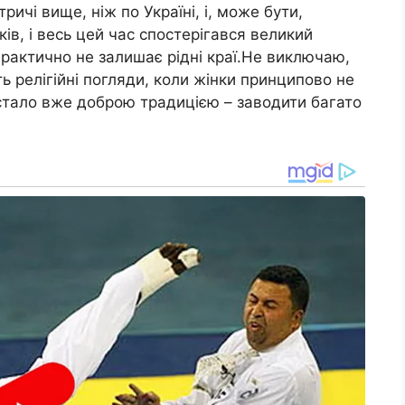
ичі вище, ніж по Україні, і, може бути,
ів, і весь цей час спостерігався великий
рактично не залишає рідні краї.Не виключаю,
 релігійні погляди, коли жінки принципово не
і стало вже доброю традицією – заводити багато