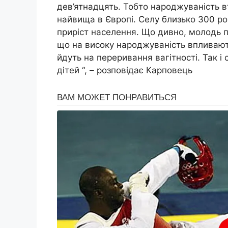
дев’ятнадцять. Тобто народжуваність втр
найвища в Європі. Селу близько 300 рок
приріст населення. Що дивно, молодь п
що на високу народжуваність впливають
йдуть на переривання вагітності. Так 
дітей “, – розповідає Карповець