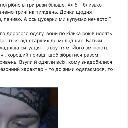
потрібно в три рази більше. Хліб – близько
печемо тричі на тиждень. Дочки щодня
и, печиво. А ось цукерки ми купуємо нечасто “,
го дорогого одягу, вони по кілька років носять
едаються від старших до молодших. Батьки
ладніша ситуація – з взуттям. Його змінюють
ечі, хороший привід, щоб зібратися разом.
ривень. Взули й одягли всіх, кому знадобилися
сезонний характер – то до зими одягаємося, то