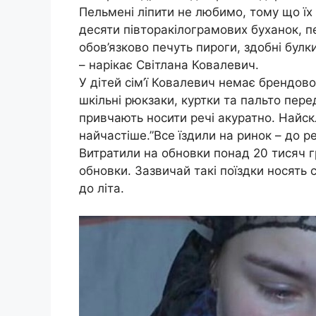
Пельмені ліпити не любимо, тому що їх 
десяти півторакілограмових буханок, 
обов’язково печуть пироги, здобні булк
– нарікає Світлана Ковалевич.
У дітей сім’ї Ковалевич немає брендово
шкільні рюкзаки, куртки та пальто пер
привчають носити речі акуратно. Найск
найчастіше.”Все їздили на ринок – до р
Витратили на обновки понад 20 тисяч г
обновки. Зазвичай такі поїздки носять 
до літа.