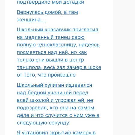
подтвердило мои догадки
Вернулась домой, а там
женщина…
Школьный красавчик пригласил
на медленный танец свою
полную одноклассницу, надеясь
посмеяться над ней, но как
только они вышли в центр
танцпола, весь зал замер в шоке
от того, что произошло
Школьный хулиган издевался
над бедной ученицей перед
всей школой и угрожал ей, не
подозревая, кто она на самом
деле и что случится с ним уже в
следующую секунду
Я установил скрытую камеру в