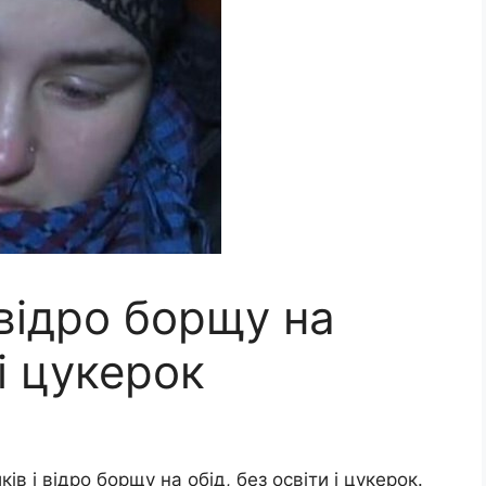
 відро борщу на
 і цукерок
ів і відро борщу на обід, без освіти і цукерок.