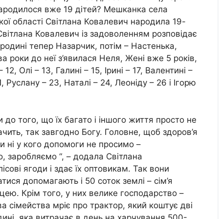
народилося вже 19 дітей? Мешканка села
кої області Світлана Ковалевич народила 19-
Світлана Ковалевич із задоволенням розповідає
родині тепер Назарчик, потім – Настенька,
а роки до неї з’явилася Неля, Жені вже 5 років,
– 12, Олі – 13, Галині – 15, Ірині – 17, Валентині –
, Руслану – 23, Наталі – 24, Леоніду – 26 і Ігорю
до того, що їх багато і іншого життя просто не
чить, так завгодно Богу. Головне, щоб здоров’я
ми ні у кого допомоги не просимо –
, заробляємо “, – додала Світлана
лісові ягоди і здає їх оптовикам. Так вони
тися допомагають і 50 соток землі – сім’я
ею. Крім того, у них велике господарство –
ава сімейства мріє про трактор, який коштує дві
одині, яка витрачає в день на харчування 500-