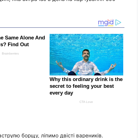
струлю борщу, ліпимо двісті вареників.