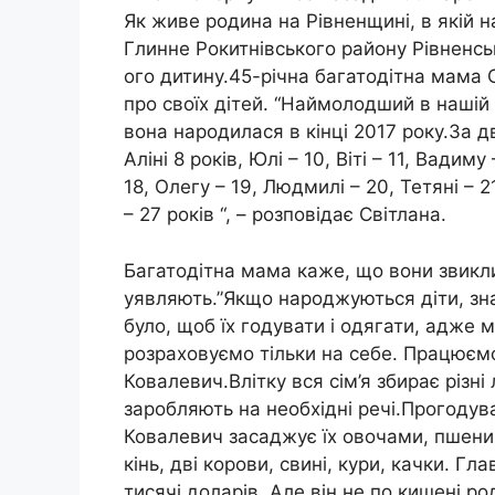
Як живе родина на Рівненщині, в якій 
Глинне Рокитнівського району Рівненсь
ого дитину.45-річна багатодітна мама 
про своїх дітей. “Наймолодший в нашій 
вона народилася в кінці 2017 року.За дв
Аліні 8 років, Юлі – 10, Віті – 11, Вадиму 
18, Олегу – 19, Людмилі – 20, Тетяні – 21
– 27 років “, – розповідає Світлана.
Багатодітна мама каже, що вони звикли 
уявляють.”Якщо народжуються діти, зна
було, щоб їх годувати і одягати, адже 
розраховуємо тільки на себе. Працюємо
Ковалевич.Влітку вся сім’я збирає різні 
заробляють на необхідні речі.Прогодува
Ковалевич засаджує їх овочами, пшениц
кінь, дві корови, свині, кури, качки. Гл
тисячі доларів. Але він не по кишені р