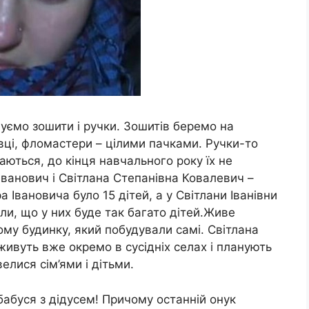
уємо зошити і ручки. Зошитів беремо на
лівці, фломастери – цілими пачками. Ручки-то
аються, до кінця навчального року їх не
 Іванович і Світлана Степанівна Ковалевич –
а Івановича було 15 дітей, а у Світлани Іванівни
али, що у них буде так багато дітей.Живе
ому будинку, який побудували самі. Світлана
живуть вже окремо в сусідніх селах і планують
елися сім’ями і дітьми.
бабуся з дідусем! Причому останній онук