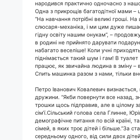
народився практично одночасно з нашо
Одна з прикрощів багатодітної мами – ц
“На навчання потрібні великі гроші. На
слюсаря-механіка, і ми цим дуже пиша
гідну освіту нашим онукам”, – продовж
в родині не прийнято дарувати подарун
набагато веселіше! Коли учні приходять 
піднімається такий шум і гам! В туалет
працює, як звичайна людина в зміну – в
Спить машинка разом з нами, тільки вноч
Петро Іванович Ковалевич визнається, 
дружини. “Якби повернути все назад, з
трошки щось підправив, але в цілому за
сім’ї.Сільський голова села Глинне, Юр
демографічне питання по всій країні, т
сімей, в яких троє дітей і більше.”За ст
середньому одного, від сили двох дітей