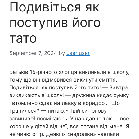
Подивіться як
поступив його
тато
September 7, 2024
by
user user
Батьків 15-річного хлопця викликали в школу,
тому що він відмовився викинути сміття.
Подивіться, як поступив його тато! — Завтра
викликають в школу! — дружина кидає сумку
і втомлено сідає на лавку в коридорі.- Що
трапилося? — питаю.- Твій син знову
завинив!Я посміхаюсь. У нас давно так — все
хороше y дітей від неї, все погане від мене. Я
не чиню опір. Деякі їх «недоліки» навпаки