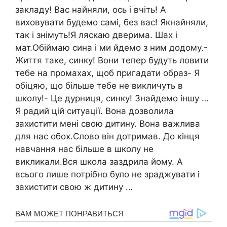
закладу! Вас найняли, ось і вчіть! А
виховувати будемо самі, без вас! Якнайняли,
так і знімуть!Я ляскаю дверима. Шах і
мат.Обіймаю сина і ми йдемо з ним додому.-
Життя таке, синку! Вони тепер будуть ловити
тебе на промахах, щоб пригадати образ- Я
обіцяю, що більше тебе не викличуть в
школу!- Це дурниця, синку! Знайдемо іншу …
Я радий цій ситуації. Вона дозволила
захистити мені свою дитину. Вона важлива
для нас обох.Слово він дотримав. До кінця
навчання нас більше в школу не
викликали.Вся школа заздрила йому. А
всього лише потрібно було не зраджувати і
захистити свою ж дитину …