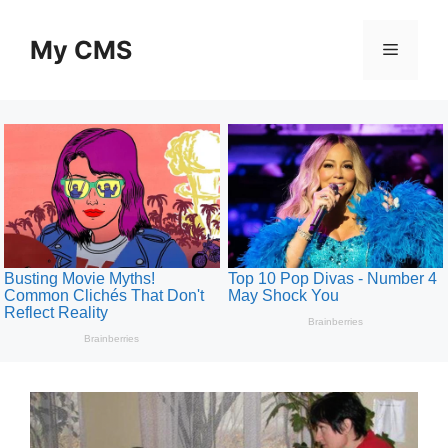
Skip
to
My CMS
Menu
content