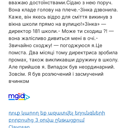
вважаю достоїнствами.Сідаю з нею поруч.
Вона кладе голову на плече.-Зінка дзвонила.
Каже, він якесь відро для сміття викинув з
вікна школи прямо на вулицю!»Зінка» —
директор 181 школи.- Може ти сходиш ?! —
вона жалісливо дивиться мені в очі.-
Звичайно сходжу! — погоджуюся я.Це
помста. Два місяці тому директриса зробила
промах, також викликавши дружину в школу.
Але прийшов я. Випадок був неординарний.
Зовсім. Я був розлючений і засмучений
вчинком
դուք կարող եք ազատվել եղունգների
բորբոսից 3 օրվա ընթացքում
Clavosan