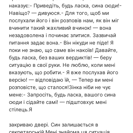
наказує:- Приведіть, будь ласка, сина сюди!-
Навіщо? — дивуюся.- Для того, щоб ми
послухали його і він розповів нам, як він міг
вчинити такий жахливий вчинок! — вона
незадоволена і починає злитися. Зазвичай
питання задає вона.- Він нікуди не піде! Я
поки не знаю, що саме він накоїв! Давайте,
будь ласка, без ваших вердиктів! — беру
ситуацію в свої руки. Не люблю, коли мені
вказують, що робити.- Я вже послухав його
версію! — відповідаю їй, — Тепер ви мені
розповісте, що сталося!Зінка ніби не чує
мене:- Запросіть, будь ласка, вашого сина
сюди і сідайте самі! — підштовхує мені
стілець.Я
закриваю двері. Син залишається в
секретарській.Мені знайома ця ситуація.