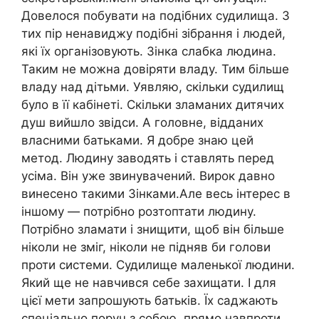
Довелося побувати на подібних судилища. З
тих пір ненавиджу подібні зібрання і людей,
які їх організовують. Зінка слабка людина.
Таким не можна довіряти владу. Тим більше
владу над дітьми. Уявляю, скільки судилищ
було в її кабінеті. Скільки зламаних дитячих
душ вийшло звідси. А головне, відданих
власними батьками. Я добре знаю цей
метод. Людину заводять і ставлять перед
усіма. Він уже звинувачений. Вирок давно
винесено такими Зінками.Але весь інтерес в
іншому — потрібно розтоптати людину.
Потрібно зламати і знищити, щоб він більше
ніколи не зміг, ніколи не підняв би голови
проти системи. Судилище маленької людини.
Який ще не навчився себе захищати. І для
цієї мети запрошують батьків. Їх саджають
спеціально поруч з собою, прямо навпроти