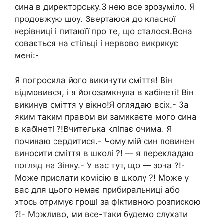
сина в директорську.З нею все зрозуміло. Я
продовжую шоу. Звертаюся до класної
керівниці і питаюїї про те, що сталося.Вона
совається на стільці і нервово викрикує
мені:-
Я попросила його викинути сміття! Він
відмовився, і я йогозамкнула в кабінеті! Він
викинув сміття у вікно!Я оглядаю всіх.- За
яким таким правом ви замикаєте мого сина
в кабінеті ?!Вчителька кліпає очима. Я
починаю сердитися.- Чому мій син повинен
виносити сміття в школі ?! — я перекладаю
погляд на Зінку.- У вас тут, що — зона ?!-
Може прислати комісію в школу ?! Може y
вас для цього немає прибиральниці або
хтось отримує гроші за фіктивною розпискою
?!- Можливо, ми все-таки будемо слухати