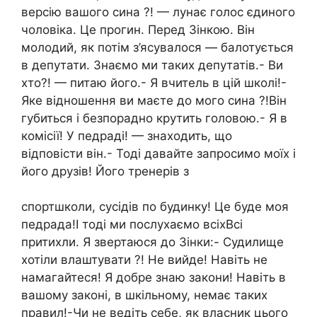
версію вашого сина ?! — лунає голос єдиного
чоловіка. Це прогин. Перед Зінкою. Він
молодий, як потім з’ясувалося — балотується
в депутати. Знаємо ми таких депутатів.- Ви
хто?! — питаю його.- Я вчитель в цій школі!-
Яке відношення ви маєте до мого сина ?!Він
губиться і безпорадно крутить головою.- Я в
комісії! У педраді! — знаходить, що
відповісти він.- Тоді давайте запросимо моїх і
його друзів! Його тренерів з
спортшколи, сусідів по будинку! Це буде моя
педрада!І тоді ми послухаємо всіхВсі
притихли. Я звертаюся до Зінки:- Судилище
хотіли влаштувати ?! Не вийде! Навіть не
намагайтеся! Я добре знаю закони! Навіть в
вашому законі, в шкільному, немає таких
правил!-Чи не ведіть себе, як власник цього