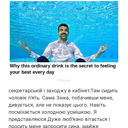
секретарській і заходжу в кабінет.Там сидить
чоловік п’ять. Сама Зінка, побачивши мене,
дивується, але не показує цього. Навіть
посміхається холодною усмішкою. Я
представляюся.Дуже люб’язно вітається і
просить мене запросити сина, майже