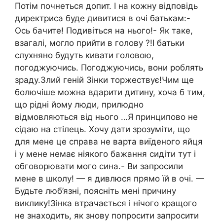
Потім почнеться допит. І на кожну відповідь
директриса буде дивитися в очі батькам:-
Ось бачите! Подивіться на нього!- Як таке,
взагалі, могло прийти в голову ?!І батьки
слухняно будуть кивати головою,
погоджуючись. Погоджуючись, вони роблять
зраду.Злий геній Зінки торжествує!Чим ще
болючіше можна вдарити дитину, хоча б тим,
що рідні йому люди, прилюдно
відмовляються від нього …Я принципово не
сідаю на стілець. Хочу дати зрозуміти, що
для мене це справа не варта виїденого яйця
і y мене немає ніякого бажання сидіти тут і
обговорювати мого сина.- Ви запросили
мене в школу! — я дивлюся прямо їй в очі. —
Будьте люб’язні, поясніть мені причину
виклику!Зінка втрачається і нічого кращого
не знаходить, як знову попросити запросити