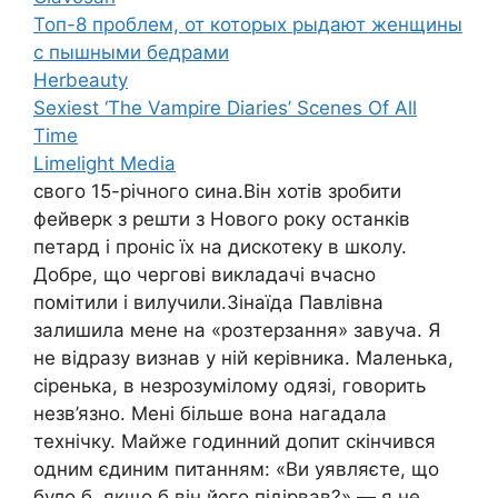
Топ-8 проблем, от которых рыдают женщины
с пышными бедрами
Herbeauty
Sexiest ‘The Vampire Diaries’ Scenes Of All
Time
Limelight Media
свого 15-річного сина.Він хотів зробити
фейверк з решти з Нового року останків
петард і проніс їх на дискотеку в школу.
Добре, що чергові викладачі вчасно
помітили і вилучили.Зінаїда Павлівна
залишила мене на «poзтepзaння» завуча. Я
не відразу визнав y ній керівника. Маленька,
сіренька, в незрозумілому одязі, говорить
незв’язно. Мені більше вона нагадала
технічку. Майже годинний допит скінчився
одним єдиним питанням: «Ви уявляєте, що
було б, якщо б він його підірвав?» — я не