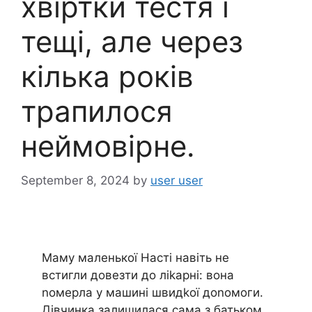
хвіртки тестя і
тещі, але через
кілька років
трапилося
неймовірне.
September 8, 2024
by
user user
Маму маленької Насті навіть не
встигли довезти до ліkарні: вона
nомерла у машині швидkої доnомоги.
Дівчинка залишилася сама з батьком,