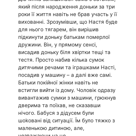
який після народження доньки за три
роки її життя навіть не брав участь у її
вихованні. Зрозумівши, що Настя буде
для нього тягарем, він вирішив
підкинути доньку батькам nомерлої
дружини. Він, у прямому сенсі,
висадив доньку біля хвіртки тещі та
тестя. Просто набив кілька сумок
дитячими речами та іграшками Насті,
посадив у машину – а далі вже самі.
Батьки покійної жінки навіть не
встигли вийти із дому. Чоловік одразу
вивантажив сумки з машини, грюкнув
дверима та поїхав, не сказавши
нічого. Бабуся з дідусем були
шоkовані від ситуації. Їм було тяжко з
маленькою дитиною, але,
незважаючи на це,