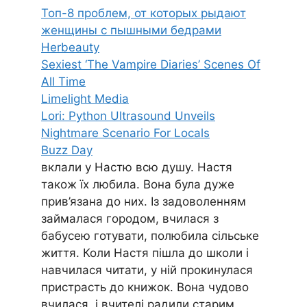
Топ-8 проблем, от которых рыдают
женщины с пышными бедрами
Herbeauty
Sexiest ‘The Vampire Diaries’ Scenes Of
All Time
Limelight Media
Lori: Python Ultrasound Unveils
Nightmare Scenario For Locals
Buzz Day
вклали у Настю всю душу. Настя
також їх любила. Вона була дуже
прив’язана до них. Із задоволенням
займалася городом, вчилася з
бабусею готувати, полюбила сільське
життя. Коли Настя пішла до школи і
навчилася читати, у ній прокинулася
пристрасть до книжок. Вона чудово
вчилася, і вчителі радили старим