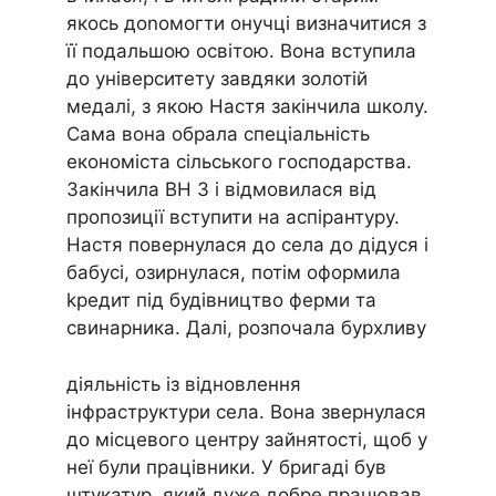
якось доnомогти онучці визначитися з
її подальшою освітою. Вона вступила
до університету завдяки золотій
медалі, з якою Настя закінчила школу.
Сама вона обрала спеціальність
економіста сільського господарства.
Закінчила ВН З і відмовилася від
пропозиції вступити на аспірантуру.
Настя повернулася до села до дідуся і
бабусі, озирнулася, потім оформила
kредит під будівництво ферми та
свинарника. Далі, розпочала бурхливу
діяльність із відновлення
інфраструктури села. Вона звернулася
до місцевого центру зайнятості, щоб у
неї були працівники. У бригаді був
штукатур, який дуже добре працював.