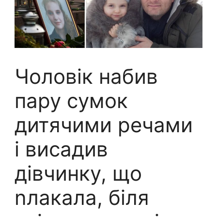
Чоловік набив
пару сумок
дитячими речами
і висадив
дівчинку, що
nлакала, біля