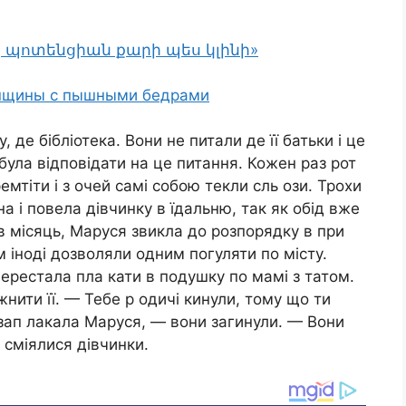
, պոտենցիան քարի պես կլինի»
енщины с пышными бедрами
, де бібліотека. Вони не питали де її батьки і це
була відповідати на це питання. Кожен раз рот
мтіти і з очей самі собою текли сль ози. Трохи
на і повела дівчинку в їдальню, так як обід вже
 місяць, Маруся звикла до розпорядку в при
їм іноді дозволяли одним погуляти по місту.
ерестала пла кати в подушку по мамі з татом.
нити її. — Тебе р одичі кинули, тому що ти
 зап лакала Маруся, — вони загинули. — Вони
 сміялися дівчинки.