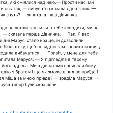
атка, які сміялися над нею.— Прости нас, ми
и ось так, — винувато сказала одна з них. —
як звуть? — запитала інша дівчинка.
да не хотіли так сильно тебе кривдити, ми не
и, — сказала перша дівчинка. — Так. Я вас
 дні Марусі стало краще, їй дозволили
в бібліотеку, щоб посидіти там і почитати книгу.
ходила вибачатися. — Привіт, у мене для тебе
питала Маруся. — Я підгледіла в твоєму
і його адреса. Ми з дівчатами написали йому
рагедію з братом і що як зможе швидше приїде і
ядя Міша за мною приїде? — зраділа Маруся. —
Маруся тепер були скрашени
, պոտենցիան քարի պես կլինի»