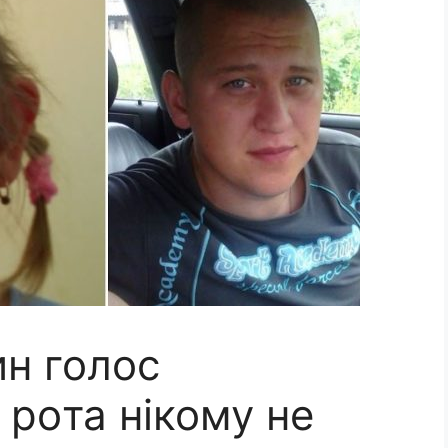
ин голос
 рoта нікому не