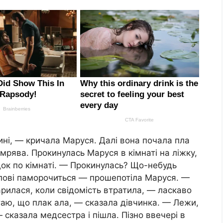
ині, — кричала Маруся. Далі вона почала пла
мрява. Прокинулась Маруся в кімнаті на ліжку,
сідок по кімнаті. — Прокинулась? Що-небудь
лові паморочиться — прошепотіла Маруся. —
арилася, коли свідомість втратила, — ласкаво
ятаю, що плак ала, — сказала дівчинка. — Лежи,
 сказала медсестра і пішла. Пізно ввечері в