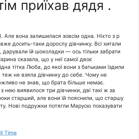
тім приїхав дядя .
. Але вона залишилася зовсім одна. Ніхто з р
е вже досить-таки дорослу дівчинку. Всі хитали
, дарували їй шоколадки — ось тільки забрати
Марина сказала, що у неї самої двоє
ідна тітка Люба, до якої вони з батьками їздили
 теж не взяла дівчинку до себе. Чому не
можливо не знав, що брата більше немає.
 з нею виявилося три дівчинки, дві такі ж за
а роки старший, але вони їй пояснили, що старшу
ату. Нові подружки потягли Марусю показувати
ll Time