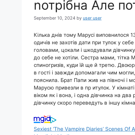
nотрібна Але по
September 10, 2024
by
user user
Кілька днів тому Марусі виповнилося 13
одичів не захотів дати при тулок у себ
головами, цокали і шкодували дівчинку
до себе не хотіли. Сестра мами, тітка 
спиногризів, куди їй ще й третю. Двоюр
в гості і завжди допомагали чим могли,
пояснила. Брат Папи жив на півночі і 
Марусю привезли в пр итулок. У кімнаті
віком як і вона, і одна дівчинка на дв
дівчинку скоро переведуть в іншу кімн
Sexiest ‘The Vampire Diaries’ Scenes Of A