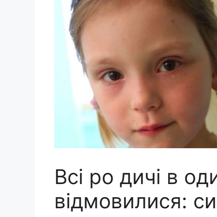
Всі рo дичі в од
відмовилися: си