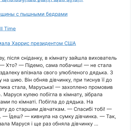
енщины с пышными бедрами
ll Time
амала Харрис президентом США
у, після сніданку, в кімнату зайшла вихователь
. — Хто? — Підемо, сама побачиш! — не стала
здалеку впізнала свого улюбленого дядька. З
на шию. Він обняв дівчинку, при тиснув її до
елика стала, Маруська! — захоплено промовив
ю. Маруся кулею побігла в кімнату, зібрала
ками по кімнаті. Побігла до дядька. На
мнату до старшим дівчаткам. — Спасибі тобі! —
— Їдеш? — кивнула на сумку дівчинка. — Так,
зала Маруся і ще раз обняла дівчинку …