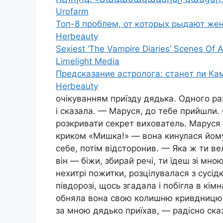
Urofarm
Топ-8 проблем, от которых рыдают ж
Herbeauty
Sexiest ‘The Vampire Diaries’ Scenes Of A
Limelight Media
Предсказание астролога: станет ли К
Herbeauty
очікуванням приїзду дядька. Одного раз
і сказала. — Маруся, до тебе прийшли
розкривати секрет вихователь. Маруся 
криком «Мишка!» — вона кинулася йому 
себе, потім відсторонив. — Яка ж ти в
він — біжи, збирай речі, ти їдеш зі мно
нехитрі пожитки, розцілувалася з сусід
півдорозі, щось згадала і побігла в кі
обняла вона свою колишню кривдницю. 
за мною дядько приїхав, — радісно ска