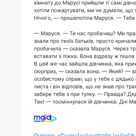
кімнату до Марусі прийшли ті самі дівч
хотіли пожартувати, ми не думали, що т
Нічого, — прошепотіла Маруся. — Тебе 
— Маруся. — Ти нас пробачиш? Ми прав
знали про твоїх батьків, просто кричал
пробачила — сказала Маруся. Через три
вставати з ліжка. Вона відразу ж пішла 
В цей же час зайшла дівчинка, яка при
сюрприз, — сказала вона. — Який? — за
особистому справі, що у тебе є дядько 
листа і він відповів, що не знав про т
забере тебе з при тулку. — Правда? Д
Так! — посміхнулася їй дівчинка. Дні 
Ուրոլոգ. «Շագանակագեղձը կանցնի