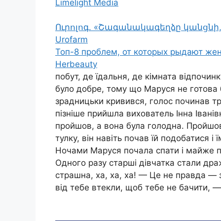
Limelight Media
Ուրոլոգ. «Շագանակագեղձը կանցնի
Urofarm
Топ-8 проблем, от которых рыдают ж
Herbeauty
побут, де їдальня, де кімната відпочинку
було добре, тому що Маруся не готова 
зрадницьки кривився, голос починав тре
пізніше прийшла вихователь Інна Іванів
пройшов, а вона була голодна. Пройшов
тулку, він навіть почав їй подобатися і 
Ночами Маруся почала спати і майже п
Одного разу старші дівчатка стали драж
страшна, ха, ха, ха! — Це не правда —
від тебе втекли, щоб тебе не бачити, —