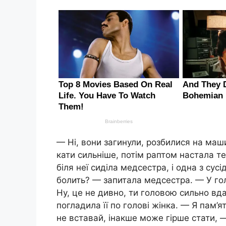
— Ні, вони загинули, розбилися на маш
кати сильніше, потім раптом настала те
біля неї сиділа медсестра, і одна з су
болить? — запитала медсестра. — У го
Ну, це не дивно, ти головою сильно вд
погладила її по голові жінка. — Я пам’
не вставай, інакше може гірше стати, —