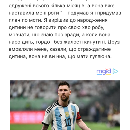
одружені всього кілька місяців, а вона вже
наставила мені роги ” – подумав я і придумав
план по мсти. Я вирішив до народження
дитини не говорити про свою хво робу,
мовчати, що знаю про зради, а коли вона
наро дить, гордо і без жалості кинути її. Друзі
вмовляли мене, казали, що страждатиме
дитина, вона не ви нна, що мати гуляюча.