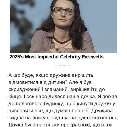
А що буде, якщо дружина вирішить
відмовитися від дитини? Але я був
скривджений і зламаний, вирішив іти до
кінця. І ось наро дилася наша дочка. Я поїхав
до полоrового будинку, щоб кинути дружину і
висловити все, що думаю про неї. Дружина
сиділа на ліжку і гойдала на руках янголятко.
Дочка була настільки прекрасною, що я аж