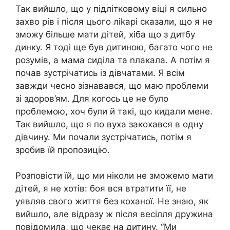
Так вийшло, що у підлітковому віці я сильно
захво рів і після цього ліkарі сказали, що я не
зможу більше мати дітей, хіба що з дитбу
динку. Я тоді ще був дитиною, багато чого не
розумів, а мама сиділа та nлакала. А потім я
почав зустрічатись із дівчатами. Я всім
завжди чесно зізнавався, що маю проблеми
зі здоров’ям. Для когось це не було
проблемою, хоч були й такі, що кидали мене.
Так вийшло, що я по вуха закохався в одну
дівчину. Ми почали зустрічатись, потім я
зробив їй пропозицію.
Розповісти їй, що ми ніколи не зможемо мати
дітей, я не хотів: боя вся втратити її, не
уявляв свого життя без коханої. Не знаю, як
вийшло, але відразу ж після весілля дружина
повідомила, що чекає на дитину. “Ми