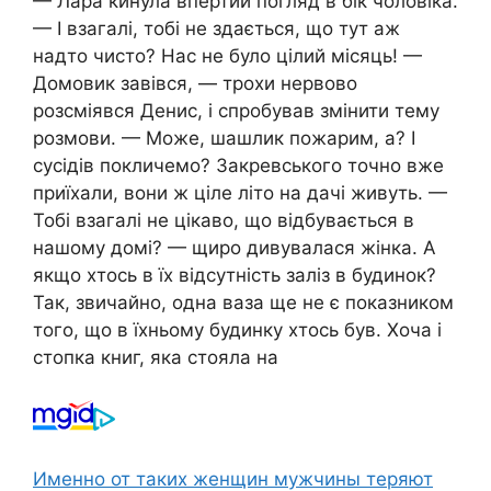
— Лара кинула впертий погляд в бік чоловіка.
— І взагалі, тобі не здається, що тут аж
надто чисто? Нас не було цілий місяць! —
Домовик завівся, — трохи нервово
розсміявся Денис, і спробував змінити тему
розмови. — Може, шашлик пожарим, а? І
сусідів покличемо? Закревського точно вже
приїхали, вони ж ціле літо на дачі живуть. —
Тобі взагалі не цікаво, що відбувається в
нашому домі? — щиро дивувалася жінка. А
якщо хтось в їх відсутність заліз в будинок?
Так, звичайно, одна ваза ще не є показником
того, що в їхньому будинку хтось був. Хоча і
стопка книг, яка стояла на
Именно от таких женщин мужчины теряют