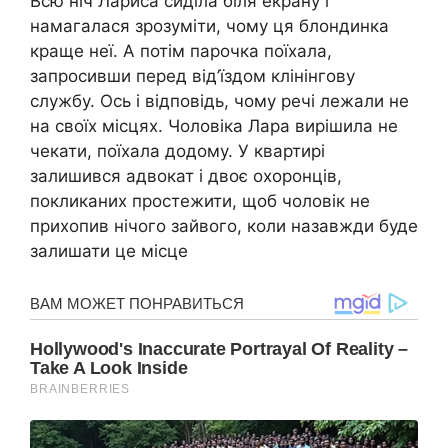
Всю ніч Лариса сиділа біля екрану і
намагалася зрозуміти, чому ця блондинка
краще неї. А потім парочка поїхала,
запросивши перед від’їздом клінінгову
службу. Ось і відповідь, чому речі лежали не
на своїх місцях. Чоловіка Лара вирішила не
чекати, поїхала додому. У квартирі
залишився адвокат і двоє охоронців,
покликаних простежити, щоб чоловік не
прихопив нічого зайвого, коли назавжди буде
залишати це місце