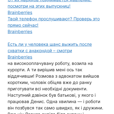
посмотри на этих выпускниц!
Brainberries
Твой телефон прослушивают? Проверь это
прямо сейчас!
Brainberries
Есть ли у человека шанс выжить после
схватки с анакондой – смотри
Brainberries
на високооплачувану роботу, возила на
курорти. А ти вирішив мені ось так
віддячивши! Розмова з адвокатом вийшов
коротким, чоловік обіцяв вже до ранку
приготувати всі необхідні документи.
Наступний дзвінок був батькові, у якого і
працював Денис. Одна хвилина — і роботи
він позбувся так само швидко, як і дружини.