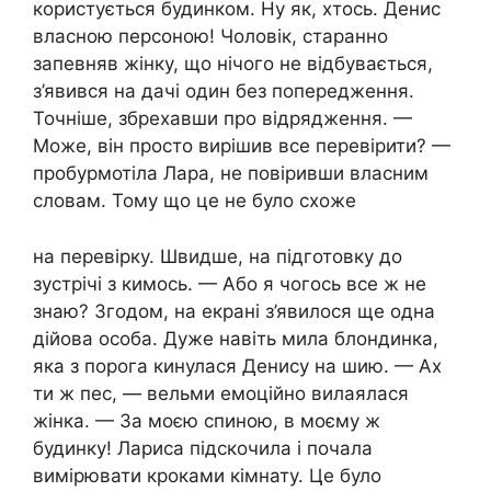
користується будинком. Ну як, хтось. Денис
власною персоною! Чоловік, старанно
запевняв жінку, що нічого не відбувається,
з’явився на дачі один без попередження.
Точніше, збрехавши про відрядження. —
Може, він просто вирішив все перевірити? —
пробурмотіла Лара, не повіривши власним
словам. Тому що це не було схоже
на перевірку. Швидше, на підготовку до
зустрічі з кимось. — Або я чогось все ж не
знаю? Згодом, на екрані з’явилося ще одна
дійова особа. Дуже навіть мила блондинка,
яка з порога кинулася Денису на шию. — Ах
ти ж пес, — вельми емоційно вилаялася
жінка. — За моєю спиною, в моєму ж
будинку! Лариса підскочила і почала
вимірювати кроками кімнату. Це було