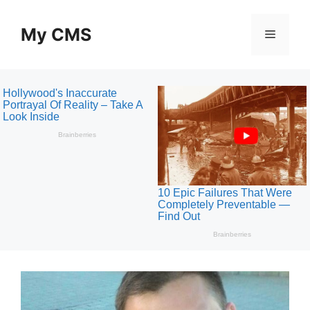
Skip
to
My CMS
Menu
content