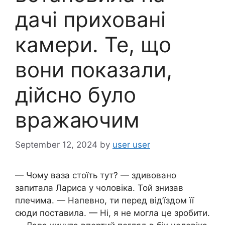
дачі приховані
камери. Те, що
вони показали,
дійсно було
вражаючим
September 12, 2024
by
user user
— Чому ваза стоїть тут? — здивовано
запитала Лариса у чоловіка. Той знизав
плечима. — Напевно, ти перед від’їздом її
сюди поставила. — Ні, я не могла це зробити.