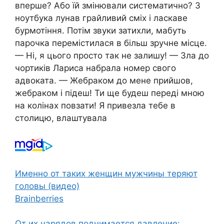
вперше? Або їй змінювали систематично? З
ноутбука лунав грайливий сміх і ласкаве
бурмотіння. Потім звуки затихли, мабуть
парочка перемістилася в більш зручне місце.
— Ні, я цього просто так не залишу! — Зла до
чортиків Лариса набрала номер свого
адвоката. — Жебраком до мене прийшов,
жебраком і підеш! Ти ще будеш переді мною
на колінах повзати! Я привезла тебе в
столицю, влаштувала
Именно от таких женщин мужчины теряют
головы (видео)
Brainberries
От их нарядов поднимается давление: