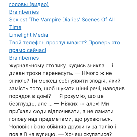
головы (видео)
Brainberries
Sexiest ‘The Vampire Diaries’ Scenes Of All
Time
Limelight Media
Твой телефон прослушивают? Проверь это
прямо сейчас!
Brainberries
журнальному столику, кудись зникла … і
диван трохи перенесуть. — Нічого ж не
зникло? Ти можеш собі уявити злодія, який
замість того, щоб шукати цінні речі, наводив
порядок в домі? — Я розумію, що це
безглуздо, але … — Ніяких «» але»! Ми
приїхали сюди відпочивати, а не ламати
голову над предметами, що рухаються.
Чоловік ніжно обійняв дружину за талію і
повів її на вулицю. — Хочеш скупатися?