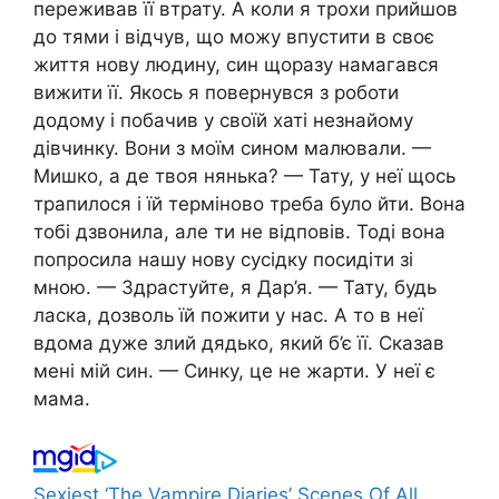
переживав її втрату. А коли я трохи прийшов
до тями і відчув, що можу впустити в своє
життя нову людину, син щоразу намагався
вижити її. Якось я повернувся з роботи
додому і побачив у своїй хаті незнайому
дівчинку. Вони з моїм сином малювали. —
Мишко, а де твоя нянька? — Тату, у неї щось
трапилося і їй терміново треба було йти. Вона
тобі дзвонила, але ти не відповів. Тоді вона
попросила нашу нову сусідку посидіти зі
мною. — Здрастуйте, я Дар’я. — Тату, будь
ласка, дозволь їй пожити у нас. А то в неї
вдома дуже злий дядько, який б’є її. Сказав
мені мій син. — Синку, це не жарти. У неї є
мама.
Sexiest ‘The Vampire Diaries’ Scenes Of All