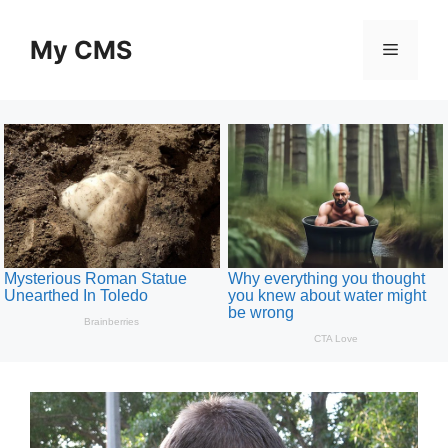
Skip
to
My CMS
Menu
content