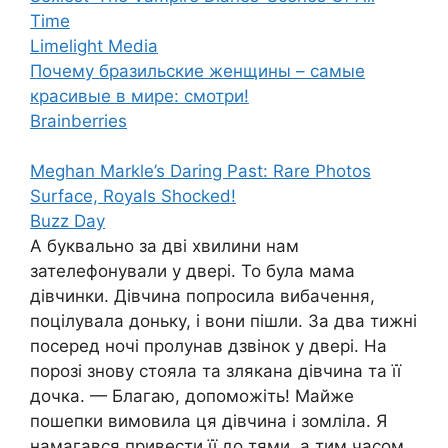
Time
Limelight Media
Почему бразильские женщины – самые
красивые в мире: смотри!
Brainberries
Meghan Markle’s Daring Past: Rare Photos
Surface, Royals Shocked!
Buzz Day
А буквально за дві хвилини нам
зателефонували у двері. То була мама
дівчинки. Дівчина попросила вибачення,
поцілувала доньку, і вони пішли. За два тижні
посеред ночі пролунав дзвінок у двері. На
порозі знову стояла та злякана дівчина та її
дочка. — Благаю, допоможіть! Майже
пошепки вимовила ця дівчина і зомліла. Я
намагався привести її до тями, а тим часом