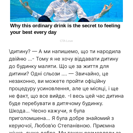
\дитину? — А ми напишемо, що ти народила
двійню …- Тому я не хочу віддавати дитину
до будинку маляти. Що це за життя для
дитини? Одні сльози …. — Звичайно, це
незаконно, ви можете пройти офіційну
процедуру усиновлення, але це місяці, і ще
не факт, що все вийде. -І весь цей час дитина
буде перебувати в дитячому будинку.
Шкода… Чесно кажучи, я була
приголомшена… Я була добре знайомий з
керуючої, Любов’ю Степанівною. Приємна
жінка, дуже добра. Ми також розмовляли за