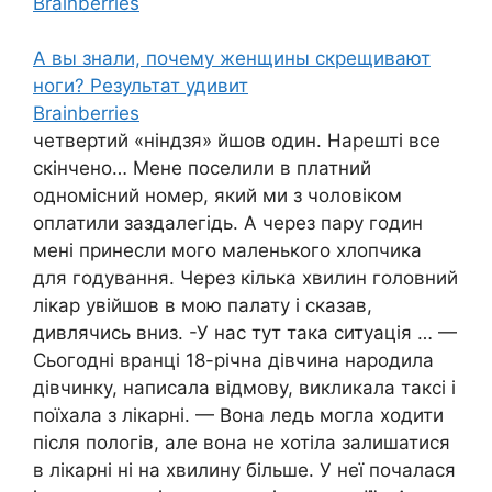
Brainberries
А вы знали, почему женщины скрещивают
ноги? Результат удивит
Brainberries
четвертий «ніндзя» йшов один. Нарешті все
скінчено… Мене поселили в платний
одномісний номер, який ми з чоловіком
оплатили заздалегідь. А через пару годин
мені принесли мого маленького хлопчика
для годування. Через кілька хвилин головний
лікар увійшов в мою палату і сказав,
дивлячись вниз. -У нас тут така ситуація … —
Сьогодні вранці 18-річна дівчина народила
дівчинку, написала відмову, викликала таксі і
поїхала з лікарні. — Вона ледь могла ходити
після пологів, але вона не хотіла залишатися
в лікарні ні на хвилину більше. У неї почалася