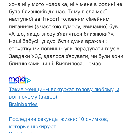
хоча ні у мого чоловіка, ні у мене в родині не
було близнюків до нас. Тому після моєї
наступної вагітності головним сімейним
питанням (з часткою гумору, звичайно) був:
«А що, якщо знову з’являться близнюки?».
Наші бабусі і дідусі були дуже вражені:
спочатку ми повинні були порадувати їх усіх.
Завдяки УЗД вдалося з’ясувати, чи були вони
близнюками чи ні. Виявилося, немає:
Такие женщины вскружат голову любому, и
вот почему (видео)
Brainberries
Последние секунды жизни: 10 снимков,
которые шокируют