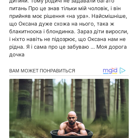
дитини. Тому родичі не задавали багато
питань Про це знав тільки мій чоловік, і він
прийняв моє рішення «на ура». Найсмішніше,
що Оксана дуже схожа на нього, така ж
блакитноока і блондинка. Зараз діти виросли,
і ніхто навіть не підозрює, що Оксана нам не
рідна. Я і сама про це забуваю … Моя дорога
дочка