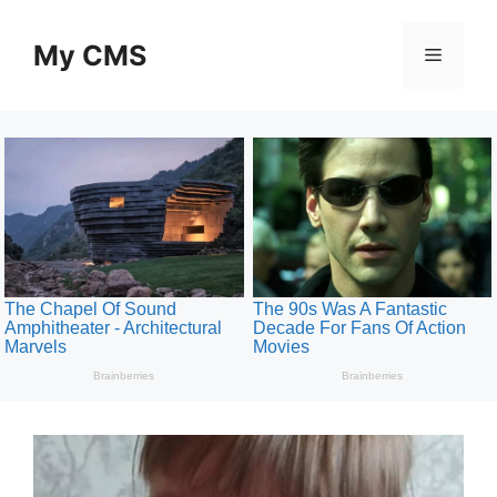
Skip
to
My CMS
Menu
content