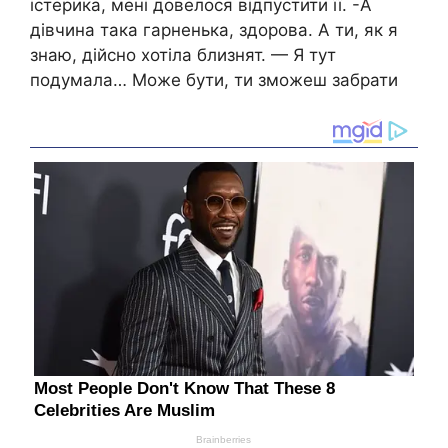
істерика, мені довелося відпустити її. -А
дівчина така гарненька, здорова. А ти, як я
знаю, дійсно хотіла близнят. — Я тут
подумала… Може бути, ти зможеш забрати