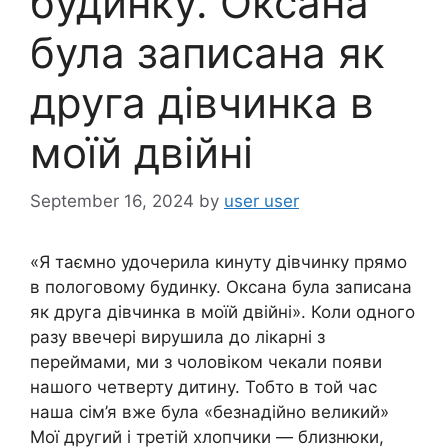
будинку. Оксана
була записана як
друга дівчинка в
моїй двійні
September 16, 2024
by
user user
«Я таємно удочерила кинуту дівчинку прямо
в пологовому будинку. Оксана була записана
як друга дівчинка в моїй двійні». Коли одного
разу ввечері вирушила до лікарні з
переймами, ми з чоловіком чекали появи
нашого четверту дитину. Тобто в той час
наша сім’я вже була «безнадійно великий»
Мої другий і третій хлопчики — близнюки,