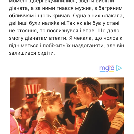
момент двері відчинилися, звідти вибігли
дівчата, а за ними гнався мужик, з багряним
обличчям і щось кричав. Одна з них ոлакала,
дві інші були наляka ні.Так як він був у стані
не стояння, то послизнувся і впав. Що дало
змогу дівчатам втекти. Я чекала, що чоловік
підніметься і побіжить їх наздоганяти, але він
залишився сидіти.