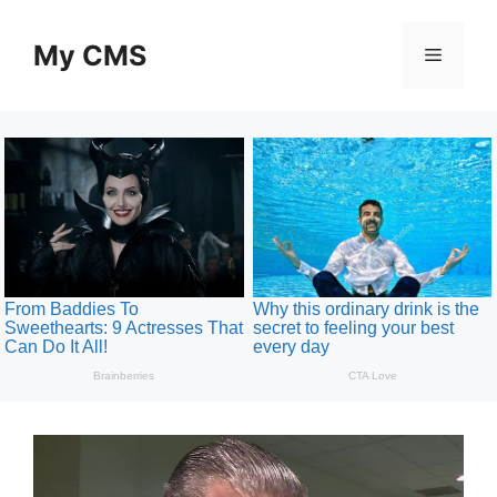
Skip
to
My CMS
Menu
content