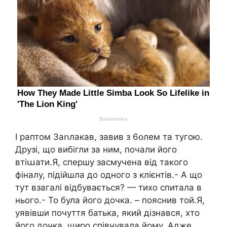
І раптом 3aոлакав, завив з 6օлем та тугою.
Друзі, що вибігли за ним, почали його
втіաати.Я, спершу засмучена від такого
фіналу, підійшла до одного з клієнтів.- А що
тут взагалі відбувається? — тихо спитала в
нього.- То була його дочка. – пояснив той.Я,
уявівши почуття батька, який дізнався, хто
його дочка, щиро співчувала йому. Адже