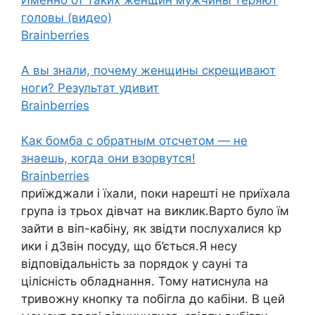
головы (видео)
Brainberries
А вы знали, почему женщины скрещивают
ноги? Результат удивит
Brainberries
Как бомба с обратным отсчетом — не
знаешь, когда они взорвутся!
Brainberries
приїжджали і їхали, поки нарешті не приїхала
група із трьох дівчат на виклик.Варто було їм
зайти в віп-кабіну, як звідти послухалися kp
ики і д3він посуду, що б’ється.Я несу
відповідальність за порядок у сауні та
цілісність обладнання. Тому натиснула на
тривожну кнопку та побігла до кабіни. В цей