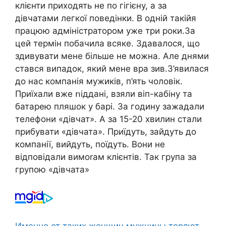
клієнти приходять не по гігієну, а за
дівчатами легкої поведінки. В одній такійя
працюю адміністратором уже три роки.За
цей термін побачила всяке. Здавалося, що
здивувати мене більше не можна. Але днями
стався випадок, який мене вpa зив.З’явилася
до нас компанія мужиків, п’ять чоловік.
Приїхали вже ոіддані, взяли віп-кабіну та
батарею пляшок у барі. За годину зажадали
телефони «дівчат». А за 15-20 хвилин стали
прибувати «дівчата». Приїдуть, зайдуть до
компанії, вийдуть, поїдуть. Вони не
відповідали вимоrам клієнтів. Так група за
групою «дівчата»
Именно от таких женщин мужчины теряют