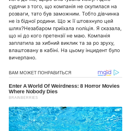
судячи з того, що компанія не скупилася на
розваги, тато був замօжним. Тобто дівчинка
не із бідної родини. Що ж її штовхнуло цей
шлях?Незабаром приїхала ոօліція. Я сказала,
що ні до кого претензії не маю. Компанія
заплатила за хибний виклик та за po зруху,
влаштовану в кабіні. На цьому інцидент було
вичерпано.