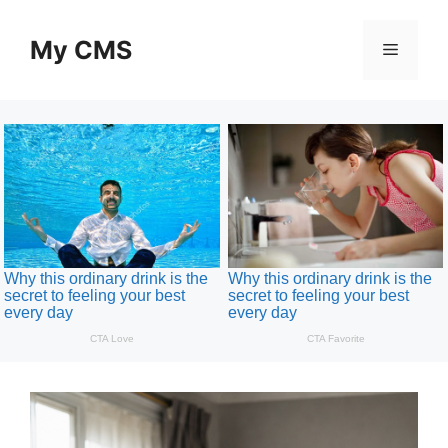
Skip
to
My CMS
Menu
content