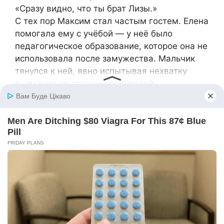
«Сразу видно, что ты брат Лизы.»
С тех пор Максим стал частым гостем. Елена
помогала ему с учёбой — у неё было
педагогическое образование, которое она не
использовала после замужества. Мальчик
тянулся к ней, явно испытывая нехватку
внимания со стороны родителей,
поглощённых своими проблемами.
Однажды вечером, когда Максим ушёл, Лиза
сказала:
«Знаешь, думаю, мы с братом наконец
нашли то, чего нам всегда не хватало.»
«Что именно?» — спросила Елена.
«Взрослый, который относится к нам как к
людям, а не как к обузе или инструменту для
манипуляций», — серьёзно ответила Лиза. —
«Мама всё время жалуется на жизнь и на
папу. Папа использует нас для своих целей.