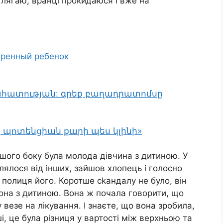
 лягаю, вранці прокидаюся і вже на
даренный ребенок
րահատության: գրեք բաղադրատոմսը
, պոտենցիան քարի պես կլինի»
іншого боку була молода дівчина з дитиною. У
ілялося від інших, зайшов хлопець і голосно
 полиця його. Коротше сkандалу не було, він
вона з дитиною. Вона ж почала говорити, що
 везе на лікування. І знаєте, що вона зробила,
і, це була різниця у вартості між верхньою та