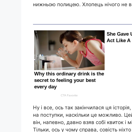
нижньою полицею. Хлопець нічого не вз
Ну і все, ось так закінчилася ця істор
на поступки, наскільки це можливо. Цей
він, напевно, давно взяв собі квиток і 
Тільки, ось у чому справа, совість ніхт