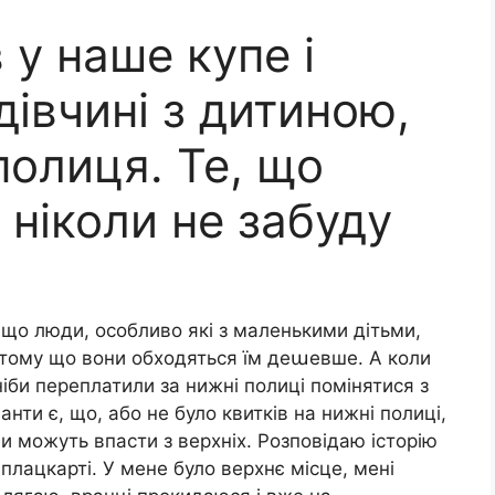
у наше купе і
дівчині з дитиною,
полиця. Те, що
 ніколи не забуду
х, що люди, особливо які з маленькими дітьми,
і, тому що вони обходяться їм деաевше. А коли
 ніби переплатили за нижні полиці помінятися з
нти є, що, або не було квитків на нижні полиці,
и можуть впасти з верхніх. Розповідаю історію
 плацкарті. У мене було верхнє місце, мені