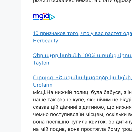
різниці особливо немає, я спати одразу
10 признаков того, что у вас растет о
Herbeauty
Ձեր աչքը կտեսնի 100% առանց վի
Tayton
Ուրոլոգ. «Շագանակագեղձը կանցնի
Urofarm
місці.На нижній полиці була бабуся, з 
наше так зване купе, яке нічим не відд
сказав цій дівчині з дитиною, що нижня
чемно поступився їй місцем, оскільки 
вона поспішно купила квиток, бо дитину
на мій подив, вона простягла йому rрош