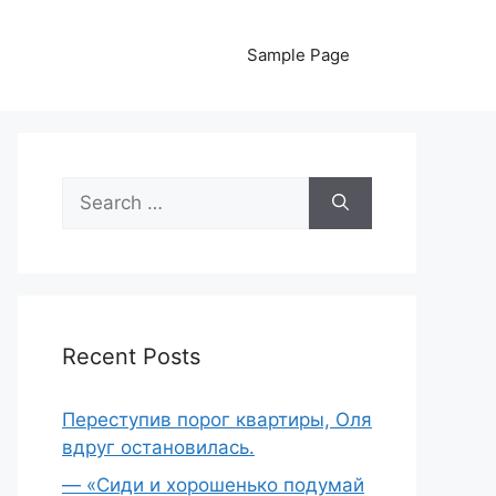
Sample Page
Search
for:
Recent Posts
Переступив порог квартиры, Оля
вдруг остановилась.
— «Сиди и хорошенько подумай