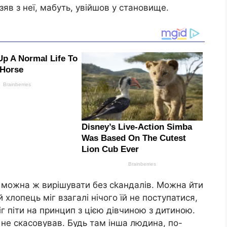
яв з неї, мабуть, увійшов у становище.
ія, можна ж вирішувати без сkандалів. Можна йти
 хлопець міг взагалі нічого їй не поступатися,
міг піти на принцип з цією дівчиною з дитиною.
о не скасовував. Будь там інша людина, по-