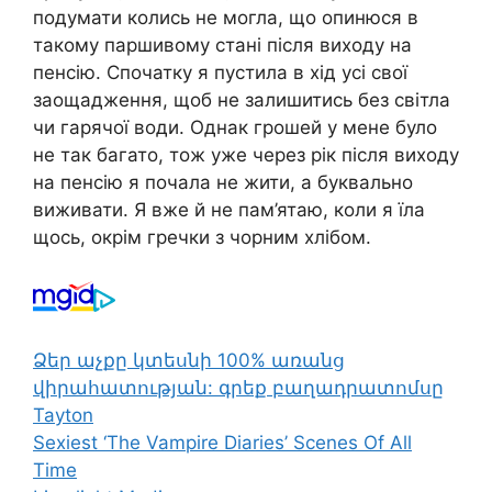
подумати колись не могла, що опинюся в
такому паршивому стані після виходу на
пенсію. Спочатку я пустила в хід усі свої
заощадження, щоб не залишитись без світла
чи гарячої води. Однак грошей у мене було
не так багато, тож уже через рік після виходу
на пенсію я почала не жити, а буквально
виживати. Я вже й не пам’ятаю, коли я їла
щось, окрім гречки з чорним хлібом.
Ձեր աչքը կտեսնի 100% առանց
վիրահատության: գրեք բաղադրատոմսը
Tayton
Sexiest ‘The Vampire Diaries’ Scenes Of All
Time