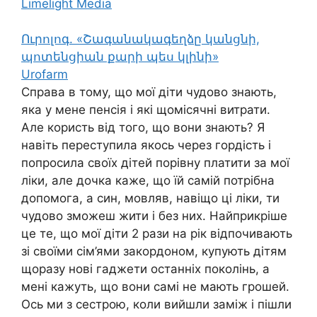
Limelight Media
Ուրոլոգ. «Շագանակագեղձը կանցնի,
պոտենցիան քարի պես կլինի»
Urofarm
Справа в тому, що мої діти чудово знають,
яка у мене пенсія і які щомісячні витрати.
Але користь від того, що вони знають? Я
навіть переступила якось через гордість і
попросила своїх дітей порівну платити за мої
ліки, але дочка каже, що їй самій потрібна
допомога, а син, мовляв, навіщо ці ліки, ти
чудово зможеш жити і без них. Найприкріше
це те, що мої діти 2 рази на рік відпочивають
зі своїми сім’ями закордоном, купують дітям
щоразу нові гаджети останніх поколінь, а
мені кажуть, що вони самі не мають грошей.
Ось ми з сестрою, коли вийшли заміж і пішли