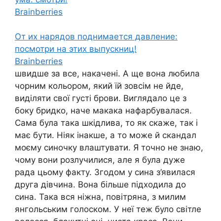
Brainberries
От их нарядов поднимается давление:
посмотри на этих выпускниц!
Brainberries
швидше за все, накачені. А ще вона любила
чорним кольором, який їй зовсім не йде,
виділяти свої густі брови. Виглядало це з
боку бридко, наче макака нафарбувалася.
Сама була така шкідлива, то як скаже, так і
має бути. Ніяк інакше, а то може й скандал
моєму синочку влаштувати. Я точно не знаю,
чому вони розлучилися, але я була дуже
рада цьому факту. Згодом у сина з’явилася
друга дівчина. Вона більше підходила до
сина. Така вся ніжна, повітряна, з милим
янгольським голоском. У неї теж було світле