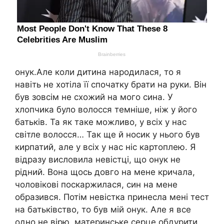
онук.Aле коли дитина народилася, то я
навіть не хотіла її спочатку брати на руки. Він
був зовсім не схожий на мого сина. У
хлопчика було волосся темніше, ніж у його
батьків. Та як таке можливо, у всіх у нас
світле волосся… Так ще й носик у нього був
кирпатий, але у всіх у нас ніс картоплею. Я
відразу висловила невістці, що онук не
рідний. Вона щось довго на мене кричала,
чоловікові поскаржилася, син на мене
образився. Потім невістка принесла мені тест
на батьківство, то був мій онук. Але я все
одно не вірю, материнське серце обдурити