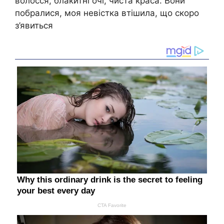
волосся, блакитні очі, чиста краса. Вони
побралися, моя невістка втішила, що скоро
з’явиться