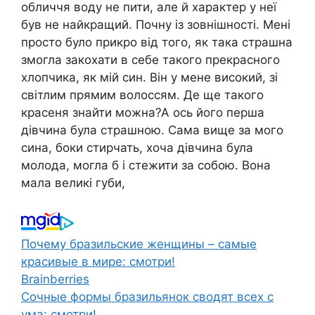
обличчя воду не пити, але й характер у неї
був не найкращий. Почну із зовнішності. Мені
просто було прикро від того, як така страшна
змогла закохати в себе такого прекрасного
хлопчика, як мій син. Він у мене високий, зі
світлим прямим волоссям. Де ще такого
красеня знайти можна?А ось його перша
дівчина була страшною. Сама вище за мого
сина, боки стирчать, хоча дівчина була
молода, могла б і стежити за собою. Вона
мала великі губи,
Почему бразильские женщины – самые
красивые в мире: смотри!
Brainberries
Сочные формы бразильянок сводят всех с
ума: смотри!