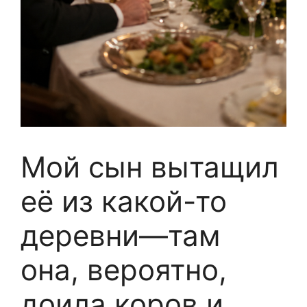
Мой сын вытащил
её из какой-то
деревни—там
она, вероятно,
доила коров и