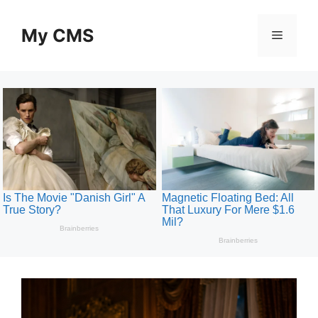
Skip
to
My CMS
Menu
content