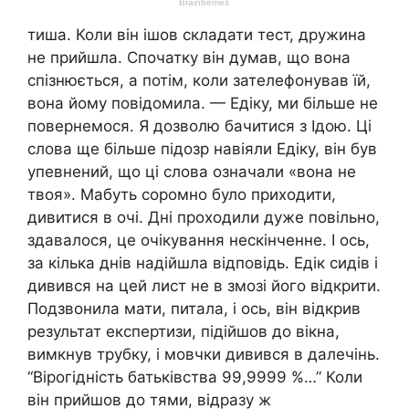
тиша. Коли він ішов складати тecт, дружина
не прийшла. Спочатку він думав, що вона
спізнюється, а потім, коли зателефонував їй,
вона йому повідомила. — Едіку, ми більше не
повернемося. Я дозволю бачитися з Ідою. Ці
слова ще більше підозр навіяли Едіку, він був
упевнений, що ці слова означали «вона не
твоя». Мабуть соромно було приходити,
дивитися в очі. Дні проходили дуже повільно,
здавалося, це очікування нескінченне. І ось,
за кілька днів надійшла відповідь. Едік сидів і
дивився на цей лист не в змозі його відкрити.
Подзвонила мати, питала, і ось, він відкрив
результат експертизи, підійшов до вікна,
вимкнув трубку, і мовчки дивився в далечінь.
“Вірогідність батьківства 99,9999 %…” Коли
він прийшов до тями, відразу ж