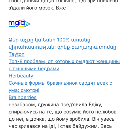
своєї доньки дедалі більше, підозри повільно
з’їдали його мозок. Вже
Ձեր աչքը կտեսնի 100% առանց
վիրահատության: գրեք բաղադրատոմսը
Tayton
Топ-8 проблем, от которых рыдают женщины
с пышными бедрами
Herbeauty
Сочные формы бразильянок сводят всех с
ума: смотри!
Brainberries
незабаром, дружина пред’явила Едіку,
спираючись на те, що розуміє його нелюбов
до неї, а дочка, що йому зробила. Він увесь
час зpивався на Іді, і став байдужим. Весь