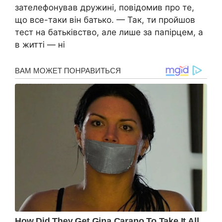
зателефонував дружині, повідомив про те,
що все-таки він батько. — Так, ти пройшов
тecт на батьківство, але лише за папірцем, а
в житті — ні