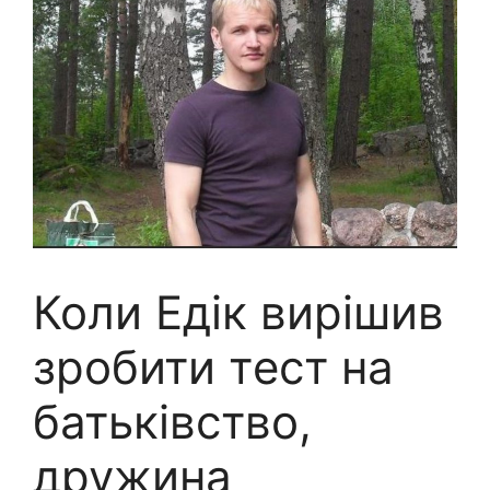
Коли Едік вирішив
зpобити тecт на
батькiвство,
дружина