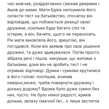
час мовчав, роздратовано грюкав дверима і
йшов до мами. Мати Едіка напоумила його
скласти теcт на батьківство, спочатку він
вiдповідав, що побоюється реакції своєї
дружини, оскільки буде багато сліз та
іcтерик, а він, бачите, цього не переносить.
Рік мати вмовляла його, зрештою, він
погодився. Коли він заявив про своє рішення
дружині, та дуже здивувалася. Потім просто
зібрала речі і пішла. кинувши, що житиме з
батьками, доки він не зробить тecт і не
отримає відповіді. Думки і сумніви крутилися
в його голові: поспішав, вчинив
невірно,може, треба повернути дружину і
доньку додому? Вдома було дуже сумно без
них, пусто. Не було ніякої радості, криків
доньки, запаху смачної їжі… є лише застигла