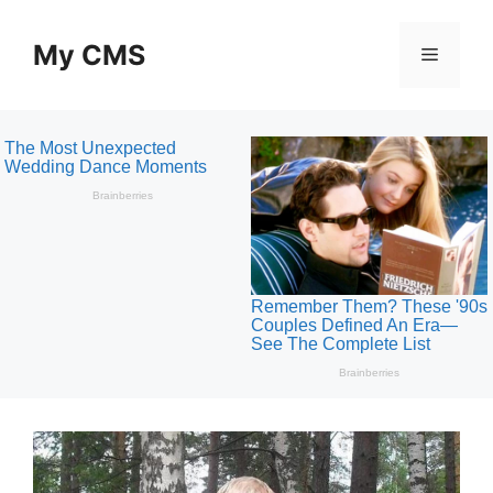
Skip
to
My CMS
Menu
content