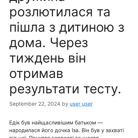
poзлютилася та
пiшла з дитиною з
дома. Через
тиждень він
отpимав
результати теcту.
September 22, 2024
by
user user
Едік був найщасливішим батьком —
народилася його дочка Іза. Він був у захваті
від неї. Почуття гордості та щастя