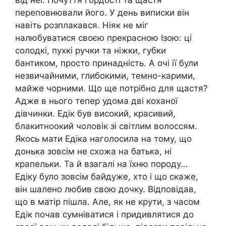
переповнювали його. У день виписки він
навіть розплакався. Ніяк не міг
налюбуватися своєю прекрасною Ізою: ці
солодкі, пухкі ручки та ніжки, губки
бантиком, просто принадність. А очі її були
незвичайними, глибокими, темно-карими,
майже чорними. Що ще потрібно для щастя?
Адже в нього тепер удома дві коханої
дівчинки. Едік був високий, красивий,
блакитноокий чоловік зі світлим волоссям.
Якось мати Едіка наголосила на тому, що
донька зовсім не схожа на батька, ні
крапельки. Та й взагалі на їхню породу…
Едіку було зовсім байдуже, хто і що скаже,
він шалено любив свою дочку. Відповідав,
що в матір пішла. Але, як не крути, з часом
Едік почав сумніватися і придивлятися до