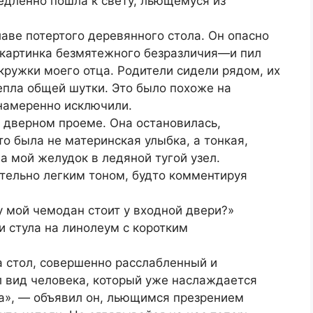
едленно пошла к свету, льющемуся из
аве потертого деревянного стола. Он опасно
 картинка безмятежного безразличия—и пил
кружки моего отца. Родители сидели рядом, их
епла общей шутки. Это было похоже на
 намеренно исключили.
 дверном проеме. Она остановилась,
то была не материнская улыбка, а тонкая,
а мой желудок в ледяной тугой узел.
ительно легким тоном, будто комментируя
 мой чемодан стоит у входной двери?»
 стула на линолеум с коротким
на стол, совершенно расслабленный и
л вид человека, который уже наслаждается
на», — объявил он, льющимся презрением