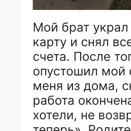
Мой брат украл
карту и снял вс
счета. После то
опустошил мой 
меня из дома, с
работа окончена
хотели, не возв
теперь». Родит