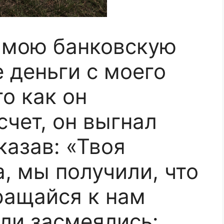
 мою банковскую
е деньги с моего
го как он
счет, он выгнал
казав: «Твоя
, мы получили, что
ращайся к нам
ели засмеялись: