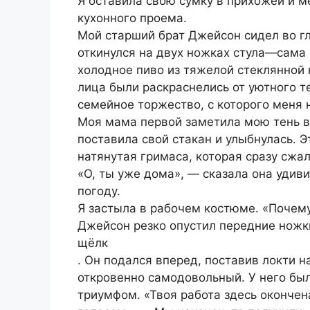
Я оставила свою сумку в прихожей и м
кухонного проема.
Мой старший брат Джейсон сидел во гл
откинулся на двух ножках стула—сама
холодное пиво из тяжелой стеклянной 
лица были раскраснелись от уютного т
семейное торжество, с которого меня
Моя мама первой заметила мою тень в
поставила свой стакан и улыбнулась. Э
натянутая гримаса, которая сразу сжал
«О, ты уже дома», — сказала она удив
погоду.
Я застыла в рабочем костюме. «Почему
Джейсон резко опустил передние ножки
щёлк
. Он подался вперед, поставив локти 
откровенно самодовольный. У него бы
триумфом. «Твоя работа здесь оконче