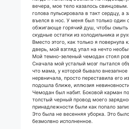
вечера, мое тело казалось свинцовым.
голова пульсировала в такт сердцу, а 
въелся в нос. У меня был только один
обжигающе горячий душ, чтобы смыть с
скудные остатки из холодильника и ру
Вместо этого, как только я повернула
дверь, мой взгляд упал на нечто необы
Мой темно-зеленый чемодан стоял ров
Сначала мой усталый мозг пытался объ
что мама, у которой бывало внезапное
нервничала, просто переставила его из
подошла ближе, иллюзия невиновности 
Чемодан был набит. Боковой карман по
толстый черный провод моего зарядног
принадлежности были как попало запи
Это была не весенняя уборка. Это был
безмолвно исполненное.