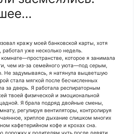
ошее…
изовал кражу моей банковской карты, хотя
, работал уже несколько недель.
ой комнате—пространстве, которое я занимала
ти, чем из-за семейного уюта—под серым,
. Не задумываясь, я натянула выцветшую
рой стала мягкой после бесчисленных
а за дверь. Я работала респираторным
ей твоей физической и эмоциональной
щадной. Я брала подряд двойные смены,
мнату, регулируя вентиляторы, контролируя
тчаянное, хриплое дыхание слишком многих
ном кафетерийном кофе и крохах сна.
ю дорожку к родителям чуть после девяти