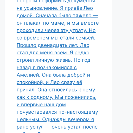
попросил оформить документы
на усыновление. Я привёз Лео
домой. Сначала было тяжело —
он плакал по маме, и мы вместе
проходили через эту утрату. Но
со временем мы стали семьёй.
Прошло двенадцать лет. Лео
стал для меня всем. Я редко
строил личную жизнь. Но год
назад я познакомился с
Амелией. Она была доброй и
спокойной, и Лео сразу её
принял. Она относилась к нему
как к родному. Мы поженились,
и впервые наш дом
почувствовался по-настоящему
цельным. Однажды вечером я
рано уснул — очень устал после