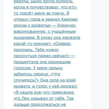
работы. Было почти полночь,
когда я почувствовал, что кто-
то трясёт меня за плечо. Я
открыл глаза и увидел Амелию
рядом с кроватью — бледную,
взволнованную, с учащённым
дыханием. В руках она держала
какой-то предмет. «Оливер,
проснись. Тебе нужно
проснуться прямо сейчас!» —
прошептала она дрожащим
голосом. У меня сильно
забилось сердце. «Что
случилось?» Она села на край
кровати, и голос у неё дрожал:
«Я нашла кое-что тревожное,
что Лео скрывал от тебя. Так
дальше продолжаться не