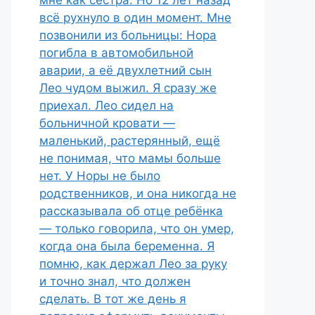
мне как сестра. Но 12 лет назад
всё рухнуло в один момент. Мне
позвонили из больницы: Нора
погибла в автомобильной
аварии, а её двухлетний сын
Лео чудом выжил. Я сразу же
приехал. Лео сидел на
больничной кровати —
маленький, растерянный, ещё
не понимая, что мамы больше
нет. У Норы не было
родственников, и она никогда не
рассказывала об отце ребёнка
— только говорила, что он умер,
когда она была беременна. Я
помню, как держал Лео за руку
и точно знал, что должен
сделать. В тот же день я