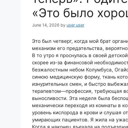
«Это было хор
June 14, 2026
by
user user
Это был четверг, когда мой брат орган
механизм его предательства, вероятно
В то утро я проснулась в своей детск
скорее из-за финансовой необходимос
безжалостным небом Колумбуса, Огайо
синюю медицинскую форму, ткань кото
изнурительных смен, и быстро выбежал
терапевтом—профессия, требующая вс
выносливости. Эта неделя была беспо
механически переходя из комнаты в ко
уровень кислорода в крови и слушая о
умирающих пациентов. Я жила на ужас
Когда я наконец въехала на подъездну