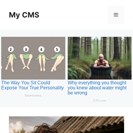
Skip
to
My CMS
Menu
content