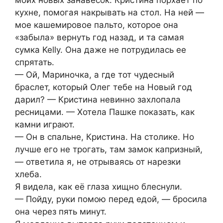
моих новых занавесок. Кристина порхает по
кухне, помогая накрывать на стол. На ней —
мое кашемировое пальто, которое она
«забыла» вернуть год назад, и та самая
сумка Kelly. Она даже не потрудилась ее
спрятать.
— Ой, Мариночка, а где тот чудесный
браслет, который Олег тебе на Новый год
дарил? — Кристина невинно захлопала
ресницами. — Хотела Пашке показать, как
камни играют.
— Он в спальне, Кристина. На столике. Но
лучше его не трогать, там замок капризный,
— ответила я, не отрываясь от нарезки
хлеба.
Я видела, как её глаза хищно блеснули.
— Пойду, руки помою перед едой, — бросила
она через пять минут.