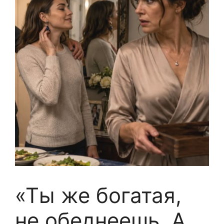
«Ты же богатая,
не обеднеешь. А