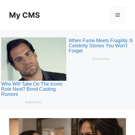
Skip
to
My CMS
Menu
content