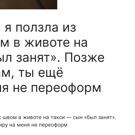
 я ползла из
м в животе на
ыл занят». Позже
ам, ты ещё
ня не переоформ
с швом в животе на такси — сын «был занят».
иру на меня не переоформ