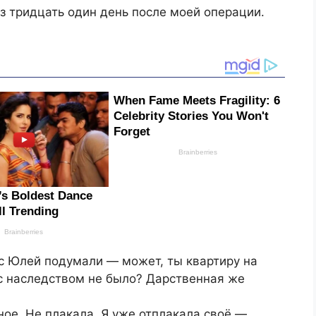
з тридцать один день после моей операции.
 с Юлей подумали — может, ты квартиру на
с наследством не было? Дарственная же
ное. Не плакала. Я уже отплакала своё —