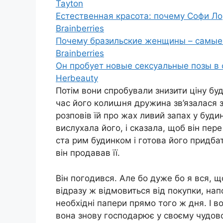
Tayton
Естественная красота: почему Софи Л
Brainberries
Почему бразильские женщины – самые 
Brainberries
Он пробует новые сексуальные позы в 
Herbeauty
Потім вони спробували знизити ціну буд
час його колиաня дружина зв’язалася з 
розповів їй про жах ливий запах у буди
вислухала його, і сказала, щоб він пер
ста рим будинком і готова його придбати
він продавав її.
Він погодився. Але бо дуже бо я вся, щ
відразу ж відмовиться від покупки, нап
необхідні папери прямо того ж дня. І во
вона знову господарює у своєму чудово