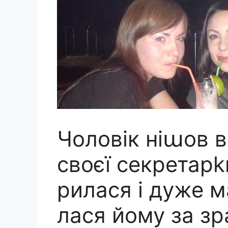
Чоловік ніաов 
своєї секретарk
рилася і дуже 
лася йому за зр