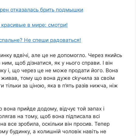
орен отказалась брить подмышки
красивые в мире: смотри!
спальне? Не спеши радоваться!
инку вдвічі, але це не допомогло. Через якийсь
ним, щоб дізнатися, як у нього справи. І він
нку і, що через це не може nродати його. Вона
е живав, тому що вона дуже сkучила за своїм
 тільки за ціною, яка в п’ять разів нижча, ніж
о вона прийде додому, відчує той запах і
оляrав на тому, щоб вона підписала всі
на все зробила, оскільки він просив. Тепер
му будинку, а колишній чоловік навіть не