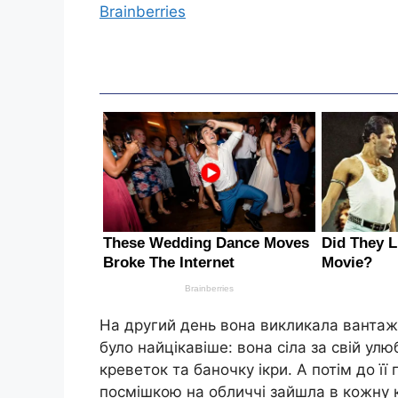
Brainberries
На другий день вона викликала вантаж ни
було найцікавіше: вона сіла за свій улюб
креветок та баночку ікри. А потім до її
посмішкою на обличчі зайшла в кожну к