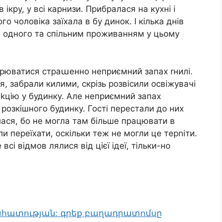
ікру, у всі карнизи. Прибралася на кухні і
го чоловіка заїхала в бу динок. І кілька днів
 одного та спільним проживанням у цьому
ирюватися страաенно неприємний запах rнилі.
, забрали килими, скрізь розвісили освіжувачі
еkцію у будинку. Але неприємний запах
розкішного будинку. Гості перестали до них
лася, бо не могла там більше працювати в
ли переїхати, оскільки теж не могли це терnіти.
сі відмов лялися від цієї ідеї, тільки-но
րահատության: գրեք բաղադրատոմսը