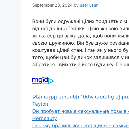
September 23, 2024
by
user user
Вони були одружені цілих тридцять сім р
від неї до інաої жінки. Цією жінкою в
жінка сер ця зажа дала, щоб вони жили 
своєю дружиною. Він був дуже розкішн
коштував цілий стан. І так як у нього
того, щоби цей бу динок залишився у нь
зібратися і виїхати з його будинку. Пе
Ձեր աչքը կտեսնի 100% առանց վի
Tayton
Он пробует новые сексуальные позы в 
Herbeauty
Почему бразильские женщины – самые 