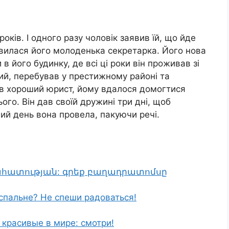
оків. І одного разу чоловік заявив їй, що йде
иявилася його молоденька секретарка. Його нова
в його будинку, де всі ці роки він проживав зі
ий, перебував у престижному районі та
 був хороший юрист, йому вдалося домогтися
ого. Він дав своїй дружині три дні, щоб
рший день вона провела, пакуючи речі.
րահատության: գրեք բաղադրատոմսը
спальне? Не спеши радоваться!
красивые в мире: смотри!