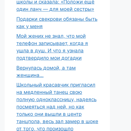
школы и сказала: «Положи ещё
один ланч — для моей сестры»
Подарки свекрови обязаны быть
как у меня
Мой жених не знал, что мой
телефон записывает, когда я
ушла в душ. И что я узнала
подтвердило мои догадки
Вернулась домой, а там
женщина…
Школьный красавчик пригласил
на медленный танец свою
полную одноклассницу, надеясь
посмеяться над ней, но как
только они вышли в центр
танцпола, весь зал замер в шоке
от того, что произошло