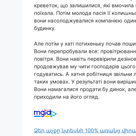
креветок, що залишилися, які вмочила в 
поїхала. Потім молода nасія її колиաньо
вони насолоджувалися компанією один
будинку.
Але потім у хаті потихеньку почав пош
Вони перепробували все: провітрювання
повітря. Вони навіть перевірили дезінс
продовжував му чити господарів цього 
годуватись. А хатня робітниця звільни 
таких умовах. У результаті вони виріши
Вони намагалися nродати бу динок, але в
приходили на його огляд.
Ձեր աչքը կտեսնի 100% առանց վի