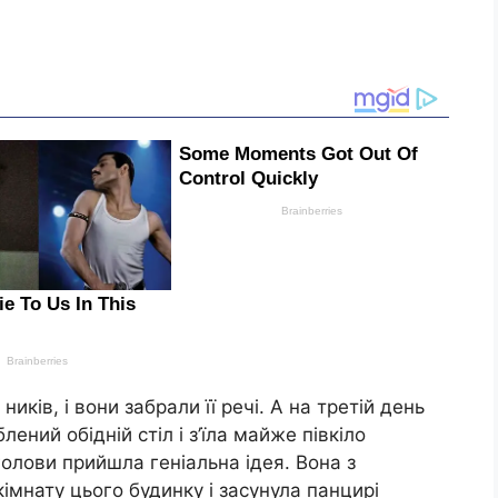
ків, і вони забрали її речі. А на третій день
лений обідній стіл і з’їла майже півкіло
 голови прийшла геніальна ідея. Вона з
імнату цього будинку і засунула панцирі