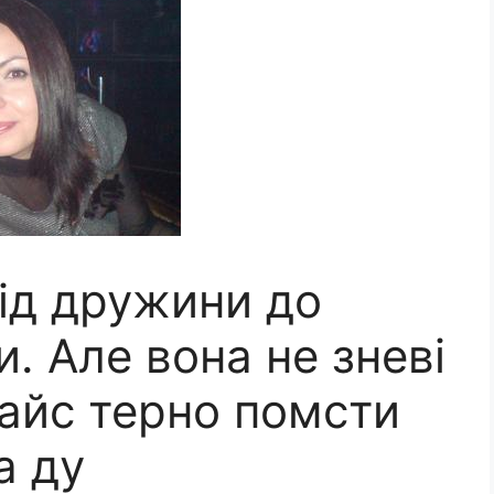
від дружини до
и. Але вона не зневі
майс терно помсти
а ду