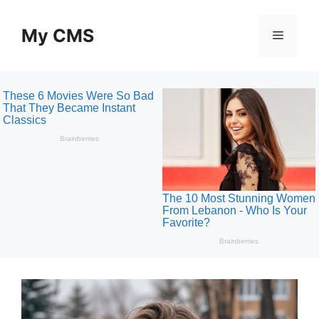
Skip
to
My CMS
Menu
content