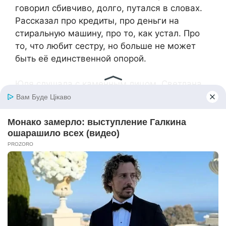
говорил сбивчиво, долго, путался в словах.
Рассказал про кредиты, про деньги на
стиральную машину, про то, как устал. Про
то, что любит сестру, но больше не может
быть её единственной опорой.
Юля слушала с каменным лицом. Светлана
Ивановна плакала в платочек. Николай
Петрович нахмурился ещё сильнее.
— То есть вы меня бросаете, — сказала Юля,
когда Миша замолчал. — Все. Дружно.
— Не бросаем, — Наташа впервые подала
голос. — Просто перестаём решать за тебя
все проблемы в твоей жизни.