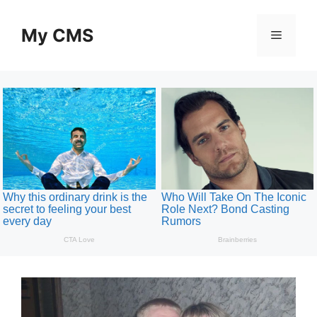
Skip
to
My CMS
Menu
content