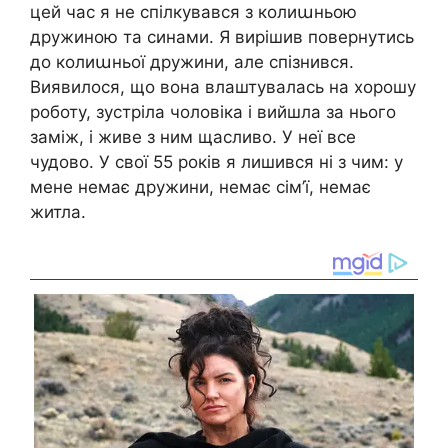
цей час я не спілкувався з колиաньою
дружиною та синами. Я вирішив повернутись
до колиաньої дружини, але спізнився.
Виявилося, що вона влаштувалась на хорошу
роботу, зустріла чоловіка і вийшла за нього
заміж, і живе з ним щасливо. У неї все
чудово. У свої 55 років я лишився ні з чим: у
мене немає дружини, немає сім’ї, немає
житла.