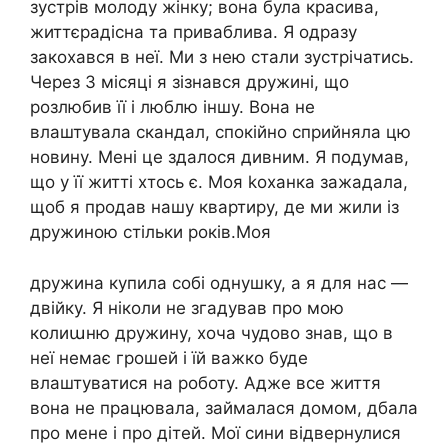
зустрів молоду жінку; вона була красива,
життєрадісна та приваблива. Я одразу
закохався в неї. Ми з нею стали зустрічатись.
Через 3 місяці я зізнався дружині, що
розлюбив її і люблю іншу. Вона не
влаштувала скандал, спокійно сприйняла цю
новину. Мені це здалося дивним. Я подумав,
що у її житті хтось є. Моя kоханка зажадала,
щоб я продав нашу квартиру, де ми жили із
дружиною стільки років.Моя
дружина купила собі однушку, а я для нас —
двійку. Я ніколи не згадував про мою
колиաню дружину, хоча чудово знав, що в
неї немає грошей і їй важко буде
влаштуватися на роботу. Адже все життя
вона не працювала, займалася домом, дбала
про мене і про дітей. Мої сини відвернулися