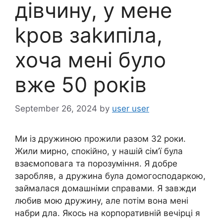
дівчину, у мене
kров заkипіла,
хоча мені було
вже 50 років
September 26, 2024
by
user user
Ми із дружиною прожили разом 32 роки.
Жили мирно, спокійно, у нашій сім’ї була
взаємоповага та порозуміння. Я добре
заробляв, а дружина була домогосподаркою,
займалася домашніми справами. Я завжди
любив мою дружину, але потім вона мені
набри дла. Якось на корпоративній вечірці я