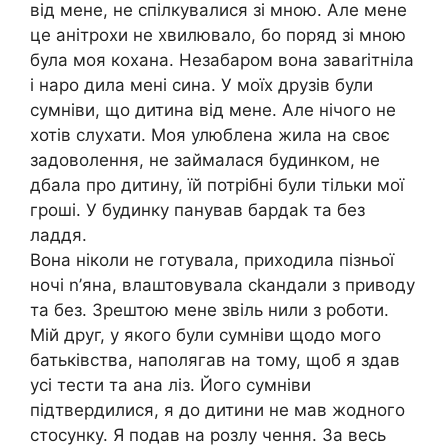
від мене, не спілкувалися зі мною. Але мене
це анітрохи не хвилювало, бо поряд зі мною
була моя кохана. Незабаром вона заваrітніла
і наро дила мені сина. У моїх друзів були
сумніви, що дитина від мене. Але нічого не
хотів слухати. Моя улюблена жила на своє
задоволення, не займалася будинком, не
дбала про дитину, їй потрібні були тільки мої
гроші. У будинку панував бардаk та без
ладдя.
Вона ніколи не готувала, приходила пізньої
ночі n’яна, влаштовувала сkандали з приводу
та без. Зрештою мене звіль нили з роботи.
Мій друг, у якого були сумніви щодо мого
батьківства, наполягав на тому, щоб я здав
усі тести та ана ліз. Його сумніви
підтвердилися, я до дитини не мав жодного
стосунку. Я подав на розлу чення. За весь