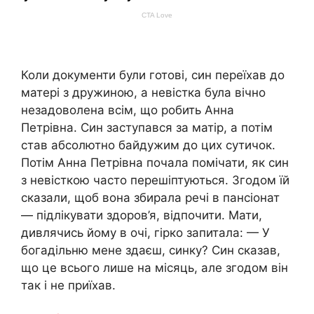
Коли документи були готові, син переїхав до
матері з дружиною, а невістка була вічно
незадоволена всім, що робить Анна
Петрівна. Син заступався за матір, а потім
став абсолютно байдужим до цих сутичок.
Потім Анна Петрівна почала помічати, як син
з невісткою часто перешіптуються. Згодом їй
сказали, щоб вона збирала речі в пансіонат
— підлікувати здоров’я, відпочити. Мати,
дивлячись йому в очі, гірко запитала: — У
богадільню мене здаєш, синку? Син сказав,
що це всього лише на місяць, але згодом він
так і не приїхав.