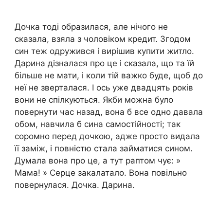
Дочка тоді образилася, але нічого не
сказала, взяла з чоловіком кредит. Згодом
син теж одружився і вирішив купити житло.
Дарина дізналася про це і сказала, що та їй
більше не мати, і коли тій важко буде, щоб до
неї не зверталася. І ось уже двадцять років
вони не спілкуються. Якби можна було
повернути час назад, вона б все одно давала
обом, навчила б сина самостійності; так
соромно перед дочкою, адже просто видала
її заміж, і повністю стала займатися сином.
Думала вона про це, а тут раптом чує: »
Мама! » Серце закалатало. Вона повільно
повернулася. Дочка. Дарина.