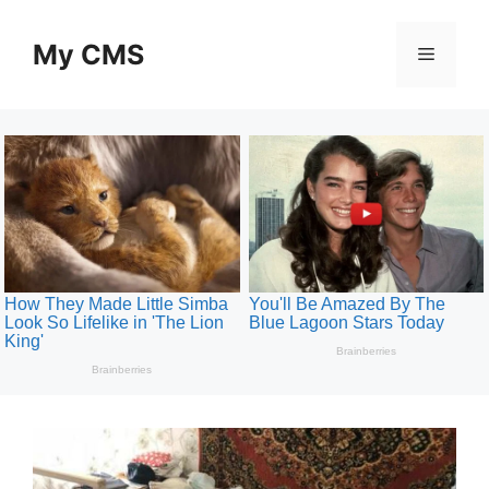
Skip
to
My CMS
Menu
content