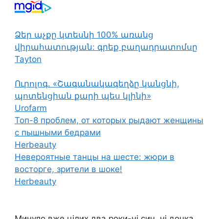
Ձեր աչքը կտեսնի 100% առանց
վիրահատության: գրեք բաղադրատոմսը
Tayton
Ուրոլոգ. «Շագանակագեղձը կանցնի,
պոտենցիան քարի պես կլինի»
Urofarm
Топ-8 проблем, от которых рыдают женщины
с пышными бедрами
Herbeauty
Невероятные танцы на шесте: жюри в
восторге, зрители в шоке!
Herbeauty
Минуло вже цілих два роки-ні син, ні дочка