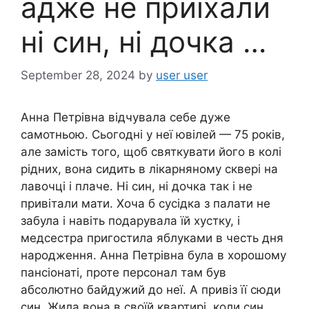
адже не приїхали
ні син, ні дочка …
September 28, 2024
by
user user
Анна Петрівна відчувала себе дуже
самотньою. Сьогодні у неї ювілей — 75 років,
але замість того, щоб святкувати його в колі
рідних, вона сидить в лікарняному сквері на
лавочці і плаче. Ні син, ні дочка так і не
привітали мати. Хоча б сусідка з палати не
забула і навіть подарувала їй хустку, і
медсестра пригостила яблуками в честь дня
народження. Анна Петрівна була в хорошому
пансіонаті, проте персонал там був
абсолютно байдужий до неї. А привіз її сюди
син. Жила вона в своїй квартирі, коли син