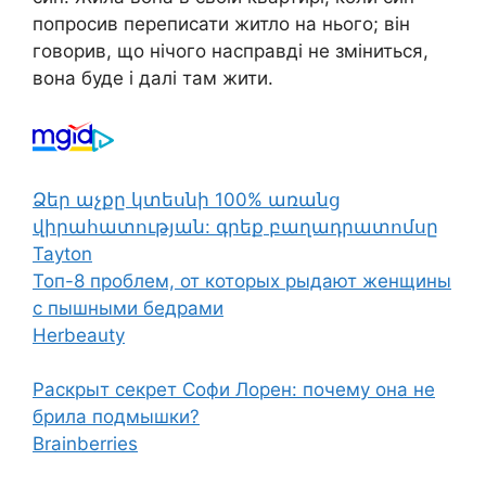
попросив переписати житло на нього; він
говорив, що нічого насправді не зміниться,
вона буде і далі там жити.
Ձեր աչքը կտեսնի 100% առանց
վիրահատության: գրեք բաղադրատոմսը
Tayton
Топ-8 проблем, от которых рыдают женщины
с пышными бедрами
Herbeauty
Раскрыт секрет Софи Лорен: почему она не
брила подмышки?
Brainberries