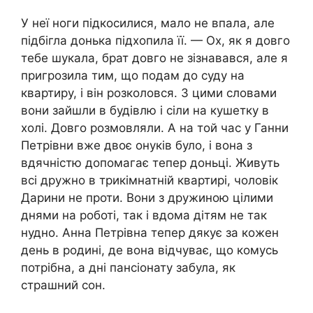
У неї ноги підкосилися, мало не впала, але
підбігла донька підхопила її. — Ох, як я довго
тебе шукала, брат довго не зізнавався, але я
пригрозила тим, що подам до суду на
квартиру, і він розколовся. З цими словами
вони зайшли в будівлю і сіли на кушетку в
холі. Довго розмовляли. А на той час у Ганни
Петрівни вже двоє онуків було, і вона з
вдячністю допомагає тепер доньці. Живуть
всі дружно в трикімнатній квартирі, чоловік
Дарини не проти. Вони з дружиною цілими
днями на роботі, так і вдома дітям не так
нудно. Анна Петрівна тепер дякує за кожен
день в родині, де вона відчуває, що комусь
потрібна, а дні пансіонату забула, як
страшний сон.