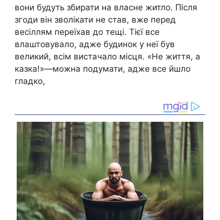
вони будуть збирати на власне житло. Після
згоди він зволікати не став, вже перед
весіллям переїхав до тещі. Тієї все
влаштовувало, адже будинок у неї був
великий, всім вистачало місця. «Не життя, а
казка!»—можна подумати, адже все йшло
гладко,