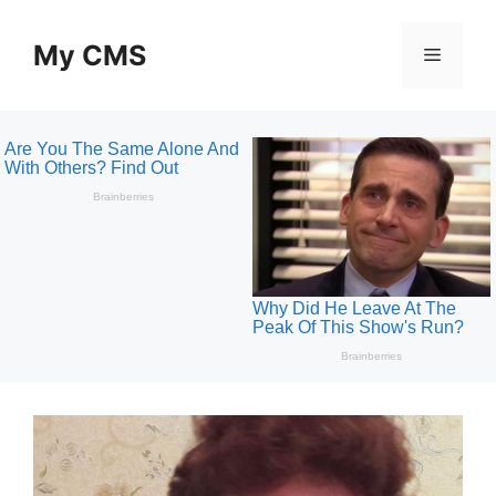
Skip
to
My CMS
Menu
content