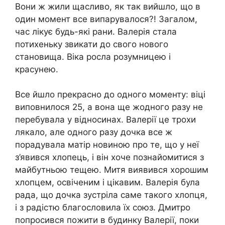
Вони ж жили щасливо, як так вийшло, що в
один момент все випарувалося?! Загалом,
час лікує будь-які рани. Валерія стала
потихеньку звикати до свого нового
становища. Віка росла розумницею і
красунею.
Все йшло прекрасно до одного моменту: віці
виповнилося 25, а вона ще жодного разу не
перебувала у відносинах. Валерії це трохи
лякало, але одного разу дочка все ж
порадувала матір новиною про те, що у неї
з’явився хлопець, і він хоче познайомитися з
майбутньою тещею. Митя виявився хорошим
хлопцем, освіченим і цікавим. Валерія була
рада, що дочка зустріла саме такого хлопця,
і з радістю благословила їх союз. Дмитро
попросився пожити в будинку Валерії, поки