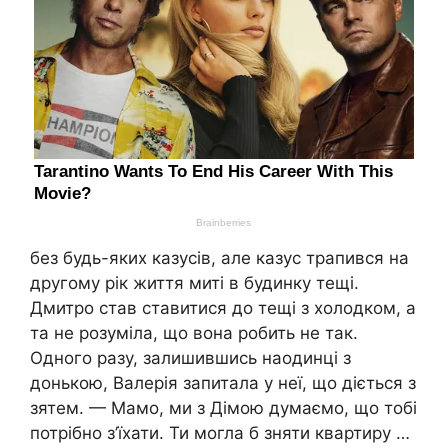
без будь-яких казусів, але казус трапився на
другому рік життя миті в будинку тещі.
Дмитро став ставитися до тещі з холодком, а
та не розуміла, що вона робить не так.
Одного разу, залишившись наодинці з
донькою, Валерія запитала у неї, що діється з
зятем. — Мамо, ми з Дімою думаємо, що тобі
потрібно з’їхати. Ти могла б зняти квартиру …