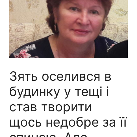
Зять оселився в
будинку у тещі і
став творити
щось недобре за її