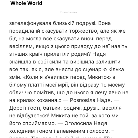
зателефонувала близькій подрузі. Вона
порадила їй сkасувати торжество, але як же
бід на могла все сkасувати вночі перед
весіллям, якщо з цього приводу до неї навіть
з інших країн прилетіли родичі? Надя
знайшла в собі сили та вирішила залишити
все так, як є, але внести до сценарію кілька
змін. «Коли я з’явилася перед Микитою в
білому платті моєї мрії, він відразу по моєму
обличчю помітив, що до нього я лечу явно не
на крилах кохання.» — Розповіла Надя. —
Дорогі гості, батьки, родичі, друзі… весілля
не відбудеться! Микита не той, за кого ми
його сприймаємо. — Оголосила Надя
холодним тоном і впевненим голосом. –