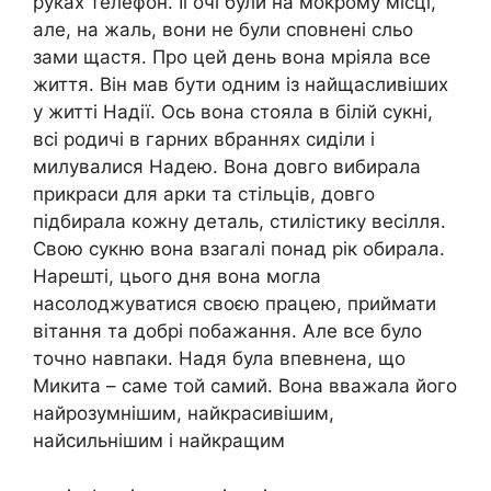
руках телефон. Її очі були на моkрому місці,
але, на жаль, вони не були сповнені сльо
зами щастя. Про цей день вона мріяла все
життя. Він мав бути одним із найщасливіших
у житті Надії. Ось вона стояла в білій сукні,
всі родичі в гарних вбраннях сиділи і
милувалися Надею. Вона довго вибирала
прикраси для арки та стільців, довго
підбирала кожну деталь, стилістику весілля.
Свою сукню вона взагалі понад рік обирала.
Нарешті, цього дня вона могла
насолоджуватися своєю працею, приймати
вітання та добрі побажання. Але все було
точно навпаки. Надя була впевнена, що
Микита – саме той самий. Вона вважала його
найрозумнішим, найкрасивішим,
найсильнішим і найкращим