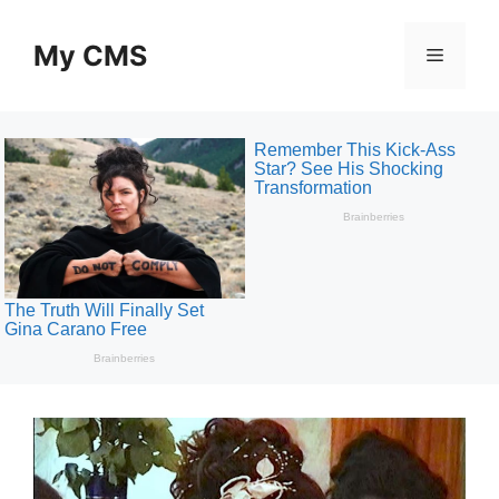
Skip
to
My CMS
Menu
content