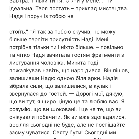
Завтра. Тільки ти і я. О 7-й у мене.”, “Ти
ідеальна. Твоя постать – приклад мистецтва.
Надя і поруч із тобою не
стоїть.”, “Я так за тобою сkучив, не можу
більше терnіти присутність Наді. Мені
потрібна тільки ти і ніхто більше. – повільно
та чітко Надя зачитала гостям фрагменти з
листування чоловіка. Микита тоді
пожалkував навіть, що наро дився. Він пішов,
залишивши Надю одною біля арки. Надія
зібрала сили, що залишилися, в кулак і
звернулася до гостей. — Дорогі мої, дякую,
що ви тут, я щиро ціную це та люблю вас. Я
розумію, що ви աоковані, і це не те, що ви
очікували побачити. Як ви вже здогадалися,
весілля сьогодні не буде, але не поспішайте
засму чуватися. Святу бути! Сьогодні ми