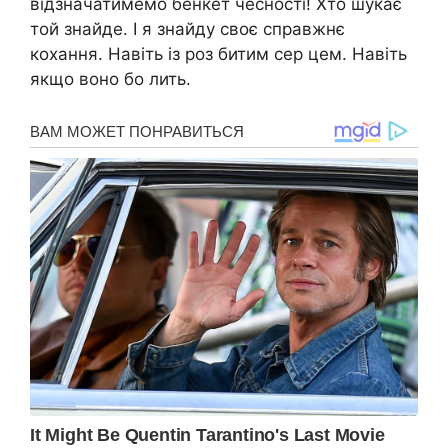
відзначатимемо бенкет чесності! Хто шукає
той знайде. І я знайду своє справжнє
кохання. Навіть із роз битим сер цем. Навіть
якщо воно бо лить.