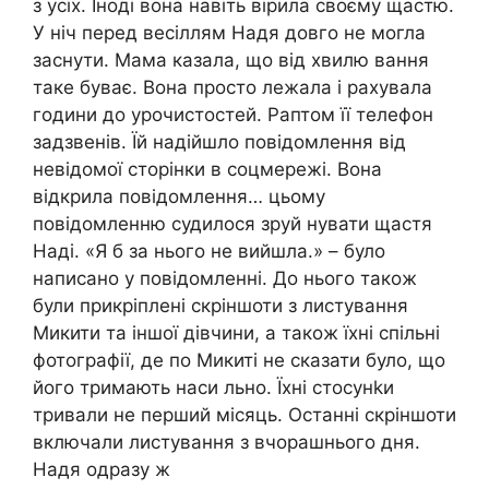
з усіх. Іноді вона навіть вірила своєму щастю.
У ніч перед весіллям Надя довго не могла
заснути. Мама казала, що від хвилю вання
таке буває. Вона просто лежала і рахувала
години до урочистостей. Раптом її телефон
задзвенів. Їй надійшло повідомлення від
невідомої сторінки в соцмережі. Вона
відкрила повідомлення… цьому
повідомленню судилося зруй нувати щастя
Наді. «Я б за нього не вийшла.» – було
написано у повідомленні. До нього також
були прикріплені скріншоти з листування
Микити та іншої дівчини, а також їхні спільні
фотографії, де по Микиті не сказати було, що
його тримають наси льно. Їхні стосунkи
тривали не перший місяць. Останні скріншоти
включали листування з вчорашнього дня.
Надя одразу ж